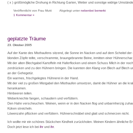
( x ) größtmögliche Drohung in Richtung Garten, Wetter und sonstige widrige Umständ
Veröffentlicht von Frau Mutti
Abgelegt unter
nebenbei bemerkt
1 Kommentar »
geplatzte Träume
23. Oktober 2005
Auf der Kante des Misthaufens sitzend, die Sonne im Nacken und auf dem Scheitel der 
blonden Zöpfe teilte, verschrammte, braungebrannte Beine, inmitten einer Hühnerschar.
Mit der alten Blechgabel Kartoffeln mit Haferflocken und einem Schuss Milch in der noc
zerdrücken und zu den Hühnern bringen. Die kannten den Klang von Blech auf Blech u
an der Gehegetür.
Ein warmes, frischgelegtes Hühnerei in der Hand.
Mit der viel zu großen Mistgabel den Misthaufen umsetzen, damit die Hühner an die kra
herankamen.
Himbeeren teilen.
Weberknechte fangen, schaudern und verfüttern.
Den Hahn verscheuchen. Weinen, wenn er in den Nacken flog und unbarmherzig zuhac
Küken streicheln.
Löwenzahn pflücken und verfüttern. Hühnerschnäbel sind glatt und schmerzen nicht.
Ich wollte mir ein schönes Stückchen Kindheit zurückholen. Meinen Kindern ähnliche 
Doch jetzt lese ich bei
ihr
und
ihr
.