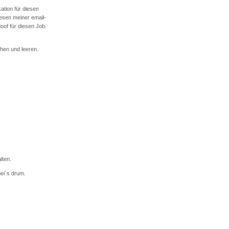
ation für diesen
lesen meiner email-
oof für diesen Job.
chen und leeren.
lten.
ei´s drum.