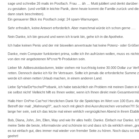
sage und schreibe 26 mails im Postfach. Frau … äh … Mutti jubiliert und denkt darübe
zu gestalten. (und verfällt in leichte Panik, denn heute kommt die Familie zurück und die
dann stark beschnitten).
Ein genauerer Blick ins Postfach zeigt: 24 spam-Warnungen.
Sehr erfreulich, keine Antwort erforderlich. Aber manchmal würde ich schon gerne ….
Nein Danke, ich bin gesund und wenn ich krank bin, gehe ich in die Apotheke.
Ich habe keinen Penis und der mir bisweilen anvertraute hat keine Potenz- oder Größe
Danke, mein Computer funktioniert prima, sollte ich ihn aufrüsten wollen, muss es nicht
von den mir angebotenen M*cros*ft-Produkten sein.
Lieber Mr. Adibesuistdasdumm, leider stehen mir kurzfristig keine 30.000 Dollar zur Ve
retten. Dennoch danke ich für Ihr Vertrauen. Sollte ich jemals die erforderliche Summe
werde ich einen netten Urlaub machen, in einem anderen Land.
Liebe Sp*rda/De*tsche/P*stbank, ich habe tatsächlich ein Problem mit meinen Daten in i
sie selbst nicht! Vielleicht hilft es Ihnen weiter, wenn ich Ihnen direkt mein Gesamtver
Hallo Herr Onl*ne-Cas*no! Herzlichen Dank für die Spielchips im Wert von 100 Euro. A
Betreff der mail: „Mahnung!!!“, auch noch mit gleich drei Ausrufezeichen versehen?!!! So
lange her sein, seit ich das letzte mal einen wirklich vergnüglichen Abend in ihrem Etab
Bob, Diana, John, Jim, Ellen, May und wie Ihr alles heißt. Danke. Einfach nur Danke. I
meine Seite die beste, informativste und schönste ist und dass ich da wirklich einen „gr
es tut einfach gut, dies immer mal wieder von fremder Seite zu hören. Noch dazu so inte
geehrt!