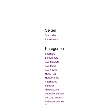
Seiten
Startseite
Impressum
Kategorien
bebildert
Bienenmutti
Gärtnereien
Gärtnerein
Gartyparty
Haus halt
Hunderunde
Internettes
Kindelein
Nähkästchen
nebenbei bemerkt
neu und anders
Selbstgemachtes