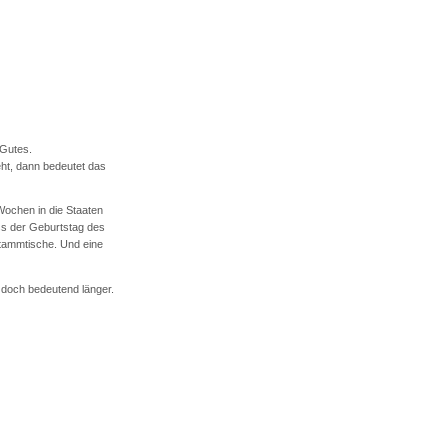
 Gutes.
eht, dann bedeutet das
Wochen in die Staaten
ss der Geburtstag des
stammtische. Und eine
doch bedeutend länger.