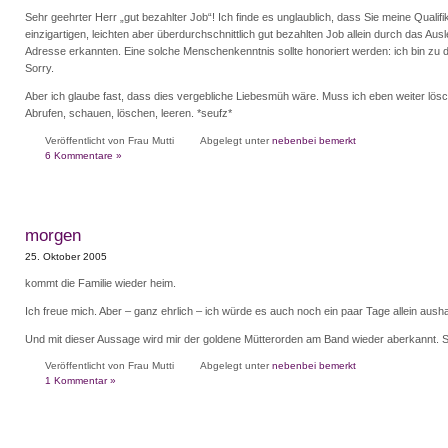
Sehr geehrter Herr „gut bezahlter Job“! Ich finde es unglaublich, dass Sie meine Qualifik
einzigartigen, leichten aber überdurchschnittlich gut bezahlten Job allein durch das Aus
Adresse erkannten. Eine solche Menschenkenntnis sollte honoriert werden: ich bin zu d
Sorry.
Aber ich glaube fast, dass dies vergebliche Liebesmüh wäre. Muss ich eben weiter lös
Abrufen, schauen, löschen, leeren. *seufz*
Veröffentlicht von Frau Mutti
Abgelegt unter
nebenbei bemerkt
6 Kommentare »
morgen
25. Oktober 2005
kommt die Familie wieder heim.
Ich freue mich. Aber – ganz ehrlich – ich würde es auch noch ein paar Tage allein ausha
Und mit dieser Aussage wird mir der goldene Mütterorden am Band wieder aberkannt. S
Veröffentlicht von Frau Mutti
Abgelegt unter
nebenbei bemerkt
1 Kommentar »