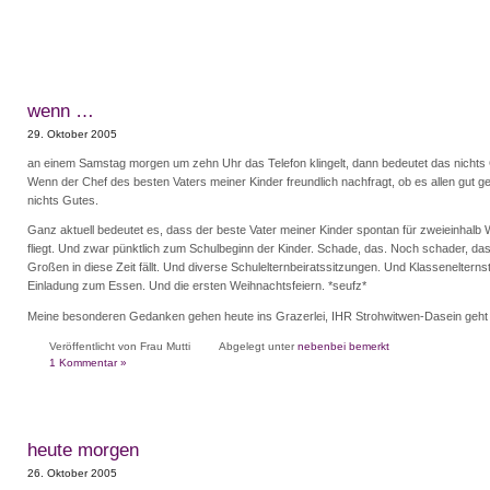
wenn …
29. Oktober 2005
an einem Samstag morgen um zehn Uhr das Telefon klingelt, dann bedeutet das nichts
Wenn der Chef des besten Vaters meiner Kinder freundlich nachfragt, ob es allen gut g
nichts Gutes.
Ganz aktuell bedeutet es, dass der beste Vater meiner Kinder spontan für zweieinhalb 
fliegt. Und zwar pünktlich zum Schulbeginn der Kinder. Schade, das. Noch schader, da
Großen in diese Zeit fällt. Und diverse Schulelternbeiratssitzungen. Und Klasseneltern
Einladung zum Essen. Und die ersten Weihnachtsfeiern. *seufz*
Meine besonderen Gedanken gehen heute ins Grazerlei, IHR Strohwitwen-Dasein geht 
Veröffentlicht von Frau Mutti
Abgelegt unter
nebenbei bemerkt
1 Kommentar »
heute morgen
26. Oktober 2005