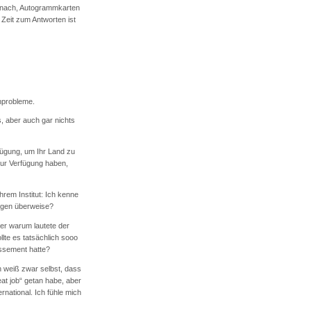
r nach, Autogrammkarten
 Zeit zum Antworten ist
nprobleme.
s, aber auch gar nichts
rfügung, um Ihr Land zu
 zur Verfügung haben,
hrem Institut: Ich kenne
mögen überweise?
ber warum lautete der
llte es tatsächlich sooo
lissement hatte?
ch weiß zwar selbst, dass
eat job“ getan habe, aber
rnational. Ich fühle mich