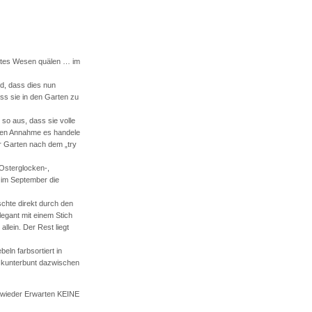
artes Wesen quälen … im
d, dass dies nun
oss sie in den Garten zu
 so aus, dass sie volle
igen Annahme es handele
er Garten nach dem „try
 Osterglocken-,
s im September die
schte direkt durch den
egant mit einem Stich
llein. Der Rest liegt
ln farbsortiert in
en kunterbunt dazwischen
, wieder Erwarten KEINE