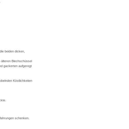
e
die beiden dicken,
h älteren Blechschüssel
nd gackerten aufgeregt
bbelnden Köstlichkeiten
kte.
Erfahrungen schenken.