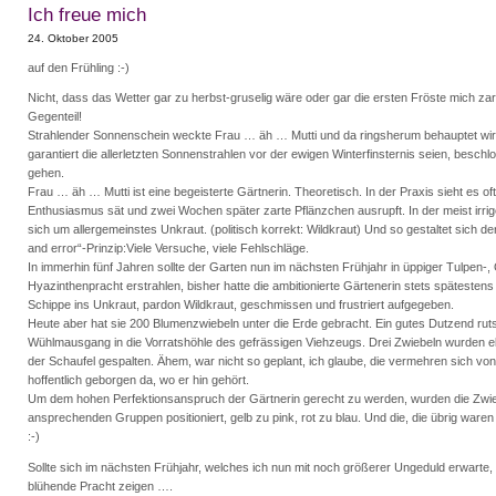
Ich freue mich
24. Oktober 2005
auf den Frühling :-)
Nicht, dass das Wetter gar zu herbst-gruselig wäre oder gar die ersten Fröste mich z
Gegenteil!
Strahlender Sonnenschein weckte Frau … äh … Mutti und da ringsherum behauptet wir
garantiert die allerletzten Sonnenstrahlen vor der ewigen Winterfinsternis seien, beschl
gehen.
Frau … äh … Mutti ist eine begeisterte Gärtnerin. Theoretisch. In der Praxis sieht es oft
Enthusiasmus sät und zwei Wochen später zarte Pflänzchen ausrupft. In der meist irr
sich um allergemeinstes Unkraut. (politisch korrekt: Wildkraut) Und so gestaltet sich d
and error“-Prinzip:Viele Versuche, viele Fehlschläge.
In immerhin fünf Jahren sollte der Garten nun im nächsten Frühjahr in üppiger Tulpen-,
Hyazinthenpracht erstrahlen, bisher hatte die ambitionierte Gärtenerin stets spätesten
Schippe ins Unkraut, pardon Wildkraut, geschmissen und frustriert aufgegeben.
Heute aber hat sie 200 Blumenzwiebeln unter die Erde gebracht. Ein gutes Dutzend rut
Wühlmausgang in die Vorratshöhle des gefrässigen Viehzeugs. Drei Zwiebeln wurden el
der Schaufel gespalten. Ähem, war nicht so geplant, ich glaube, die vermehren sich von a
hoffentlich geborgen da, wo er hin gehört.
Um dem hohen Perfektionsanspruch der Gärtnerin gerecht zu werden, wurden die Zwiebe
ansprechenden Gruppen positioniert, gelb zu pink, rot zu blau. Und die, die übrig war
:-)
Sollte sich im nächsten Frühjahr, welches ich nun mit noch größerer Ungeduld erwarte
blühende Pracht zeigen ….