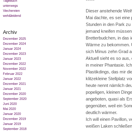
*****
Tagebuch
unterwegs
Dieser anstehende Weihn
Viechereien
weh&leidend
Mai dachte, es sei eine
Stunden in den Park zu 
jemand kneifen müssen. 
Archiv
Bretterbudchen, in das 
Dezember 2025
Dezember 2024
Wärme zu bekommen. Und
Januar 2024
sich Minus zehn Grad a
Dezember 2023
Aktuell sieht es so aus,
Januar 2023
Dezember 2022
in meiner Phantasie. Ich
November 2022
Plastikdings, das mir d
Februar 2022
klitzekleine Stellplatz v
Januar 2022
Dezember 2021
heute nennt nämlich deut
Januar 2021
popeligen, kleinen Din
Dezember 2020
angeboten, quasi als Er
September 2020
Juni 2020
gegenüber, weil ein Son
Mai 2020
deutlich wärmer.
Januar 2020
Ich will einen Pavillon, 
Dezember 2019
Januar 2019
weißen Laken schließen
September 2018