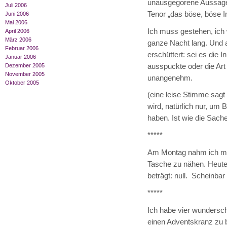
unausgegorene Aussage
Juli 2006
Tenor „das böse, böse In
Juni 2006
Mai 2006
Ich muss gestehen, ich 
April 2006
März 2006
ganze Nacht lang. Und a
Februar 2006
erschüttert: sei es die 
Januar 2006
ausspuckte oder die Art 
Dezember 2005
November 2005
unangenehm.
Oktober 2005
(eine leise Stimme sagt 
wird, natürlich nur, u
haben. Ist wie die Sache 
*****
Am Montag nahm ich mir
Tasche zu nähen. Heute 
beträgt: null. Scheinbar
*****
Ich habe vier wundersc
einen Adventskranz zu b