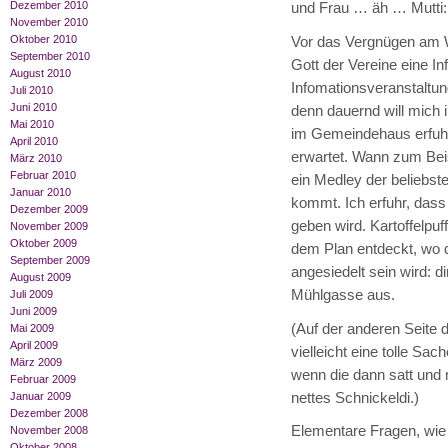
Dezember 2010
und Frau … äh … Mutti: 
November 2010
Oktober 2010
Vor das Vergnügen am W
September 2010
Gott der Vereine eine In
August 2010
Infomationsveranstaltu
Juli 2010
Juni 2010
denn dauernd will mich 
Mai 2010
im Gemeindehaus erfuh
April 2010
erwartet. Wann zum Beis
März 2010
Februar 2010
ein Medley der beliebst
Januar 2010
kommt. Ich erfuhr, dass
Dezember 2009
geben wird. Kartoffelpu
November 2009
Oktober 2009
dem Plan entdeckt, wo d
September 2009
angesiedelt sein wird: 
August 2009
Mühlgasse aus.
Juli 2009
Juni 2009
(Auf der anderen Seite d
Mai 2009
April 2009
vielleicht eine tolle S
März 2009
wenn die dann satt und 
Februar 2009
nettes Schnickeldi.)
Januar 2009
Dezember 2008
Elementare Fragen, wie 
November 2008
Oktober 2008