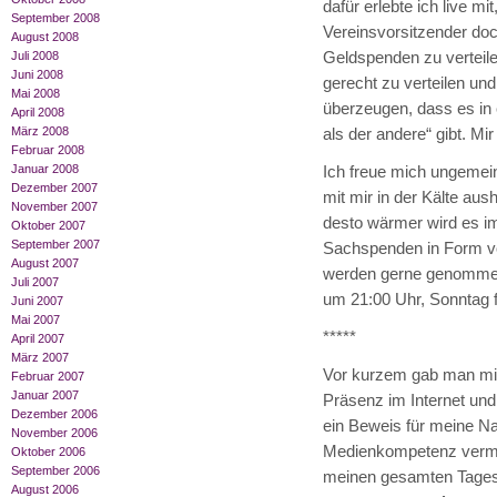
dafür erlebte ich live m
September 2008
Vereinsvorsitzender do
August 2008
Juli 2008
Geldspenden zu verteile
Juni 2008
gerecht zu verteilen un
Mai 2008
überzeugen, dass es in 
April 2008
März 2008
als der andere“ gibt. Mi
Februar 2008
Januar 2008
Ich freue mich ungeme
Dezember 2007
mit mir in der Kälte 
November 2007
desto wärmer wird es im
Oktober 2007
September 2007
Sachspenden in Form v
August 2007
werden gerne genommen.
Juli 2007
um 21:00 Uhr, Sonntag fr
Juni 2007
Mai 2007
*****
April 2007
März 2007
Vor kurzem gab man mir
Februar 2007
Januar 2007
Präsenz im Internet un
Dezember 2006
ein Beweis für meine Na
November 2006
Medienkompetenz vermitt
Oktober 2006
September 2006
meinen gesamten Tagesab
August 2006