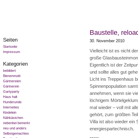
Baustelle, reloa
Seiten
30. November 2010
Startseite
Vielleicht ist es nicht d
Impressum
große Glasbausteinmons
Kategorien
Eigentlich ist der Zeitp
bebildert
und sollte alles gut geh
Bienenmutti
Licht ins Treppenhaus b
Gärtnereien
Spinnenpopulation samt
Gärtnerein
Gartyparty
annehmen, wenn sie vie
Haus halt
löchrigem Mörtelgeklumps
Hunderunde
mal wieder – voll mit al
Internettes
Kindelein
gehört, zum größten Tei
Nähkästchen
Villa ist also wieder e
nebenbei bemerkt
energiespartechnisch.
neu und anders
Selbstgemachtes