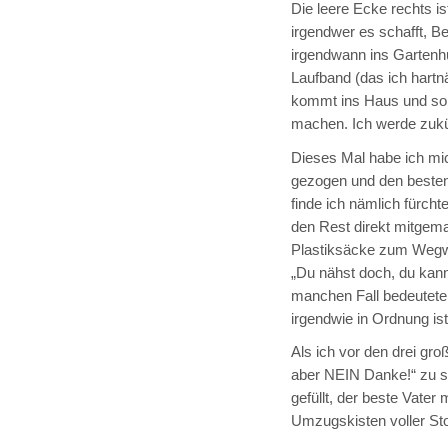
Die leere Ecke rechts i
irgendwer es schafft, B
irgendwann ins Gartenh
Laufband (das ich hart
kommt ins Haus und soll
machen. Ich werde zukün
Dieses Mal habe ich m
gezogen und den besten 
finde ich nämlich fürcht
den Rest direkt mitgema
Plastiksäcke zum Wegwer
„Du nähst doch, du kann
manchen Fall bedeutete 
irgendwie in Ordnung ist
Als ich vor den drei gr
aber NEIN Danke!“ zu sa
gefüllt, der beste Vater
Umzugskisten voller Stof