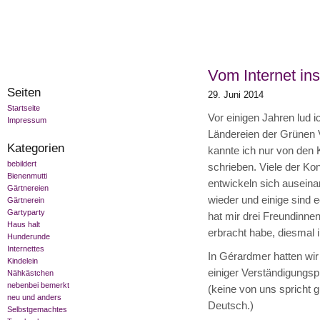
Vom Internet in
Seiten
29. Juni 2014
Startseite
Vor einigen Jahren lud 
Impressum
Ländereien der Grünen V
Kategorien
kannte ich nur von den 
bebildert
schrieben. Viele der K
Bienenmutti
entwickeln sich auseinan
Gärtnereien
wieder und einige sind
Gärtnerein
Gartyparty
hat mir drei Freundinne
Haus halt
erbracht habe, diesmal 
Hunderunde
Internettes
In Gérardmer hatten wir
Kindelein
einiger Verständigungsp
Nähkästchen
nebenbei bemerkt
(keine von uns spricht 
neu und anders
Deutsch.)
Selbstgemachtes