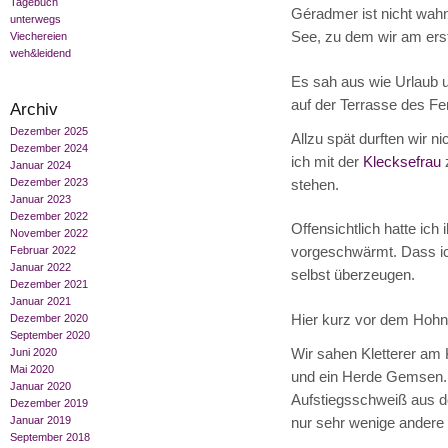
Tagebuch
Géradmer ist nicht wahn
unterwegs
See, zu dem wir am ers
Viechereien
weh&leidend
Es sah aus wie Urlaub u
auf der Terrasse des F
Archiv
Dezember 2025
Allzu spät durften wir 
Dezember 2024
ich mit der
Klecksefrau
Januar 2024
Dezember 2023
stehen.
Januar 2023
Dezember 2022
Offensichtlich hatte ic
November 2022
vorgeschwärmt. Dass ic
Februar 2022
Januar 2022
selbst überzeugen.
Dezember 2021
Januar 2021
Hier kurz vor dem Hohne
Dezember 2020
September 2020
Wir sahen Kletterer am 
Juni 2020
Mai 2020
und ein Herde Gemsen. D
Januar 2020
Aufstiegsschweiß aus de
Dezember 2019
Januar 2019
nur sehr wenige andere
September 2018