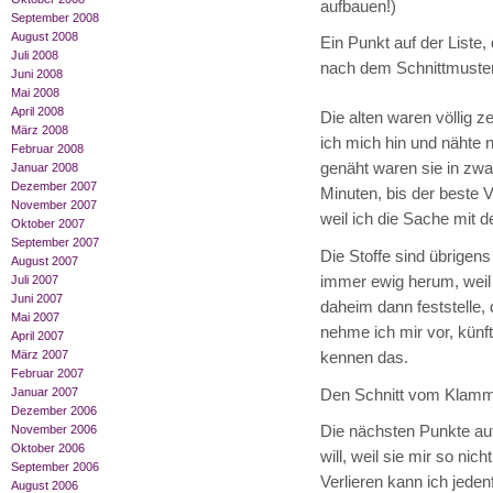
aufbauen!)
September 2008
August 2008
Ein Punkt auf der Liste
Juli 2008
nach dem Schnittmuste
Juni 2008
Mai 2008
April 2008
Die alten waren völlig z
März 2008
ich mich hin und nähte 
Februar 2008
genäht waren sie in zw
Januar 2008
Dezember 2007
Minuten, bis der beste V
November 2007
weil ich die Sache mit d
Oktober 2007
September 2007
Die Stoffe sind übrigen
August 2007
immer ewig herum, weil 
Juli 2007
Juni 2007
daheim dann feststelle, 
Mai 2007
nehme ich mir vor, künf
April 2007
März 2007
kennen das.
Februar 2007
Januar 2007
Den Schnitt vom Klamme
Dezember 2006
November 2006
Die nächsten Punkte auf
Oktober 2006
will, weil sie mir so ni
September 2006
Verlieren kann ich jeden
August 2006