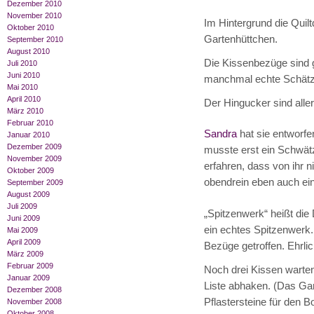
Dezember 2010
November 2010
Im Hintergrund die Quilt
Oktober 2010
Gartenhüttchen.
September 2010
August 2010
Die Kissenbezüge sind 
Juli 2010
Juni 2010
manchmal echte Schätzc
Mai 2010
April 2010
Der Hingucker sind alle
März 2010
Februar 2010
Sandra
hat sie entworfe
Januar 2010
Dezember 2009
musste erst ein Schwät
November 2009
erfahren, dass von ihr 
Oktober 2009
obendrein eben auch ein
September 2009
August 2009
Juli 2009
„Spitzenwerk“ heißt die
Juni 2009
ein echtes Spitzenwerk. 
Mai 2009
April 2009
Bezüge getroffen. Ehrlich
März 2009
Februar 2009
Noch drei Kissen warten
Januar 2009
Liste abhaken. (Das Gar
Dezember 2008
Pflastersteine für den B
November 2008
Oktober 2008