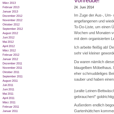
Vorfreude!
März 2013
24. Juni 2014
Februar 2013
Januar 2013
Im Zuge der Aus-, Um- 
Dezember 2012
November 2012
angefangenen und wiede
Oktober 2012
To-Do-Liste, um einen Ü
September 2012
Wochen und Monaten verz
August 2012
Juni 2012
mit dem organisierten L
Mai 2012
April 2012
Ich arbeite fleißig ab! 
März 2012
sehr viel kleiner geword
Februar 2012
Januar 2012
Da waren nämlich diese
Dezember 2011
blaugelben Möbelhaus. D
November 2011
Oktober 2011
eher schmuddeliges Beis
September 2011
sauber und haben ein
August 2011
Juli 2011
Juni 2011
(uralte Leinen-Bettwäs
Mai 2011
gebrauchen!“ goldrichtig
April 2011
März 2011
Außerdem endlich begonn
Februar 2011
Gartenhüttchen komme
Januar 2011