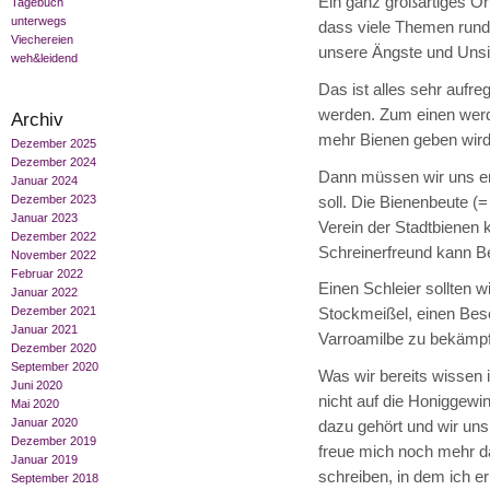
Ein ganz großartiges Or
Tagebuch
unterwegs
dass viele Themen rund 
Viechereien
unsere Ängste und Unsi
weh&leidend
Das ist alles sehr aufre
werden. Zum einen werde
Archiv
mehr Bienen geben wird! 
Dezember 2025
Dezember 2024
Dann müssen wir uns en
Januar 2024
Dezember 2023
soll. Die Bienenbeute (
Januar 2023
Verein der Stadtbienen k
Dezember 2022
Schreinerfreund kann Be
November 2022
Februar 2022
Einen Schleier sollten 
Januar 2022
Dezember 2021
Stockmeißel, einen Bes
Januar 2021
Varroamilbe zu bekämp
Dezember 2020
September 2020
Was wir bereits wissen 
Juni 2020
nicht auf die Honiggewi
Mai 2020
Januar 2020
dazu gehört und wir uns 
Dezember 2019
freue mich noch mehr da
Januar 2019
schreiben, in dem ich 
September 2018