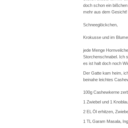
doch schon ein bißchen F
mehr aus dem Gesicht!
Schneeglöckchen,
Krokusse und im Blume
jede Menge Hornveilchen
Storchenschnabel. Ich 
es ist halt doch noch Wi
Der Gatte kam heim, ich 
beinahe leichtes Cashe
100g Cashewkerne zerb
1 Zwiebel und 1 Knobla
2 EL Öl erhitzen, Zwieb
1 TL Garam Masala, In