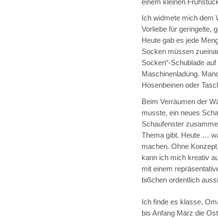
einem kleinen Frühstüc
Ich widmete mich dem 
Vorliebe für geringelte,
Heute gab es jede Meng
Socken müssen zueinand
Socken“-Schublade auf b
Maschinenladung. Manch
Hosenbeinen oder Tasch
Beim Verräumen der Wäsc
musste, ein neues Schau
Schaufenster zusammenz
Thema gibt. Heute … wa
machen. Ohne Konzept,
kann ich mich kreativ a
mit einem repräsentativ
bißchen ordentlich aussie
Ich finde es klasse, Oma
bis Anfang März die Oste