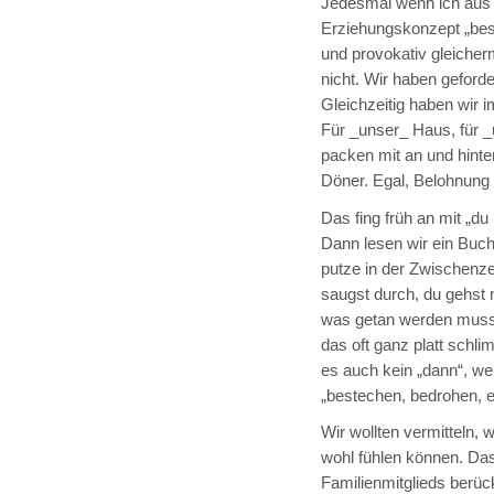
Jedesmal wenn ich aus 
Erziehungskonzept „beste
und provokativ gleiche
nicht. Wir haben geforde
Gleichzeitig haben wir 
Für _unser_ Haus, für 
packen mit an und hinte
Döner. Egal, Belohnung 
Das fing früh an mit „du
Dann lesen wir ein Buch
putze in der Zwischenze
saugst durch, du gehst 
was getan werden muss,
das oft ganz platt sch
es auch kein „dann“, wei
„bestechen, bedrohen, e
Wir wollten vermitteln, w
wohl fühlen können. Das
Familienmitglieds berück