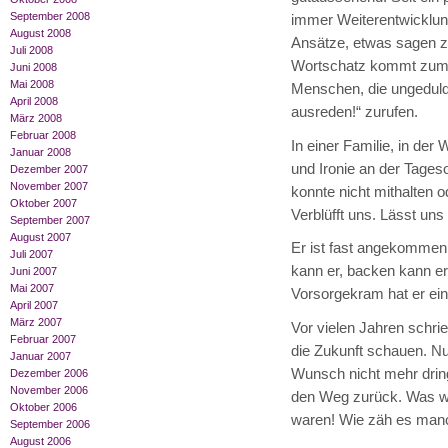
September 2008
immer Weiterentwicklung
August 2008
Ansätze, etwas sagen zu
Juli 2008
Wortschatz kommt zum 
Juni 2008
Mai 2008
Menschen, die ungeduldi
April 2008
ausreden!“ zurufen.
März 2008
Februar 2008
In einer Familie, in der
Januar 2008
und Ironie an der Tageso
Dezember 2007
November 2007
konnte nicht mithalten o
Oktober 2007
Verblüfft uns. Lässt uns
September 2007
August 2007
Er ist fast angekommen
Juli 2007
kann er, backen kann e
Juni 2007
Mai 2007
Vorsorgekram hat er ein
April 2007
März 2007
Vor vielen Jahren schri
Februar 2007
die Zukunft schauen. Nu
Januar 2007
Wunsch nicht mehr dring
Dezember 2006
November 2006
den Weg zurück. Was wi
Oktober 2006
waren! Wie zäh es manch
September 2006
August 2006