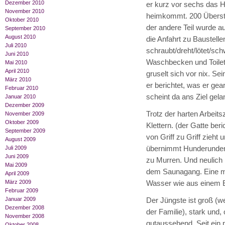
Dezember 2010
er kurz vor sechs das 
November 2010
heimkommt. 200 Überstun
Oktober 2010
der andere Teil wurde a
September 2010
August 2010
die Anfahrt zu Baustelle
Juli 2010
schraubt/dreht/lötet/sch
Juni 2010
Waschbecken und Toilett
Mai 2010
April 2010
gruselt sich vor nix. Se
März 2010
er berichtet, was er ge
Februar 2010
scheint da ans Ziel gela
Januar 2010
Dezember 2009
Trotz der harten Arbeit
November 2009
Oktober 2009
Klettern. (der Gatte beric
September 2009
von Griff zu Griff zieht
August 2009
übernimmt Hunderunden 
Juli 2009
Juni 2009
zu Murren. Und neulich 
Mai 2009
dem Saunagang. Eine mit
April 2009
März 2009
Wasser wie aus einem E
Februar 2009
Januar 2009
Der Jüngste ist groß (we
Dezember 2008
der Familie), stark und,
November 2008
gutaussehend. Seit ein
Oktober 2008