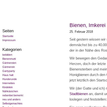
Bienen, Imkerei
Seiten
25. Februar 2018
Startseite
Seit gestern wissen wir 
Impressum
demnächst bis zu 40.00
Kategorien
der in der Nähe des Ro
bebildert
Wir bewegen den Gedank
Bienenmutti
Gärtnereien
Herzen, doch der letzte
Gärtnerein
Bienensterben und mein
Gartyparty
Honigbienen durch den G
Haus halt
Hunderunde
jetzt letztlich den Start
Internettes
Kindelein
Wir (der Gatte und ich)
Nähkästchen
Stadtbienen
an, damit u
nebenbei bemerkt
loslegen und feststellen:
neu und anders
Selbstgemachtes