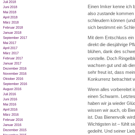
Juli 2018
Einen Imker kenne ich be
Juni 2018
Mai 2018
also zustande kommen und
April 2018
schleudern können (und 
März 2018
sich bestimmt ein Schle
Februar 2018
Januar 2018
Mit dem Entschluss ein
September 2017
Mai 2017
direkt die diesjährige P
April 2017
blühen, dank des schwer
März 2017
vorstelle. Doch Ringel
Februar 2017
Januar 2017
wachsen gut und ab die
Dezember 2016
sehr freut ist, dass me
November 2016
Konkurrenz betrachtet we
Oktober 2016
September 2016
Wenn alles vorbereitet 
August 2016
Juli 2016
einen Schwarm. Letztes 
Juni 2016
haben wir ja wieder Glü
Mai 2016
April 2016
wissen wir auch, ob Bien
März 2016
ist. Das Bienenvolk wi
Februar 2016
Wichtigsten ist – fühlt 
Januar 2016
Dezember 2015
gedeiht. Und seiner Li