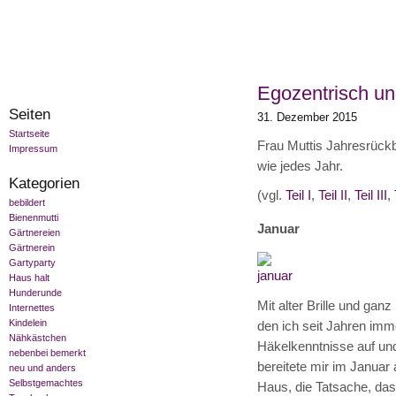
Egozentrisch und
Seiten
31. Dezember 2015
Startseite
Frau Muttis Jahresrückb
Impressum
wie jedes Jahr.
Kategorien
(vgl.
Teil I
,
Teil II
,
Teil III
,
bebildert
Bienenmutti
Januar
Gärtnereien
Gärtnerein
Gartyparty
Haus halt
Hunderunde
Mit alter Brille und gan
Internettes
Kindelein
den ich seit Jahren imme
Nähkästchen
Häkelkenntnisse auf un
nebenbei bemerkt
bereitete mir im Januar
neu und anders
Selbstgemachtes
Haus, die Tatsache, das