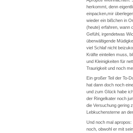
herkommt, denn eigentli
einpacken,mir überlege
wieder ein bißchen in O
(heute) erfahren, wann 
Gefühl, irgendetwas Wic
überwältigende Müdigke
viel Schlaf nicht beizuk
Kräfte einteilen muss,
und Kleinigkeiten für n
Traurigkeit und noch meh
Ein großer Teil der To-D
hat dann doch noch ein
und zum Glück habe ich 
der Ringelkater noch ju
die Versuchung gering z
Lebkuchensterne an de
Und noch mal apropos: n
noch, obwohl er mit sein