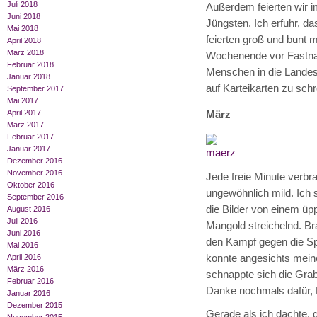
Juli 2018
Außerdem feierten wir 
Juni 2018
Jüngsten. Ich erfuhr, d
Mai 2018
feierten groß und bunt m
April 2018
März 2018
Wochenende vor Fastnac
Februar 2018
Menschen in die Landes
Januar 2018
auf Karteikarten zu schr
September 2017
Mai 2017
April 2017
März
März 2017
Februar 2017
Januar 2017
Dezember 2016
November 2016
Jede freie Minute verbr
Oktober 2016
ungewöhnlich mild. Ich
September 2016
die Bilder von einem üp
August 2016
Juli 2016
Mangold streichelnd. B
Juni 2016
den Kampf gegen die Sp
Mai 2016
konnte angesichts meine
April 2016
März 2016
schnappte sich die Grab
Februar 2016
Danke nochmals dafür, 
Januar 2016
Dezember 2015
Gerade als ich dachte, 