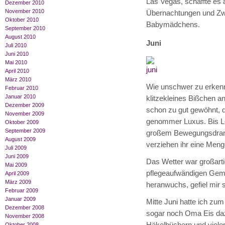
Las Vegas, schaffte es a
Dezember 2010
November 2010
Übernachtungen und Zwi
Oktober 2010
Babymädchens.
September 2010
August 2010
Juni
Juli 2010
Juni 2010
Mai 2010
April 2010
März 2010
Wie unschwer zu erkenne
Februar 2010
Januar 2010
klitzekleines Bißchen a
Dezember 2009
schon zu gut gewöhnt, 
November 2009
genommer Luxus. Bis Lol
Oktober 2009
September 2009
großem Bewegungsdrang
August 2009
verziehen ihr eine Men
Juli 2009
Juni 2009
Das Wetter war großarti
Mai 2009
pflegeaufwändigen Gem
April 2009
März 2009
heranwuchs, gefiel mir s
Februar 2009
Januar 2009
Mitte Juni hatte ich zu
Dezember 2008
sogar noch Oma Eis daz
November 2008
Häkelbüchern und vielen
Oktober 2008