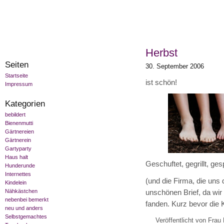
Herbst
Seiten
30. September 2006
Startseite
ist schön!
Impressum
Kategorien
bebildert
Bienenmutti
Gärtnereien
Gärtnerein
Gartyparty
Haus halt
Geschuftet, gegrillt, ge
Hunderunde
Internettes
(und die Firma, die un
Kindelein
Nähkästchen
unschönen Brief, da wir
nebenbei bemerkt
fanden. Kurz bevor die K
neu und anders
Selbstgemachtes
Veröffentlicht von Frau 