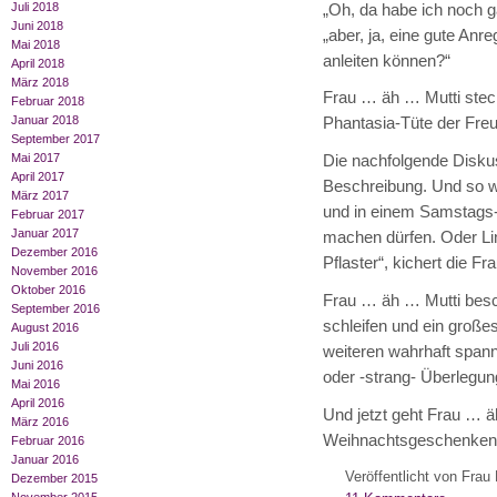
Juli 2018
„Oh, da habe ich noch g
Juni 2018
„aber, ja, eine gute Anr
Mai 2018
anleiten können?“
April 2018
März 2018
Frau … äh … Mutti steck
Februar 2018
Januar 2018
Phantasia-Tüte der Freu
September 2017
Mai 2017
Die nachfolgende Disku
April 2017
Beschreibung. Und so w
März 2017
und in einem Samstags-
Februar 2017
Januar 2017
machen dürfen. Oder Li
Dezember 2016
Pflaster“, kichert die Fr
November 2016
Oktober 2016
Frau … äh … Mutti beschl
September 2016
schleifen und ein große
August 2016
Juli 2016
weiteren wahrhaft span
Juni 2016
oder -strang- Überlegung
Mai 2016
April 2016
Und jetzt geht Frau … ä
März 2016
Weihnachtsgeschenken, 
Februar 2016
Januar 2016
Veröffentlicht von Frau 
Dezember 2015