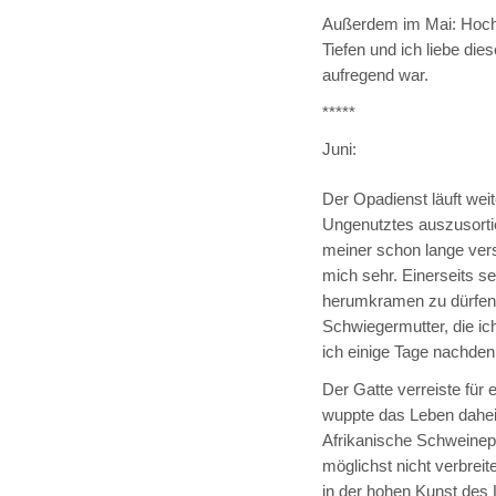
Außerdem im Mai: Hoch
Tiefen und ich liebe di
aufregend war.
*****
Juni:
Der Opadienst läuft wei
Ungenutztes auszusorti
meiner schon lange ver
mich sehr. Einerseits se
herumkramen zu dürfen,
Schwiegermutter, die ic
ich einige Tage nachde
Der Gatte verreiste für
wuppte das Leben daheim
Afrikanische Schweinepe
möglichst nicht verbrei
in der hohen Kunst de