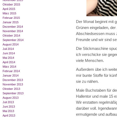
November 2015
Oktober 2015
April 2015
März 2015
Februar 2015
Der Monat beginnt mit 
Januar 2015
Dezember 2014
Grünen eingeladen, der „
November 2014
Abschiedsessen muss zel
Oktober 2014
Freunde und wir sind seh
September 2014
August 2014
Die Stickmaschine spuc
Juli 2014
Juni 2014
ich verschicke sie geg
Mai 2014
viele Menschen.
April 2014
März 2014
Außerdem übe ich weiter
Februar 2014
mir bunte Stoffe für kün
Januar 2014
Dezember 2013
sie zu nähen.
November 2013
Oktober 2013
Male Buchstaben für de
September 2013
Hallentor und male 15 ex
August 2013
Wir erstatten regelmäß
Juli 2013
Juni 2013
darüber voll. Irgendwann
Mai 2013
ermutigende und aufbaue
April 2013