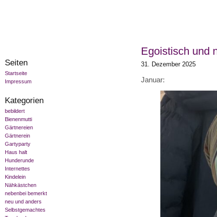
Egoistisch und n
Seiten
31. Dezember 2025
Startseite
Januar:
Impressum
Kategorien
bebildert
Bienenmutti
Gärtnereien
Gärtnerein
Gartyparty
Haus halt
Hunderunde
Internettes
Kindelein
Nähkästchen
nebenbei bemerkt
neu und anders
Selbstgemachtes