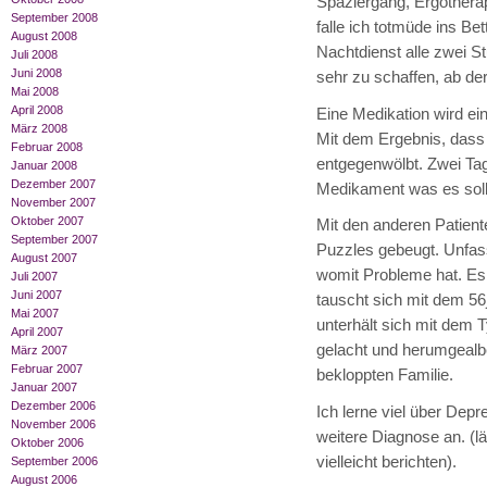
Spaziergang, Ergotherap
September 2008
falle ich totmüde ins Be
August 2008
Nachtdienst alle zwei S
Juli 2008
Juni 2008
sehr zu schaffen, ab de
Mai 2008
April 2008
Eine Medikation wird ein
März 2008
Mit dem Ergebnis, dass i
Februar 2008
entgegenwölbt. Zwei Tage
Januar 2008
Dezember 2007
Medikament was es soll
November 2007
Oktober 2007
Mit den anderen Patiente
September 2007
Puzzles gebeugt. Unfas
August 2007
womit Probleme hat. Es 
Juli 2007
Juni 2007
tauscht sich mit dem 56
Mai 2007
unterhält sich mit dem 
April 2007
gelacht und herumgealbe
März 2007
Februar 2007
bekloppten Familie.
Januar 2007
Dezember 2006
Ich lerne viel über Depr
November 2006
weitere Diagnose an. (l
Oktober 2006
vielleicht berichten).
September 2006
August 2006