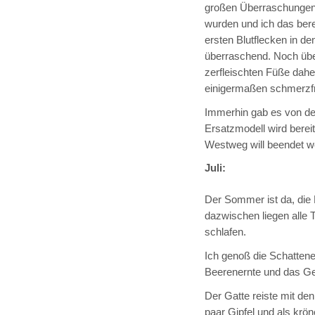
großen Überraschungen
wurden und ich das berei
ersten Blutflecken in d
überraschend. Noch üb
zerfleischten Füße dahe
einigermaßen schmerzfre
Immerhin gab es von d
Ersatzmodell wird berei
Westweg will beendet w
Juli:
Der Sommer ist da, die 
dazwischen liegen alle 
schlafen.
Ich genoß die Schatte
Beerenernte und das G
Der Gatte reiste mit de
paar Gipfel und als krön