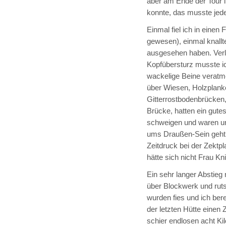
aber am Ende der Tour i
konnte, das musste jed
Einmal fiel ich in einen 
gewesen), einmal knallt
ausgesehen haben. Verle
Kopfübersturz musste ic
wackelige Beine veratm
über Wiesen, Holzplank
Gitterrostbodenbrücken,
Brücke, hatten ein gut
schweigen und waren un
ums Draußen-Sein geht. 
Zeitdruck bei der Zektpl
hätte sich nicht Frau Kni
Ein sehr langer Abstieg
über Blockwerk und ru
wurden fies und ich ber
der letzten Hütte einen 
schier endlosen acht Ki