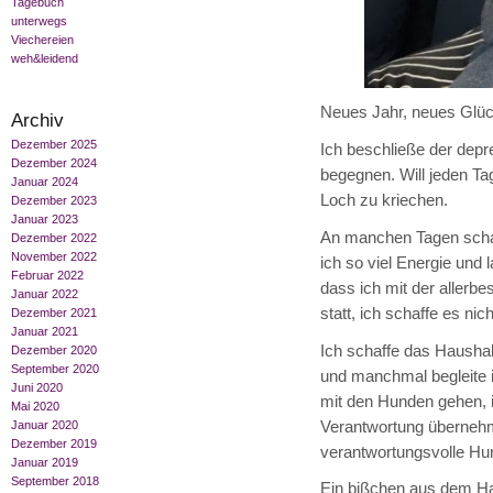
Tagebuch
unterwegs
Viechereien
weh&leidend
Neues Jahr, neues Glüc
Archiv
Dezember 2025
Ich beschließe der depr
Dezember 2024
begegnen. Will jeden Tag
Januar 2024
Loch zu kriechen.
Dezember 2023
Januar 2023
An manchen Tagen schaf
Dezember 2022
November 2022
ich so viel Energie und
Februar 2022
dass ich mit der allerbe
Januar 2022
statt, ich schaffe es nic
Dezember 2021
Januar 2021
Ich schaffe das Hausha
Dezember 2020
September 2020
und manchmal begleite i
Juni 2020
mit den Hunden gehen, i
Mai 2020
Verantwortung überneh
Januar 2020
Dezember 2019
verantwortungsvolle Hun
Januar 2019
September 2018
Ein bißchen aus dem H