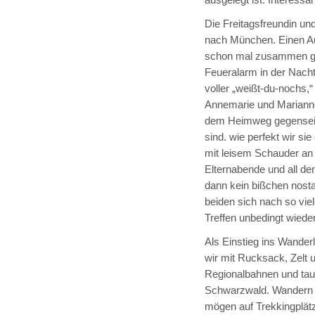
ausgelegt ist. Interess
Die Freitagsfreundin un
nach München. Einen Au
schon mal zusammen gem
Feueralarm in der Nach
voller „weißt-du-nochs,“
Annemarie und Marianne 
dem Heimweg gegenseiti
sind. wie perfekt wir si
mit leisem Schauder an
Elternabende und all de
dann kein bißchen nosta
beiden sich nach so vi
Treffen unbedingt wiede
Als Einstieg ins Wander
wir mit Rucksack, Zelt
Regionalbahnen und tau
Schwarzwald. Wandern i
mögen auf Trekkingplätz