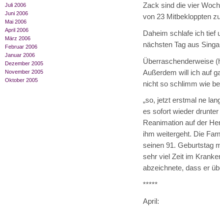
Zack sind die vier Woc
Juli 2006
Juni 2006
von 23 Mitbekloppten 
Mai 2006
April 2006
Daheim schlafe ich tief
März 2006
nächsten Tag aus Singa
Februar 2006
Januar 2006
Überraschenderweise (hah
Dezember 2005
Außerdem will ich auf ga
November 2005
Oktober 2005
nicht so schlimm wie be
„so, jetzt erstmal ne la
es sofort wieder drunte
Reanimation auf der Her
ihm weitergeht. Die Fami
seinen 91. Geburtstag m
sehr viel Zeit im Krank
abzeichnete, dass er übe
*****
April: