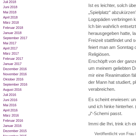
Juli 2018
Ist es leichter, solch ü
Juni 2018
„Spielplatz“ abzukürzen
Mai 2018
April 2018
Logopäden verbringen 
März 2018
Ich bin wahrlich entsetz
Februar 2018
herausgegeben hatte, l
Januar 2018
September 2017
Freizeit stattfindet und 
Mai 2017
feiert man am Sonntag d
April 2017
März 2017
Religiösen.
Februar 2017
Erschöpft von der ganze
Januar 2017
um meinem geliebten D
Dezember 2016
November 2016
mir eine Reanimation fä
Oktober 2016
der Mann hat studiert, 
September 2016
verabreichen.
August 2016
Juli 2016
Es scheint erwiesen: un
Juni 2016
Mai 2016
und ich hinke hinterher. 
April 2016
„i“-Schemi passt.
März 2016
Februar 2016
Immi die Ihri, trink ich e
Januar 2016
Dezember 2015
Veröffentlicht von Frau 