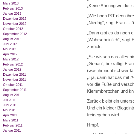
März 2013
„Keine Ahnung wo die is
Februar 2013
Januar 2013
„Wie hoch IST denn ihre
Dezember 2012
„Niedrig“, sagt Frau … äh
November 2012
Oktober 2012
„Dann gibt es da noch e
September 2012
August 2012
„Wahrscheinlich“, sagt
Juni 2012
zurück.
Mai 2012
April 2012
„Sie wissen das alles nic
März 2012
„Genau“, bekräftigt Fr
Februar 2012
Januar 2012
(was ihr nicht schwer fä
Dezember 2011
„Tja, dann hat das mit
I
November 2011
vor die Füße und versc
Oktober 2011
September 2011
Klemmbrettchen und kn
August 2011
Juli 2011
Zurück bleibt ein unters
Juni 2011
Und ein kleiner Blogei
Mai 2011
freigegeben wird.
April 2011
März 2011
Hmpf.
Februar 2011
Januar 2011