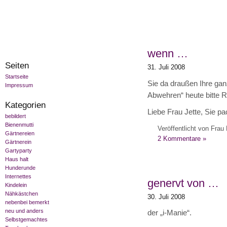
wenn …
Seiten
31. Juli 2008
Startseite
Sie da draußen Ihre g
Impressum
Abwehren“ heute bitte 
Kategorien
Liebe Frau Jette, Sie p
bebildert
Bienenmutti
Veröffentlicht von Frau 
Gärtnereien
2 Kommentare »
Gärtnerein
Gartyparty
Haus halt
Hunderunde
Internettes
genervt von …
Kindelein
Nähkästchen
30. Juli 2008
nebenbei bemerkt
neu und anders
der „i-Manie“.
Selbstgemachtes