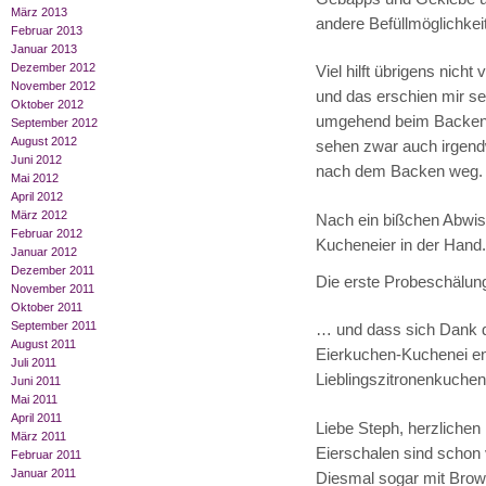
März 2013
andere Befüllmöglichkeit
Februar 2013
Januar 2013
Dezember 2012
Viel hilft übrigens nicht 
November 2012
und das erschien mir se
Oktober 2012
umgehend beim Backen w
September 2012
August 2012
sehen zwar auch irgendw
Juni 2012
nach dem Backen weg.
Mai 2012
April 2012
März 2012
Nach ein bißchen Abwisc
Februar 2012
Kucheneier in der Hand.
Januar 2012
Dezember 2011
Die erste Probeschälung
November 2011
Oktober 2011
September 2011
… und dass sich Dank d
August 2011
Eierkuchen-Kuchenei en
Juli 2011
Lieblingszitronenkuchen
Juni 2011
Mai 2011
April 2011
Liebe Steph, herzlichen
März 2011
Eierschalen sind schon 
Februar 2011
Januar 2011
Diesmal sogar mit Brown