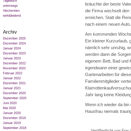
Tagebuch
bräuchte der beste Vate
unterwegs
die Firma wechselt den S
Viechereien
weh&leidend
erreichen. Statt die Re
nach einem neuen Auto. 
Archiv
Am kommenden Wochenend
Dezember 2025
Ein kleiner Kurzurlaub, 
Dezember 2024
nämlich sehr unruhig, w
Januar 2024
Dezember 2023
werden dann die Sorgen
Januar 2023
eigenem Bett, Bad und 
Dezember 2022
irgendwann einer gewis
November 2022
Februar 2022
Gartenarbeiten für dies
Januar 2022
Familienmitglieder vertei
Dezember 2021
Klamottenkaufversuchung
Januar 2021
Dezember 2020
Jahr lang keine Kleidun
September 2020
Juni 2020
Wenn ich wieder da bin 
Mai 2020
Hausfrau niemals traurig
Januar 2020
Dezember 2019
Januar 2019
September 2018
Veröffentlicht von Frau 