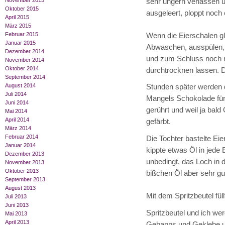
November 2015
sehr ungern verlassen u
Oktober 2015
ausgeleert, ploppt noch 
April 2015
März 2015
Februar 2015
Wenn die Eierschalen gl
Januar 2015
Abwaschen, ausspülen, 
Dezember 2014
und zum Schluss noch 
November 2014
Oktober 2014
durchtrocknen lassen. D
September 2014
August 2014
Stunden später werden di
Juli 2014
Mangels Schokolade für
Juni 2014
gerührt und weil ja bald
Mai 2014
April 2014
gefärbt.
März 2014
Februar 2014
Die Tochter bastelte Eie
Januar 2014
kippte etwas Öl in jede 
Dezember 2013
unbedingt, das Loch in d
November 2013
Oktober 2013
bißchen Öl aber sehr gu
September 2013
August 2013
Mit dem Spritzbeutel fül
Juli 2013
Juni 2013
Spritzbeutel und ich wer
Mai 2013
April 2013
Gebapps und Geklebe und