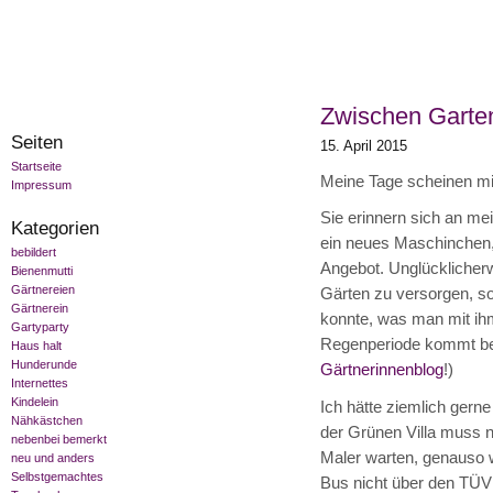
Zwischen Garte
Seiten
15. April 2015
Startseite
Meine Tage scheinen mi
Impressum
Sie erinnern sich an m
Kategorien
ein neues Maschinchen,
bebildert
Angebot. Unglücklicherw
Bienenmutti
Gärtnereien
Gärten zu versorgen, s
Gärtnerein
konnte, was man mit ihm
Gartyparty
Regenperiode kommt best
Haus halt
Hunderunde
Gärtnerinnenblog
!)
Internettes
Kindelein
Ich hätte ziemlich gerne
Nähkästchen
der Grünen Villa muss 
nebenbei bemerkt
Maler warten, genauso w
neu und anders
Selbstgemachtes
Bus nicht über den TÜV 