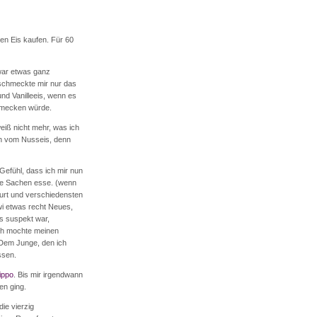
en Eis kaufen. Für 60
war etwas ganz
schmeckte mir nur das
und Vanilleeis, wenn es
chmecken würde.
weiß nicht mehr, was ich
uch vom Nusseis, denn
Gefühl, dass ich mir nun
che Sachen esse. (wenn
hurt und verschiedensten
wi etwas recht Neues,
s suspekt war,
Ich mochte meinen
 Dem Junge, den ich
ssen.
ippo
. Bis mir irgendwann
en ging.
ie vierzig