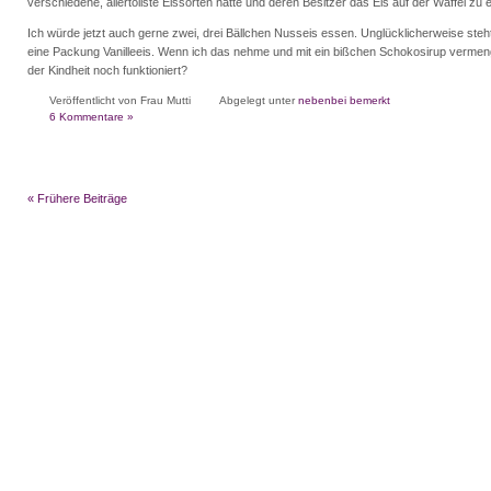
verschiedene, allertollste Eissorten hatte und deren Besitzer das Eis auf der Waffel zu 
Ich würde jetzt auch gerne zwei, drei Bällchen Nusseis essen. Unglücklicherweise steh
eine Packung Vanilleeis. Wenn ich das nehme und mit ein bißchen Schokosirup verme
der Kindheit noch funktioniert?
Veröffentlicht von Frau Mutti
Abgelegt unter
nebenbei bemerkt
6 Kommentare »
« Frühere Beiträge