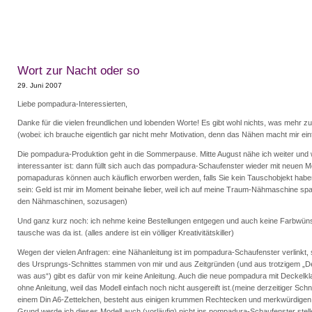
Wort zur Nacht oder so
29. Juni 2007
Liebe pompadura-Interessierten,
Danke für die vielen freundlichen und lobenden Worte! Es gibt wohl nichts, was mehr z
(wobei: ich brauche eigentlich gar nicht mehr Motivation, denn das Nähen macht mir e
Die pompadura-Produktion geht in die Sommerpause. Mitte August nähe ich weiter und w
interessanter ist: dann füllt sich auch das pompadura-Schaufenster wieder mit neuen M
pomapaduras können auch käuflich erworben werden, falls Sie kein Tauschobjekt habe
sein: Geld ist mir im Moment beinahe lieber, weil ich auf meine Traum-Nähmaschine sp
den Nähmaschinen, sozusagen)
Und ganz kurz noch: ich nehme keine Bestellungen entgegen und auch keine Farbwüns
tausche was da ist. (alles andere ist ein völliger Kreativitätskiller)
Wegen der vielen Anfragen: eine Nähanleitung ist im pompadura-Schaufenster verlinkt,
des Ursprungs-Schnittes stammen von mir und aus Zeitgründen (und aus trotzigem „D
was aus“) gibt es dafür von mir keine Anleitung. Auch die neue pompadura mit Deckelklap
ohne Anleitung, weil das Modell einfach noch nicht ausgereift ist.(meine derzeitiger Schni
einem Din A6-Zettelchen, besteht aus einigen krummen Rechtecken und merkwürdigen
Grund werde ich dieses Modell auch (vorläufig) nicht ins pompadura-Schaufenster stell