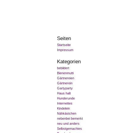
Seiten
Startseite
Impressum
Kategorien
bebildert
Bienenmutti
Gärtnereien
Gärtnerein
Gartyparty
Haus halt
Hunderunde
Internettes
Kindelein
Nähkästchen
nebenbei bemerkt
neu und anders
Selbstgemachtes