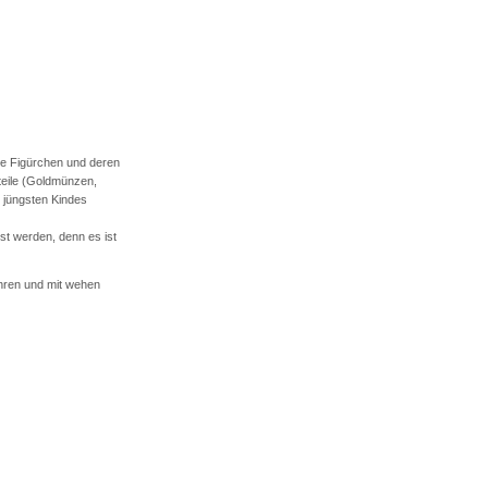
ihre Figürchen und deren
teile (Goldmünzen,
s jüngsten Kindes
st werden, denn es ist
ahren und mit wehen