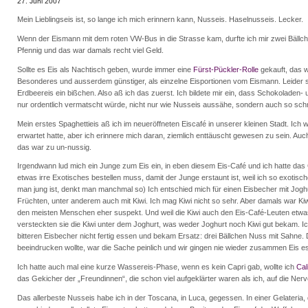
27. Juni 2007
Mein Lieblingseis ist, so lange ich mich erinnern kann, Nusseis. Haselnusseis. Lecker.
Wenn der Eismann mit dem roten VW-Bus in die Strasse kam, durfte ich mir zwei Bällch
Pfennig und das war damals recht viel Geld.
Sollte es Eis als Nachtisch geben, wurde immer eine
Fürst-Pückler-Rolle
gekauft, das 
Besonderes und ausserdem günstiger, als einzelne Eisportionen vom Eismann. Leider 
Erdbeereis ein bißchen. Also aß ich das zuerst. Ich bildete mir ein, dass Schokoladen- 
nur ordentlich vermatscht würde, nicht nur wie Nusseis aussähe, sondern auch so s
Mein erstes Spaghettieis aß ich im neueröffneten Eiscafé in unserer kleinen Stadt. Ich 
erwartet hatte, aber ich erinnere mich daran, ziemlich enttäuscht gewesen zu sein. A
das war zu un-nussig.
Irgendwann lud mich ein Junge zum Eis ein, in eben diesem Eis-Café und ich hatte das 
etwas irre Exotisches bestellen muss, damit der Junge erstaunt ist, weil ich so exotis
man jung ist, denkt man manchmal so) Ich entschied mich für einen Eisbecher mit Jog
Früchten, unter anderem auch mit Kiwi. Ich mag Kiwi nicht so sehr. Aber damals war Ki
den meisten Menschen eher suspekt. Und weil die Kiwi auch den Eis-Café-Leuten etwa
versteckten sie die Kiwi unter dem Joghurt, was weder Joghurt noch Kiwi gut bekam. 
bitteren Eisbecher nicht fertig essen und bekam Ersatz: drei Bällchen Nuss mit Sahne.
beeindrucken wollte, war die Sache peinlich und wir gingen nie wieder zusammen Eis e
Ich hatte auch mal eine kurze Wassereis-Phase, wenn es kein Capri gab, wollte ich
Cal
das Gekicher der „Freundinnen“, die schon viel aufgeklärter waren als ich, auf die Nerv
Das allerbeste Nusseis habe ich in der Toscana, in Luca, gegessen. In einer Gelateria, d