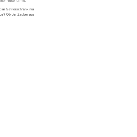
einer Rose formte.
t im Gefrierschrank nur
nge? Ob der Zauber aus