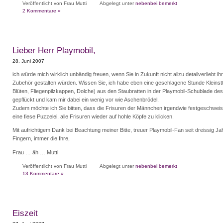
Veröffentlicht von Frau Mutti
Abgelegt unter
nebenbei bemerkt
2 Kommentare »
Lieber Herr Playmobil,
28. Juni 2007
ich würde mich wirklich unbändig freuen, wenn Sie in Zukunft nicht allzu detailverliebt 
Zubehör gestalten würden. Wissen Sie, ich habe eben eine geschlagene Stunde Kleinst
Blüten, Fliegenpilzkappen, Dolche) aus den Staubratten in der Playmobil-Schublade de
gepflückt und kam mir dabei ein wenig vor wie Aschenbrödel.
Zudem möchte ich Sie bitten, dass die Frisuren der Männchen irgendwie festgeschweis
eine fiese Puzzelei, alle Frisuren wieder auf hohle Köpfe zu klicken.
Mit aufrichtigem Dank bei Beachtung meiner Bitte, treuer Playmobil-Fan seit dreissig J
Fingern, immer die Ihre,
Frau … äh … Mutti
Veröffentlicht von Frau Mutti
Abgelegt unter
nebenbei bemerkt
13 Kommentare »
Eiszeit