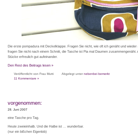
Die erste pompadura mit Deckelklappe. Fragen Sie nicht, wie oft ich genäht und wieder
fragen Sie nicht nach einem Schnitt, die Tasche ist Pia mal Daumen zusammengenäht. A
Stücke erfreulich gut aufeinander.
Den Rest des Beitrags lesen »
Veröffentlicht von Frau Mutti
Abgelegt unter
nebenbei bemerkt
11 Kommentare »
vorgenommen:
28. Juni 2007
eine Tasche pro Tag.
Heute zweieinhalb. Und die Halbe ist … wunderbar.
(nur ein bißchen Eigenlob)