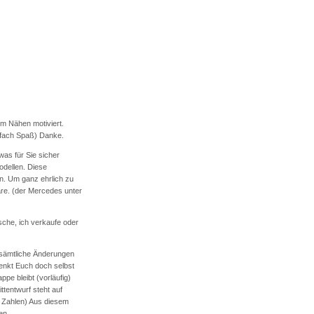
um Nähen motiviert.
infach Spaß) Danke.
as für Sie sicher
odellen. Diese
n. Um ganz ehrlich zu
are. (der Mercedes unter
che, ich verkaufe oder
 sämtliche Änderungen
enkt Euch doch selbst
pe bleibt (vorläufig)
ttentwurf steht auf
 Zahlen) Aus diesem
en.