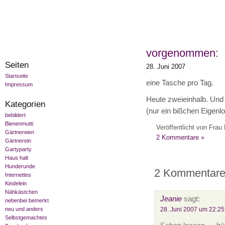
vorgenommen:
Seiten
28. Juni 2007
Startseite
eine Tasche pro Tag.
Impressum
Heute zweieinhalb. Und 
Kategorien
(nur ein bißchen Eigenlo
bebildert
Bienenmutti
Veröffentlicht von Frau 
Gärtnereien
2 Kommentare »
Gärtnerein
Gartyparty
Haus halt
Hunderunde
2 Kommentare
Internettes
Kindelein
Nähkästchen
Jeanie
sagt:
nebenbei bemerkt
28. Juni 2007 um 22:25
neu und anders
Selbstgemachtes