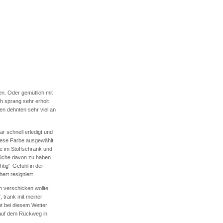
en. Oder gemütlich mit
ch sprang sehr erholt
en dehnten sehr viel an
schnell erledigt und
diese Farbe ausgewählt
ne im Stoffschrank und
Küche davon zu haben.
htig“-Gefühl in der
rt resigniert.
 verschicken wollte,
, trank mit meiner
t bei diesem Wetter
 auf dem Rückweg in