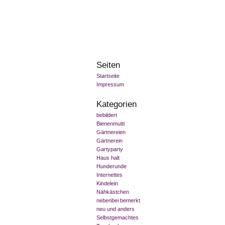
Seiten
Startseite
Impressum
Kategorien
bebildert
Bienenmutti
Gärtnereien
Gärtnerein
Gartyparty
Haus halt
Hunderunde
Internettes
Kindelein
Nähkästchen
nebenbei bemerkt
neu und anders
Selbstgemachtes