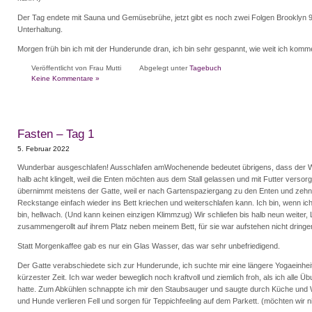
Der Tag endete mit Sauna und Gemüsebrühe, jetzt gibt es noch zwei Folgen Brooklyn 99
Unterhaltung.
Morgen früh bin ich mit der Hunderunde dran, ich bin sehr gespannt, wie weit ich komm
Veröffentlicht von Frau Mutti
Abgelegt unter
Tagebuch
Keine Kommentare »
Fasten – Tag 1
5. Februar 2022
Wunderbar ausgeschlafen! Ausschlafen amWochenende bedeutet übrigens, dass der 
halb acht klingelt, weil die Enten möchten aus dem Stall gelassen und mit Futter versor
übernimmt meistens der Gatte, weil er nach Gartenspaziergang zu den Enten und zeh
Reckstange einfach wieder ins Bett kriechen und weiterschlafen kann. Ich bin, wenn ic
bin, hellwach. (Und kann keinen einzigen Klimmzug) Wir schliefen bis halb neun weiter, 
zusammengerollt auf ihrem Platz neben meinem Bett, für sie war aufstehen nicht dringe
Statt Morgenkaffee gab es nur ein Glas Wasser, das war sehr unbefriedigend.
Der Gatte verabschiedete sich zur Hunderunde, ich suchte mir eine längere Yogaeinhei
kürzester Zeit. Ich war weder beweglich noch kraftvoll und ziemlich froh, als ich alle 
hatte. Zum Abkühlen schnappte ich mir den Staubsauger und saugte durch Küche und
und Hunde verlieren Fell und sorgen für Teppichfeeling auf dem Parkett. (möchten wir n