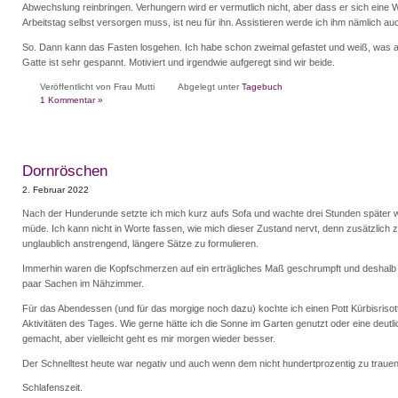
Abwechslung reinbringen. Verhungern wird er vermutlich nicht, aber dass er sich eine
Arbeitstag selbst versorgen muss, ist neu für ihn. Assistieren werde ich ihm nämlich auc
So. Dann kann das Fasten losgehen. Ich habe schon zweimal gefastet und weiß, was 
Gatte ist sehr gespannt. Motiviert und irgendwie aufgeregt sind wir beide.
Veröffentlicht von Frau Mutti
Abgelegt unter
Tagebuch
1 Kommentar »
Dornröschen
2. Februar 2022
Nach der Hunderunde setzte ich mich kurz aufs Sofa und wachte drei Stunden später 
müde. Ich kann nicht in Worte fassen, wie mich dieser Zustand nervt, denn zusätzlich z
unglaublich anstrengend, längere Sätze zu formulieren.
Immerhin waren die Kopfschmerzen auf ein erträgliches Maß geschrumpft und deshalb 
paar Sachen im Nähzimmer.
Für das Abendessen (und für das morgige noch dazu) kochte ich einen Pott Kürbisrisot
Aktivitäten des Tages. Wie gerne hätte ich die Sonne im Garten genutzt oder eine deut
gemacht, aber vielleicht geht es mir morgen wieder besser.
Der Schnelltest heute war negativ und auch wenn dem nicht hundertprozentig zu trauen ist
Schlafenszeit.