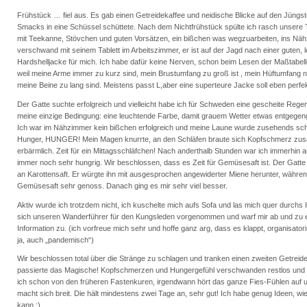
Frühstück … fiel aus. Es gab einen Getreidekaffee und neidische Blicke auf den Jüngste
Smacks in eine Schüssel schüttete. Nach dem Nichtfrühstück spülte ich rasch unsere
mit Teekanne, Stövchen und guten Vorsätzen, ein bißchen was wegzuarbeiten, ins Nä
verschwand mit seinem Tablett im Arbeitszimmer, er ist auf der Jagd nach einer guten,
Hardshelljacke für mich. Ich habe dafür keine Nerven, schon beim Lesen der Maßtabell
weil meine Arme immer zu kurz sind, mein Brustumfang zu groß ist , mein Hüftumfang n
meine Beine zu lang sind. Meistens passt L,aber eine superteure Jacke soll eben perfe
Der Gatte suchte erfolgreich und vielleicht habe ich für Schweden eine gescheite Regen
meine einzige Bedingung: eine leuchtende Farbe, damit grauem Wetter etwas entgege
Ich war im Nähzimmer kein bißchen erfolgreich und meine Laune wurde zusehends sch
Hunger, HUNGER! Mein Magen knurrte, an den Schläfen braute sich Kopfschmerz zus
erbärmlich. Zeit für ein Mittagsschläfchen! Nach anderthalb Stunden war ich immerhin 
immer noch sehr hungrig. Wir beschlossen, dass es Zeit für Gemüsesaft ist. Der Gatte
an Karottensaft. Er würgte ihn mit ausgesprochen angewiderter Miene herunter, währe
Gemüsesaft sehr genoss. Danach ging es mir sehr viel besser.
Aktiv wurde ich trotzdem nicht, ich kuschelte mich aufs Sofa und las mich quer durchs I
sich unseren Wanderführer für den Kungsleden vorgenommen und warf mir ab und zu 
Information zu. (ich vorfreue mich sehr und hoffe ganz arg, dass es klappt, organisator
ja, auch „pandemisch“)
Wir beschlossen total über die Stränge zu schlagen und tranken einen zweiten Getreid
passierte das Magische! Kopfschmerzen und Hungergefühl verschwanden restlos und
ich schon von den früheren Fastenkuren, irgendwann hört das ganze Fies-Fühlen auf u
macht sich breit. Die hält mindestens zwei Tage an, sehr gut! Ich habe genug Ideen, wie
kann :)