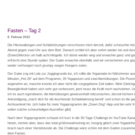
Fasten – Tag 2
6. Februar 2022
Die Hitzewallungen und Schlafstörungen verschonen mich derzeit, dafür scheuchte mic
Abend gegen zwei Uhr aus dem Bett. Danach schlief ich aber sofort wieder ein und durc
(Enten)Wecker um halb acht klingelte. Ich döste wieder weg und erwachte ganz und g
erfrischt eine Stunde später. Der Gatte erwachte ebenfalls und wir versicherten uns geg
weder verhungert noch grumpy wegen Hungers seien.
Der Gatte zog mit Lola zur Joggingrunde los, ich rollte die Yogamatte im Nähzimmer au
Minuten „Hot 26“ auf dem Programm, 26 Yogaposen und zwei Atemübungen. Die Posen
angenehm an, manche konnte ich aber nicht die vorgegebene Zeit halten. Mein Gleich
Beweglichkeit haben sich sehr gut verbessert, jetzt muss die Kraft noch nachziehen. 
ich es auch irgendwann, die Atemübungen gewissenhaft mitzumachen, derzeit kichere i
Ankündigung „mach dich für die leuchtende Schädelatmung bereit“ und schon ist die ga
Achtsamkeit hin. (ich habe für mein Yogaprogramm die „Down Dog“-App und bin sehr fr
selten solche schwurbeligen Ausreißer gibt)
Nach dem Yogaprogramm schaute ich kurz in die 30-Tage-Challenge im YouTube-Kanal 
hinein, merkte aber, dass das total größenwahnsinnig ist, hungrig gleich zwei Yogaeinh
brach nach einer Viertelstunde ab. Die Challenge wäre schön mit dem Gatten zusamme
dem Fasten.