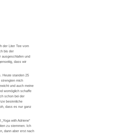
h der Liter Tee vom
h bis der
ar ausgeschlafen und
enseitig, dass wir
s. Heute standen 25
 strengten mich
gewicht und auch meine
Und womöglich schaffe
ch schon bei der
nze besinnliche
oh, dass es nur ganz
„Yoga with Adriene“
eiten zu stemmen. Ich
n, dann aber erst nach