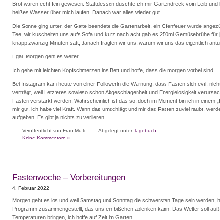
Brot wären echt fein gewesen. Stattdessen duschte ich mir Gartendreck vom Leib und l
heißes Wasser über mich laufen. Danach war alles wieder gut.
Die Sonne ging unter, der Gatte beendete die Gartenarbeit, ein Ofenfeuer wurde angezü
Tee, wir kuschelten uns aufs Sofa und kurz nach acht gab es 250ml Gemüsebrühe für j
knapp zwanzig Minuten satt, danach fragten wir uns, warum wir uns das eigentlich ant
Egal. Morgen geht es weiter.
Ich gehe mit leichten Kopfschmerzen ins Bett und hoffe, dass die morgen vorbei sind.
Bei Instagram kam heute von einer Followerin die Warnung, dass Fasten sich evtl. nich
verträgt, weil Letzteres sowieso schon Abgeschlagenheit und Energielosigkeit verursa
Fasten verstärkt werden. Wahrscheinlich ist das so, doch im Moment bin ich in einem „
mir gut, ich habe viel Kraft. Wenn das umschlägt und mir das Fasten zuviel raubt, werde
aufgeben. Es gibt ja nichts zu verlieren.
Veröffentlicht von Frau Mutti
Abgelegt unter
Tagebuch
Keine Kommentare »
Fastenwoche – Vorbereitungen
4. Februar 2022
Morgen geht es los und weil Samstag und Sonntag die schwersten Tage sein werden, h
Programm zusammengestellt, das uns ein bißchen ablenken kann. Das Wetter soll au
Temperaturen bringen, ich hoffe auf Zeit im Garten.