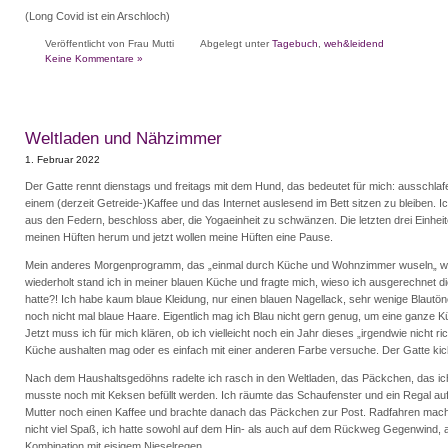
(Long Covid ist ein Arschloch)
Veröffentlicht von Frau Mutti
Abgelegt unter
Tagebuch
,
weh&leidend
Keine Kommentare »
Weltladen und Nähzimmer
1. Februar 2022
Der Gatte rennt dienstags und freitags mit dem Hund, das bedeutet für mich: ausschlaf
einem (derzeit Getreide-)Kaffee und das Internet auslesend im Bett sitzen zu bleiben. I
aus den Federn, beschloss aber, die Yogaeinheit zu schwänzen. Die letzten drei Einheit
meinen Hüften herum und jetzt wollen meine Hüften eine Pause.
Mein anderes Morgenprogramm, das „einmal durch Küche und Wohnzimmer wuseln„ war 
wiederholt stand ich in meiner blauen Küche und fragte mich, wieso ich ausgerechnet 
hatte?! Ich habe kaum blaue Kleidung, nur einen blauen Nagellack, sehr wenige Blautö
noch nicht mal blaue Haare. Eigentlich mag ich Blau nicht gern genug, um eine ganze 
Jetzt muss ich für mich klären, ob ich vielleicht noch ein Jahr dieses „irgendwie nicht ric
Küche aushalten mag oder es einfach mit einer anderen Farbe versuche. Der Gatte kiche
Nach dem Haushaltsgedöhns radelte ich rasch in den Weltladen, das Päckchen, das ich
musste noch mit Keksen befüllt werden. Ich räumte das Schaufenster und ein Regal auf
Mutter noch einen Kaffee und brachte danach das Päckchen zur Post. Radfahren mach
nicht viel Spaß, ich hatte sowohl auf dem Hin- als auch auf dem Rückweg Gegenwind,
Kombination mit eisigem Nieselregen.