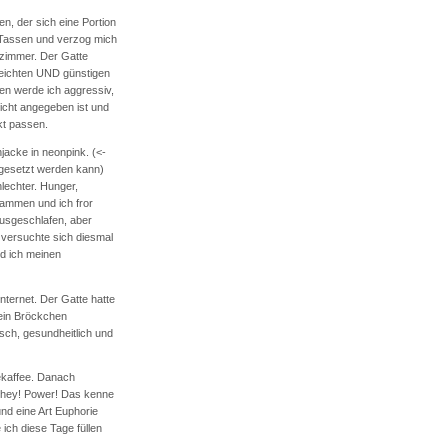
n, der sich eine Portion
 Tassen und verzog mich
hzimmer. Der Gatte
 leichten UND günstigen
en werde ich aggressiv,
icht angegeben ist und
kt passen.
jacke in neonpink. (<-
ngesetzt werden kann)
lechter. Hunger,
ammen und ich fror
ausgeschlafen, aber
 versuchte sich diesmal
nd ich meinen
nternet. Der Gatte hatte
ein Bröckchen
isch, gesundheitlich und
ekaffee. Danach
 hey! Power! Das kenne
nd eine Art Euphorie
 ich diese Tage füllen