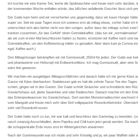
Ich kochte mir eine Kanne Tee, leerte die Spülmaschine und freute mich sehr darüber, 
der kommenden Woche entfallen würde, das bißchen anfallende Geschirr lässt sich pe
Der Gatte kam heim und wir versicherten uns gegenseitig, dass wir kaum Hunger hätten
super sei. Seit ein paar Tagen esse ich sowieso erst ab mittag etwas, vorher habe ich
unterschied sich also bisher nicht von den vorigen, außer dass bis mittags schon zwei 
tranken zusammen „für das Gefühl“ einen Getreidekaffee. (das tun wir „normalerweise“
als wir zum ersten Mal beschlossen hatten zu fasten, ersetzten wir Kaffee nach und n
Getreidekaffee, um den Koffeinentzug milder zu gestalten. Aber dann kam ja Corona i
egal. Kaffee auch.)
Den Mittagshunger bekämpften wir mit Gemüsesaft, 250ml für jeden. Der Gatte war kei
und phantasierte von Hefezopf mit Erdbeerkonfitüre. Ich mag Gemüsesaft, aber eine S
wäre fein gewesen.
Wir machten ein ausgiebiges Mittagsschläfchen und danach hätte ich mir gerne Käse a
Ganze mit Käse überbacken. Stattdessen gab es halt die zehnte Tasse Tee des Tages 
schien, gingen wir in den Garten. Der Gatte schnitt Sträucher und schredderte den Rüc
Gewächshaus auf, jätete Sauerklee und säte Radieschen. Danach machte ich den Ente
das Entenpoolwassser ins Gewächshaus. Dort werden Monsterradieschen wachsen! Ich
vom Mangold und freute mich sehr über fünf vollgepackte Rosenkohlstrünke. Übernäc
sehr viel Rosenkohl essen.
Der Gatte hatte noch zu tun, mir war kalt und beschloss den Gartentag zu beenden. (v
rasch zwanzig Anzuchtballen, denn Paprika und Chili kann jetzt gesät werden. Da mach
die schuppenkalte Erde muss erst im Wintergärtchen anwärmen.
Nach der Gartenwuselei war ich müde und sehr fröstelig und ja, ein paar Waffeln oder 