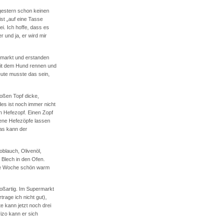
gestern schon keinen
ist „auf eine Tasse
i. Ich hoffe, dass es
 und ja, er wird mir
emarkt und erstanden
mit dem Hund rennen und
eute musste das sein,
oßen Topf dicke,
es ist noch immer nicht
en Hefezopf. Einen Zopf
orene Hefezöpfe lassen
as kann der
oblauch, Olivenöl,
Blech in den Ofen.
ste Woche schön warm
oßartig. Im Supermarkt
trage ich nicht gut),
 kann jetzt noch drei
izo kann er sich