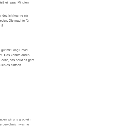
ieß ein paar Minuten
ndet, ich kochte mir
eden. Die machte für
un?
t gut mit Long Covid
cht. Das könnte durch
Hoch“, das heißt es geht
 ich es einfach
aben wir uns grob ein
ßergewöhnlich warme