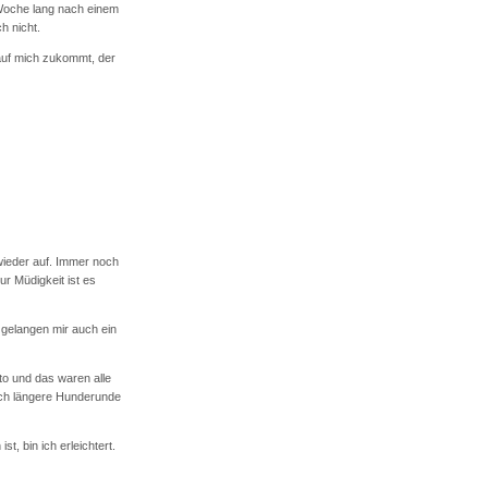
 Woche lang nach einem
h nicht.
auf mich zukommt, der
wieder auf. Immer noch
ur Müdigkeit ist es
gelangen mir auch ein
to und das waren alle
lich längere Hunderunde
, bin ich erleichtert.