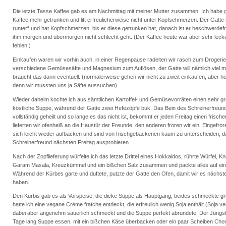
Die letzte Tasse Kaffee gab es am Nachmittag mit meiner Mutter zusammen. Ich habe 
Kaffee mehr getrunken und litt erfreulicherweise nicht unter Kopfschmerzen. Der Gatte 
runter“ und hat Kopfschmerzen, bis er diese getrunken hat, danach ist er beschwerdefre
ihm morgen und übermorgen nicht schlecht geht. (Der Kaffee heute war aber sehr lecker
fehlen.)
Einkaufen waren wir vorhin auch, in einer Regenpause radelten wir rasch zum Drogeri
verschiedene Gemüsesäfte und Magnesium zum Auflösen, der Gatte will nämlich viel 
braucht das dann eventuell. (normalerweise gehen wir nicht zu zweit einkaufen, aber h
denn wir mussten uns ja Säfte aussuchen)
Wieder daheim kochte ich aus sämtlichen Kartoffel- und Gemüsevorräten einen sehr gr
köstliche Suppe, während der Gatte zwei Hefezöpfe buk. Das Bein des Schreinerfreund
vollständig geheilt und so lange es das nicht ist, bekommt er jeden Freitag einen frisch
lieferten wir ofenheiß an die Haustür der Freunde, den anderen froren wir ein. Eingefr
sich leicht wieder aufbacken und sind von frischgebackenen kaum zu unterscheiden, d
Schreinerfreund nächsten Freitag ausprobieren.
Nach der Zopflieferung würfelte ich das letzte Drittel eines Hokkaidos, rührte Würfel, Kn
Garam Masala, Kreuzkümmel und ein bißchen Salz zusammen und packte alles auf ein 
Während der Kürbes garte und duftete, putzte der Gatte den Ofen, damit wir es näch
haben.
Den Kürbis gab es als Vorspeise, die dicke Suppe als Hauptgang, beides schmeckte gr
hatte ich eine vegane Crème fraîche entdeckt, die erfreulich wenig Soja enthält (Soja ver
dabei aber angenehm säuerlich schmeckt und die Suppe perfekt abrundete. Der Jüngste
Tage lang Suppe essen, mit ein bißchen Käse überbacken oder ein paar Scheiben Chor