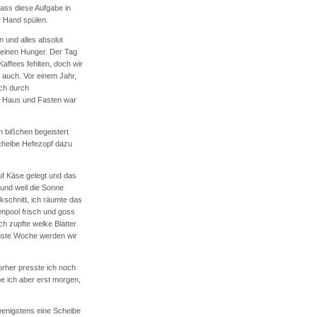
dass diese Aufgabe in
r Hand spülen.
 und alles absolut
 keinen Hunger. Der Tag
Kaffees fehlten, doch wir
 auch. Vor einem Jahr,
ach durch
ns Haus und Fasten war
n bißchen begeistert
cheibe Hefezopf dazu
uf Käse gelegt und das
und weil die Sonne
kschnitt, ich räumte das
npool frisch und goss
 zupfte welke Blätter
hste Woche werden wir
orher presste ich noch
e ich aber erst morgen,
wenigstens eine Scheibe