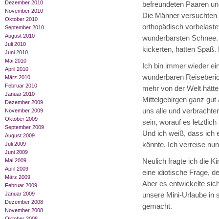
Dezember 2010
befreundeten Paaren und 
November 2010
Die Männer versuchten s
Oktober 2010
orthopädisch vorbelast
September 2010
August 2010
wunderbarsten Schnee. 
Juli 2010
kickerten, hatten Spaß. 
Juni 2010
Mai 2010
Ich bin immer wieder ei
April 2010
wunderbaren Reiseberich
März 2010
Februar 2010
mehr von der Welt hätte
Januar 2010
Mittelgebirgen ganz gut 
Dezember 2009
uns alle und verbrachten
November 2009
Oktober 2009
sein, worauf es letztlic
September 2009
Und ich weiß, dass ich
August 2009
könnte. Ich verreise nun
Juli 2009
Juni 2009
Neulich fragte ich die K
Mai 2009
April 2009
eine idiotische Frage,
März 2009
Aber es entwickelte sic
Februar 2009
Januar 2009
unsere Mini-Urlaube in s
Dezember 2008
gemacht.
November 2008
Oktober 2008