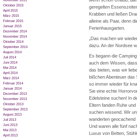
wenn schon Urlaub, dann 
November 2015
Oktober 2015
geregelten Essenszeiten.
April 2015
Krabben und ließen Drac
März 2015
alleine als Paar, denn d
Februar 2015
Januar 2015
Ferienhausgarten.
Dezember 2014
November 2014
„Das machen wir wieder!
Oktober 2014
dazu. An der Nordsee wa
September 2014
August 2014
Es begann die Campingpl
Juli 2014
auch dem Wissen, dass 
Juni 2014
Mai 2014
das bieten, was wir lieb
April 2014
bißchen Abenteuer das S
März 2014
Februar 2014
so immer wieder für kna
Januar 2014
Sie eine echte Horrorvor
Dezember 2013
Edelsteine suchen! In d
November 2013
Oktober 2013
Eltern fanden Ruhe und 
September 2013
suchen wissend. Wir un
August 2013
wanderten geocachend d
Juli 2013
Juni 2013
Und waren alle fünf na
Mai 2013
Luxus von Betten, Stühle
April 2013