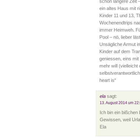
schon längere Zeit 
ein altes Haus mit 
Kinder 11 und 13, T
Wochenendtrips nac
immer Heimweh. Fün
Pool – nö, lieber l
Unsägliche Armut i
Kinder auf dem Tra
geniessen, eins mit 
mehr will (vielleich
selbstverantwortlic
heart is“
ela
sagt:
13. August 2014 um 22
Ich bin ein bißchen
Gewissen, weil Url
Ela