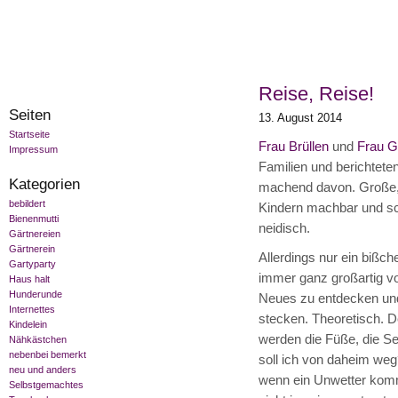
Reise, Reise!
Seiten
13. August 2014
Startseite
Frau Brüllen
und
Frau 
Impressum
Familien und berichteten
Kategorien
machend davon. Große, l
bebildert
Kindern machbar und sch
Bienenmutti
neidisch.
Gärtnereien
Gärtnerein
Allerdings nur ein bißch
Gartyparty
immer ganz großartig vo
Haus halt
Hunderunde
Neues zu entdecken und
Internettes
stecken. Theoretisch. D
Kindelein
werden die Füße, die S
Nähkästchen
nebenbei bemerkt
soll ich von daheim weg?
neu und anders
wenn ein Unwetter komm
Selbstgemachtes