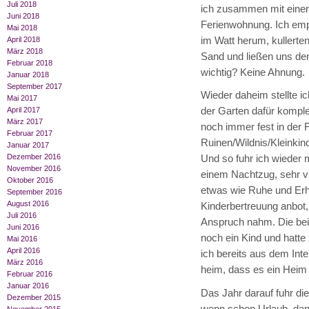
Juli 2018
ich zusammen mit einer 
Juni 2018
Ferienwohnung. Ich empf
Mai 2018
im Watt herum, kullerten
April 2018
März 2018
Sand und ließen uns den
Februar 2018
wichtig? Keine Ahnung.
Januar 2018
September 2017
Wieder daheim stellte ic
Mai 2017
der Garten dafür komple
April 2017
März 2017
noch immer fest in der 
Februar 2017
Ruinen/Wildnis/Kleinkin
Januar 2017
Dezember 2016
Und so fuhr ich wieder 
November 2016
einem Nachtzug, sehr vi
Oktober 2016
etwas wie Ruhe und Erho
September 2016
August 2016
Kinderbertreuung anbot,
Juli 2016
Anspruch nahm. Die bei
Juni 2016
noch ein Kind und hatte
Mai 2016
April 2016
ich bereits aus dem Int
März 2016
heim, dass es ein Heim 
Februar 2016
Januar 2016
Das Jahr darauf fuhr di
Dezember 2015