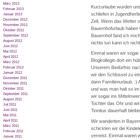
März 2013
Kurzurlaube wurden uns
Februar 2013
schliefen in Jugendherb
Januar 2013
Dezember 2012
Zelt. Wenn das Wetter s
November 2012
Bauernhofurlaub haben
Oktober 2012
Bauernhof fand ich mich
September 2012
August 2012
nichts tun kann ich nicht
Juni 2012
Mai 2012
Einmal waren wir sogar
April 2012
Blogkollegin dort ein h
März 2012
Unserem Bedürfnis nach
Februar 2012
Januar 2012
wir den Schlüssel zu ei
Dezember 2011
dann Familienurlaub. :)
November 2011
und was man halt so im 
Oktober 2011
September 2011
wir sogar ins Mittelmeer
August 2011
Tochter das Ohr und wir
Juli 2011
Juni 2011
Tinnitus dauerhaft blei
Mai 2011
April 2011
Wir wanderten in Bayern
März 2011
schickten wir die Kindel
Februar 2011
verreist. Einmal waren 
Januar 2011