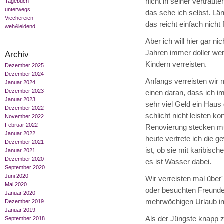
nicht in seiner vertrau
Tagebuch
unterwegs
das sehe ich selbst. Lä
Viechereien
das reicht einfach nicht
weh&leidend
Aber ich will hier gar n
Jahren immer doller werd
Archiv
Kindern verreisten.
Dezember 2025
Dezember 2024
Anfangs verreisten wir 
Januar 2024
Dezember 2023
einen daran, dass ich i
Januar 2023
sehr viel Geld ein Haus
Dezember 2022
schlicht nicht leisten kon
November 2022
Februar 2022
Renovierung stecken mu
Januar 2022
heute vertrete ich die g
Dezember 2021
ist, ob sie mit karibi
Januar 2021
Dezember 2020
es ist Wasser dabei.
September 2020
Juni 2020
Wir verreisten mal übe
Mai 2020
oder besuchten Freunde
Januar 2020
mehrwöchigen Urlaub in 
Dezember 2019
Januar 2019
Als der Jüngste knapp zw
September 2018