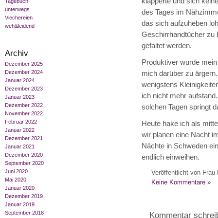
klapperte und sich keine
Tagebuch
unterwegs
des Tages im Nähzimmer 
Viechereien
das sich aufzuheben lo
weh&leidend
Geschirrhandtücher zu b
gefaltet werden.
Archiv
Produktiver wurde mein T
Dezember 2025
Dezember 2024
mich darüber zu ärgern.
Januar 2024
wenigstens Kleinigkeite
Dezember 2023
ich nicht mehr aufstand
Januar 2023
Dezember 2022
solchen Tagen springt d
November 2022
Februar 2022
Heute hake ich als mitt
Januar 2022
wir planen eine Nacht im
Dezember 2021
Nächte in Schweden ein
Januar 2021
Dezember 2020
endlich einweihen.
September 2020
Juni 2020
Veröffentlicht von Frau 
Mai 2020
Keine Kommentare »
Januar 2020
Dezember 2019
Januar 2019
September 2018
Kommentar schrei