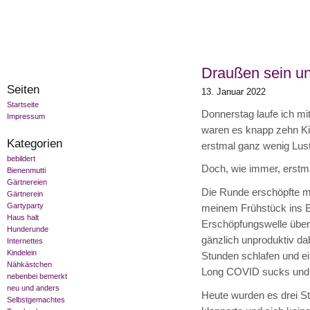
Draußen sein u
Seiten
13. Januar 2022
Startseite
Donnerstag laufe ich mi
Impressum
waren es knapp zehn Ki
Kategorien
erstmal ganz wenig Lust
bebildert
Doch, wie immer, erstm
Bienenmutti
Gärtnereien
Die Runde erschöpfte m
Gärtnerein
Gartyparty
meinem Frühstück ins Be
Haus halt
Erschöpfungswelle über
Hunderunde
gänzlich unproduktiv da
Internettes
Kindelein
Stunden schlafen und ei
Nähkästchen
Long COVID sucks und so
nebenbei bemerkt
neu und anders
Heute wurden es drei St
Selbstgemachtes