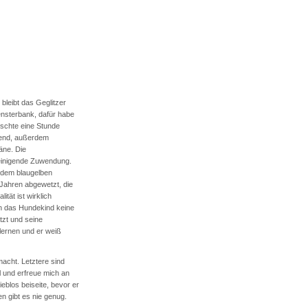
bleibt das Geglitzer
ensterbank, dafür habe
ischte eine Stunde
gend, außerdem
äne. Die
reinigende Zuwendung.
s dem blaugelben
 Jahren abgewetzt, die
tät ist wirklich
enn das Hundekind keine
tzt und seine
 lernen und er weiß
acht. Letztere sind
l und erfreue mich an
eblos beiseite, bevor er
n gibt es nie genug.