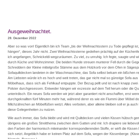
Ausgeweihnachtet.
28. Dezember 2022
Aber so was von! Eigentlich bin ich Team „bis der Weihnachtsstern zu Tode gepflegt ist, 
hängen“, dieses Jahr nicht. Zwei Weihnachtssterne gedeihen prächtig auf der Küchenf
ich angefangen, Schnickeldi wegzuräumen. Zu viel, zu unruhig. Ich fegte, saugte und w
durch Küche und Wohnzimmer. Die beiden Hunde streuen munterer Fell durch die Ge
Schreddern der Kleine mittelgroße Stämme aus dem Holzkorb vor dem Ofen in Sägesp
Sofaquiltdecken landeten in der Waschmaschine, das Sofa selbst bekam ein bißchen 
Am Liebsten würde ich es hoch und weit treten, das gar nicht mal so günstige Sofa au
Möbelhaus, dass sich als Fehlkauf entpuppte. Der Bezug pellt und ist nach knapp zwei
Polster durchgesessen. Entweder hängen wir exzessiv auf dem Teil herum oder die Quali
unterirdisch. Ein neues Sofa werden wir jetzt aber garantiert nicht anschaffen, erst w
durchgeknallten fünf Minuten mehr hat, während derer es wie ein Flummi über Möbel do
Milchzähnchen an Möbelfüßen wetzt. Alles verboten, aber alleine bleiben soll er ja auch
diese Gelegenheiten zu nutzen.
Wie auch immer, das Sofa bleibt und wird mit Quiltdecken und vielen Kissen hübsch gem
übrigens ein großes Streitthema zwischen dem Gatten und mir. Ich drapiere sie liebevol
den Farben der harmonisch miteinander korrespondierenden Stoffe, er wirft die Kissen li
sich setzt. Angeblich habe er keinen Platz auf dem Sofa, wegen der Kissenberge. (Kisse