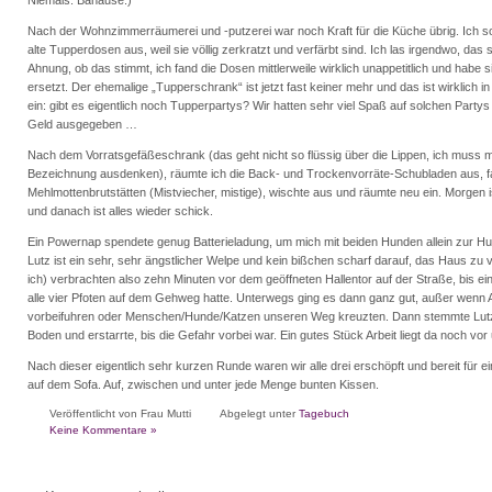
Niemals. Banause.)
Nach der Wohnzimmerräumerei und -putzerei war noch Kraft für die Küche übrig. Ich so
alte Tupperdosen aus, weil sie völlig zerkratzt und verfärbt sind. Ich las irgendwo, das
Ahnung, ob das stimmt, ich fand die Dosen mittlerweile wirklich unappetitlich und habe 
ersetzt. Der ehemalige „Tupperschrank“ ist jetzt fast keiner mehr und das ist wirklich in
ein: gibt es eigentlich noch Tupperpartys? Wir hatten sehr viel Spaß auf solchen Partys
Geld ausgegeben …
Nach dem Vorratsgefäßeschrank (das geht nicht so flüssig über die Lippen, ich muss m
Bezeichnung ausdenken), räumte ich die Back- und Trockenvorräte-Schubladen aus, f
Mehlmottenbrutstätten (Mistviecher, mistige), wischte aus und räumte neu ein. Morgen 
und danach ist alles wieder schick.
Ein Powernap spendete genug Batterieladung, um mich mit beiden Hunden allein zur 
Lutz ist ein sehr, sehr ängstlicher Welpe und kein bißchen scharf darauf, das Haus zu 
ich) verbrachten also zehn Minuten vor dem geöffneten Hallentor auf der Straße, bis ein
alle vier Pfoten auf dem Gehweg hatte. Unterwegs ging es dann ganz gut, außer wenn 
vorbeifuhren oder Menschen/Hunde/Katzen unseren Weg kreuzten. Dann stemmte Lutz a
Boden und erstarrte, bis die Gefahr vorbei war. Ein gutes Stück Arbeit liegt da noch vor
Nach dieser eigentlich sehr kurzen Runde waren wir alle drei erschöpft und bereit für 
auf dem Sofa. Auf, zwischen und unter jede Menge bunten Kissen.
Veröffentlicht von Frau Mutti
Abgelegt unter
Tagebuch
Keine Kommentare »