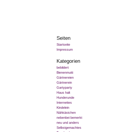
Seiten
Startseite
Impressum
Kategorien
bebildert
Bienenmutti
Gärtnereien
Gärtnerein
Gartyparty
Haus halt
Hunderunde
Internettes
Kindelein
Nähkästchen
nebenbei bemerkt
neu und anders
Selbstgemachtes