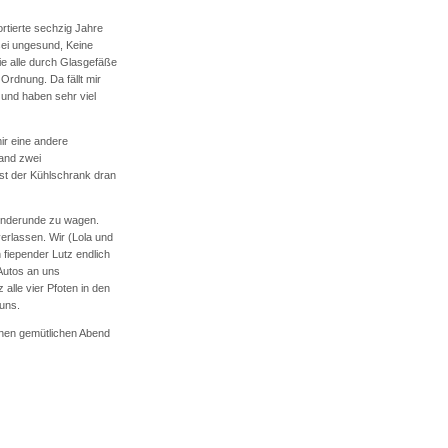
rtierte sechzig Jahre
 sei ungesund, Keine
sie alle durch Glasgefäße
 Ordnung. Da fällt mir
 und haben sehr viel
ir eine andere
and zwei
ist der Kühlschrank dran
Hunderunde zu wagen.
verlassen. Wir (Lola und
 fiepender Lutz endlich
Autos an uns
lle vier Pfoten in den
 uns.
einen gemütlichen Abend