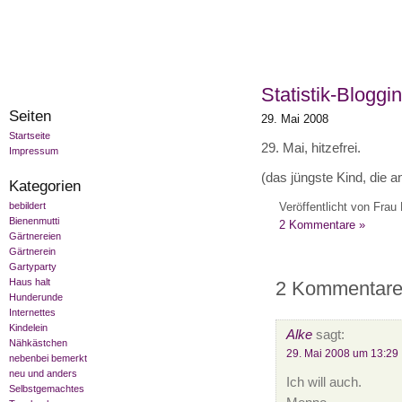
Statistik-Bloggin
Seiten
29. Mai 2008
Startseite
29. Mai, hitzefrei.
Impressum
(das jüngste Kind, die
Kategorien
bebildert
Veröffentlicht von Frau 
Bienenmutti
2 Kommentare »
Gärtnereien
Gärtnerein
Gartyparty
Haus halt
2 Kommentare z
Hunderunde
Internettes
Kindelein
Alke
sagt:
Nähkästchen
29. Mai 2008 um 13:29
nebenbei bemerkt
neu und anders
Ich will auch.
Selbstgemachtes