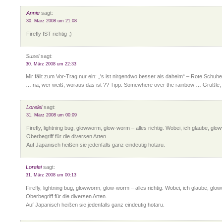
Annie
sagt:
30. März 2008 um 21:08
Firefly IST richtig ;)
Susel
sagt:
30. März 2008 um 22:33
Mir fällt zum Vor-Trag nur ein: „'s ist nirgendwo besser als daheim“ – Rote Schuh
… na, wer weiß, woraus das ist ?? Tipp: Somewhere over the rainbow … Grüßle,
Lorelei
sagt:
31. März 2008 um 00:09
Firefly, lightning bug, glowworm, glow-worm – alles richtig. Wobei, ich glaube, glow
Oberbegriff für die diversen Arten.
Auf Japanisch heißen sie jedenfalls ganz eindeutig hotaru.
Lorelei
sagt:
31. März 2008 um 00:13
Firefly, lightning bug, glowworm, glow-worm – alles richtig. Wobei, ich glaube, glow
Oberbegriff für die diversen Arten.
Auf Japanisch heißen sie jedenfalls ganz eindeutig hotaru.