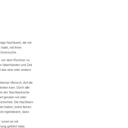
nige Nachbarin, die mir
hatte, mit ihren
uchversuche.
er vor dem Rechner zu
en Vaterhänden und Zeit
d das eine oder andere
chterner Mensch. Auf die
Händen kam. Doch alle
e in der Nachbarküche
rf geraten sei oder
sicherheit. Die Nachbarn
et hatten, keine fiesen
rkte irgendwann, dass
r sonst an mir
ung geführt hätte.