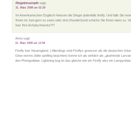
Ringelstruempfe
sagt:
31. März 2008 um 02:29
Im Amerikanischen Englisch heissen die Dinger jedenfalls firefly. Und falls Sie mo
Ihnen im Juni gern so zweo oder drei (Hundert)und schicke Sie Ihnen dann zu. Vie
fuer Ihre Achatschnecke?!?
Anna
sagt:
31. März 2008 um 13:59
Firefly fuer Neuengland :) Allerdings sind Fireflys groesser als die deutschen G
Glow worms (bitte spelling beachten) kenne ich als wirklich als „gluehende Larva
den Phengodidae. Lightning bug ist das gleiche wie ein Firefly also ein Lampyridae 