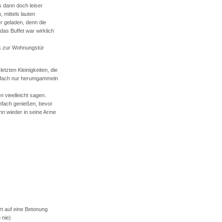
 dann doch leiser
 mittels lauten
 geladen, denn die
das Buffet war wirklich
is zur Wohnungstür
letzten Kleinigkeiten, die
infach nur herumgammeln
vieelleicht sagen.
infach genießen, bevor
n wieder in seine Arme
t auf eine Betonung
 nie)