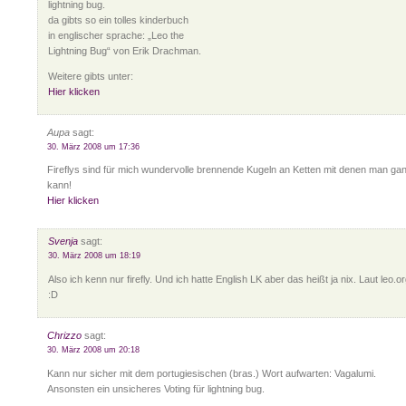
lightning bug.
da gibts so ein tolles kinderbuch
in englischer sprache: „Leo the
Lightning Bug“ von Erik Drachman.
Weitere gibts unter:
Hier klicken
Aupa
sagt:
30. März 2008 um 17:36
Fireflys sind für mich wundervolle brennende Kugeln an Ketten mit denen man ganz
kann!
Hier klicken
Svenja
sagt:
30. März 2008 um 18:19
Also ich kenn nur firefly. Und ich hatte English LK aber das heißt ja nix. Laut leo.org
:D
Chrizzo
sagt:
30. März 2008 um 20:18
Kann nur sicher mit dem portugiesischen (bras.) Wort aufwarten: Vagalumi.
Ansonsten ein unsicheres Voting für lightning bug.