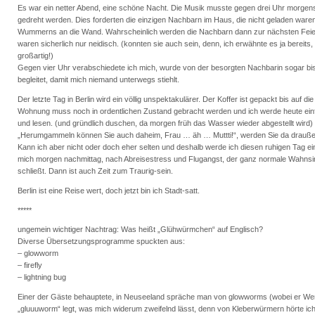
Es war ein netter Abend, eine schöne Nacht. Die Musik musste gegen drei Uhr morgens
gedreht werden. Dies forderten die einzigen Nachbarn im Haus, die nicht geladen waren,
Wummerns an die Wand. Wahrscheinlich werden die Nachbarn dann zur nächsten Feier
waren sicherlich nur neidisch. (konnten sie auch sein, denn, ich erwähnte es ja bereits, 
großartig!)
Gegen vier Uhr verabschiedete ich mich, wurde von der besorgten Nachbarin sogar b
begleitet, damit mich niemand unterwegs stiehlt.
Der letzte Tag in Berlin wird ein völlig unspektakulärer. Der Koffer ist gepackt bis auf die 
Wohnung muss noch in ordentlichen Zustand gebracht werden und ich werde heute e
und lesen. (und gründlich duschen, da morgen früh das Wasser wieder abgestellt wird)
„Herumgammeln können Sie auch daheim, Frau … äh … Muttti!“, werden Sie da draußen 
Kann ich aber nicht oder doch eher selten und deshalb werde ich diesen ruhigen Tag e
mich morgen nachmittag, nach Abreisestress und Flugangst, der ganz normale Wahnsin
schließt. Dann ist auch Zeit zum Traurig-sein.
Berlin ist eine Reise wert, doch jetzt bin ich Stadt-satt.
*****
ungemein wichtiger Nachtrag: Was heißt „Glühwürmchen“ auf Englisch?
Diverse Übersetzungsprogramme spuckten aus:
– glowworm
– firefly
– lightning bug
Einer der Gäste behauptete, in Neuseeland spräche man von glowworms (wobei er Wer
„gluuuworm“ legt, was mich widerum zweifelnd lässt, denn von Kleberwürmern hörte ich