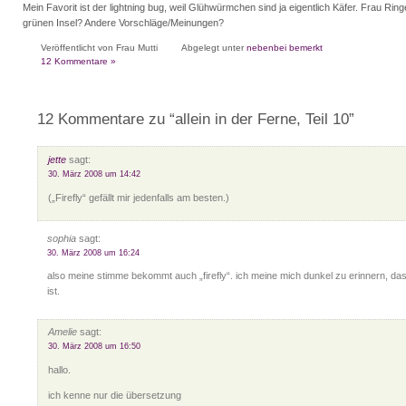
Mein Favorit ist der lightning bug, weil Glühwürmchen sind ja eigentlich Käfer. Frau Rin
grünen Insel? Andere Vorschläge/Meinungen?
Veröffentlicht von Frau Mutti
Abgelegt unter
nebenbei bemerkt
12 Kommentare »
12 Kommentare zu “allein in der Ferne, Teil 10”
jette
sagt:
30. März 2008 um 14:42
(„Firefly“ gefällt mir jedenfalls am besten.)
sophia
sagt:
30. März 2008 um 16:24
also meine stimme bekommt auch „firefly“. ich meine mich dunkel zu erinnern, das
ist.
Amelie
sagt:
30. März 2008 um 16:50
hallo.
ich kenne nur die übersetzung