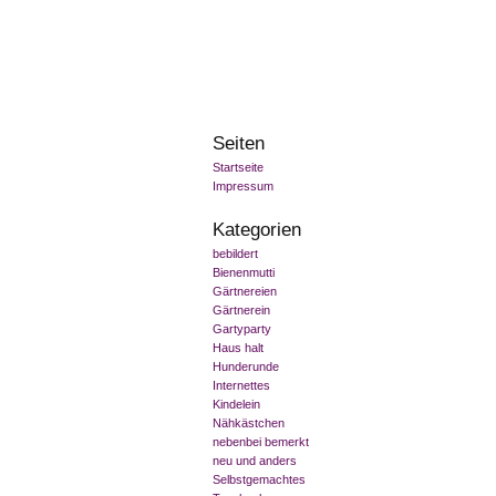
Seiten
Startseite
Impressum
Kategorien
bebildert
Bienenmutti
Gärtnereien
Gärtnerein
Gartyparty
Haus halt
Hunderunde
Internettes
Kindelein
Nähkästchen
nebenbei bemerkt
neu und anders
Selbstgemachtes