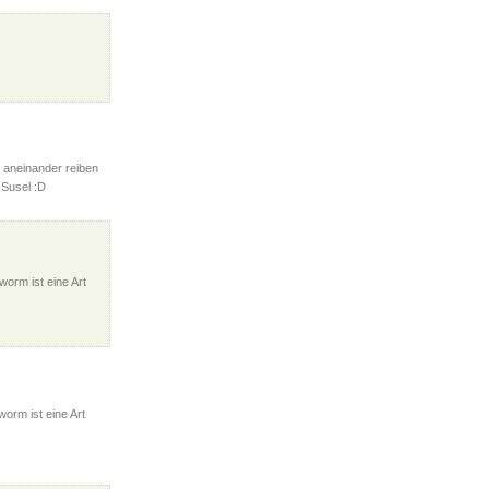
e aneinander reiben
 Susel :D
worm ist eine Art
worm ist eine Art