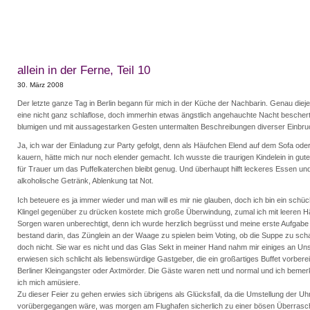
allein in der Ferne, Teil 10
30. März 2008
Der letzte ganze Tag in Berlin begann für mich in der Küche der Nachbarin. Genau dieje
eine nicht ganz schlaflose, doch immerhin etwas ängstlich angehauchte Nacht beschert 
blumigen und mit aussagestarken Gesten untermalten Beschreibungen diverser Einbr
Ja, ich war der Einladung zur Party gefolgt, denn als Häufchen Elend auf dem Sofa od
kauern, hätte mich nur noch elender gemacht. Ich wusste die traurigen Kindelein in gut
für Trauer um das Puffelkaterchen bleibt genug. Und überhaupt hilft leckeres Essen un
alkoholische Getränk, Ablenkung tat Not.
Ich beteuere es ja immer wieder und man will es mir nie glauben, doch ich bin ein schü
Klingel gegenüber zu drücken kostete mich große Überwindung, zumal ich mit leeren 
Sorgen waren unberechtigt, denn ich wurde herzlich begrüsst und meine erste Aufgab
bestand darin, das Zünglein an der Waage zu spielen beim Voting, ob die Suppe zu scha
doch nicht. Sie war es nicht und das Glas Sekt in meiner Hand nahm mir einiges an Un
erwiesen sich schlicht als liebenswürdige Gastgeber, die ein großartiges Buffet vorbereit
Berliner Kleingangster oder Axtmörder. Die Gäste waren nett und normal und ich beme
ich mich amüsiere.
Zu dieser Feier zu gehen erwies sich übrigens als Glücksfall, da die Umstellung der Uh
vorübergegangen wäre, was morgen am Flughafen sicherlich zu einer bösen Überrasch