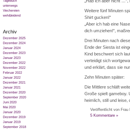
„Hab ich aber nicht …“,
Tagebuch
unterwegs
Weitere fünf Minuten spä
Viechereien
weh&leidend
Shirt gucken!“
„Aber ich hab eine Nas
dich umziehen!“, maßreg
Archiv
Dezember 2025
Drei Minuten nach diese
Dezember 2024
Ende der Siesta ist eing
Januar 2024
Dezember 2023
Kind beschwert sich laut
Januar 2023
verteidigt sich wortge
Dezember 2022
und erklärt, dass sie nu
November 2022
Februar 2022
Zehn Minuten später:
Januar 2022
Dezember 2021
Die Mittlere schläft weit
Januar 2021
Dezember 2020
Große spielt gameboy. 
September 2020
heimlich, still und leis
Juni 2020
Mai 2020
Veröffentlicht von Frau 
Januar 2020
5 Kommentare »
Dezember 2019
Januar 2019
September 2018