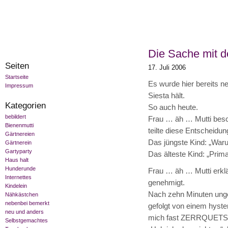
Die Sache mit d
Seiten
17. Juli 2006
Startseite
Es wurde hier bereits ne
Impressum
Siesta hält.
Kategorien
So auch heute.
bebildert
Frau … äh … Mutti besc
Bienenmutti
teilte diese Entscheidun
Gärtnereien
Das jüngste Kind: „War
Gärtnerein
Gartyparty
Das älteste Kind: „Prim
Haus halt
Hunderunde
Frau … äh … Mutti erklä
Internettes
genehmigt.
Kindelein
Nach zehn Minuten unge
Nähkästchen
nebenbei bemerkt
gefolgt von einem hyste
neu und anders
mich fast ZERRQUETS
Selbstgemachtes