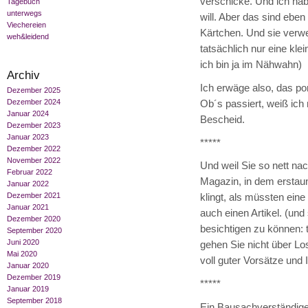
verschicke. Und ich habe
Tagebuch
unterwegs
will. Aber das sind eb
Viechereien
Kärtchen. Und sie verw
weh&leidend
tatsächlich nur eine kle
ich bin ja im Nähwahn)
Archiv
Ich erwäge also, das p
Dezember 2025
Dezember 2024
Ob´s passiert, weiß ich 
Januar 2024
Bescheid.
Dezember 2023
Januar 2023
*****
Dezember 2022
November 2022
Und weil Sie so nett nac
Februar 2022
Magazin, in dem erstau
Januar 2022
Dezember 2021
klingt, als müssten ein
Januar 2021
auch einen Artikel. (und
Dezember 2020
besichtigen zu können: 
September 2020
Juni 2020
gehen Sie nicht über Los
Mai 2020
voll guter Vorsätze und
Januar 2020
Dezember 2019
*****
Januar 2019
September 2018
Ein Bausachverständiger