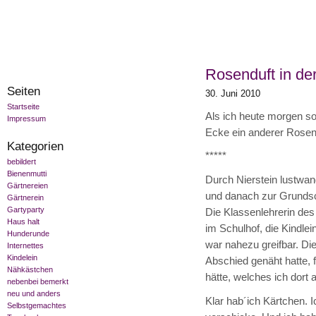
Rosenduft in der
Seiten
30. Juni 2010
Startseite
Als ich heute morgen so 
Impressum
Ecke ein anderer Rosend
Kategorien
*****
bebildert
Bienenmutti
Durch Nierstein lustwan
Gärtnereien
und danach zur Grundsch
Gärtnerein
Gartyparty
Die Klassenlehrerin de
Haus halt
im Schulhof, die Kindle
Hunderunde
war nahezu greifbar. Di
Internettes
Kindelein
Abschied genäht hatte, 
Nähkästchen
hätte, welches ich dor
nebenbei bemerkt
neu und anders
Klar hab´ich Kärtchen. I
Selbstgemachtes