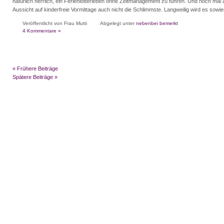
natürlich herrlich, ein Ferienlotterleben ohne Zeitmanagement zu führen. Und noch mal a
Aussicht auf kinderfreie Vormittage auch nicht die Schlimmste. Langweilig wird es sowie
Veröffentlicht von Frau Mutti
Abgelegt unter
nebenbei bemerkt
4 Kommentare »
« Frühere Beiträge
Spätere Beiträge »