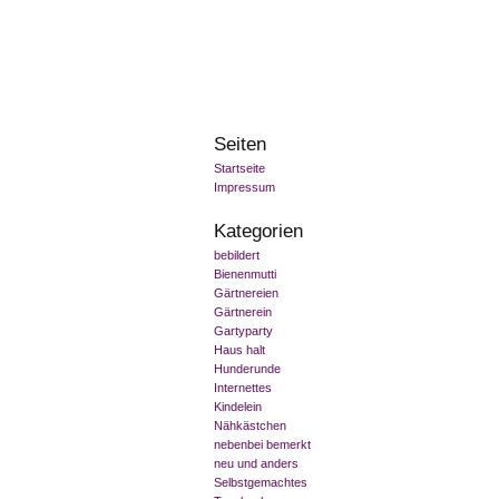
Seiten
Startseite
Impressum
Kategorien
bebildert
Bienenmutti
Gärtnereien
Gärtnerein
Gartyparty
Haus halt
Hunderunde
Internettes
Kindelein
Nähkästchen
nebenbei bemerkt
neu und anders
Selbstgemachtes