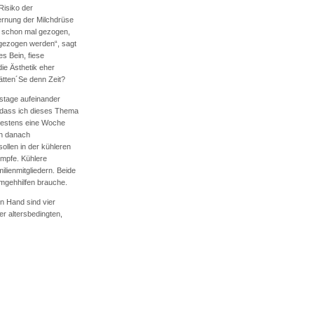
Risiko der
ernung der Milchdrüse
n schon mal gezogen,
 gezogen werden“, sagt
s Bein, fiese
e Ästhetik eher
ätten´Se denn Zeit?
tstage aufeinander
, dass ich dieses Thema
ndestens eine Woche
ch danach
llen in der kühleren
mpfe. Kühlere
lienmitgliedern. Beide
rmgehhilfen brauche.
en Hand sind vier
er altersbedingten,