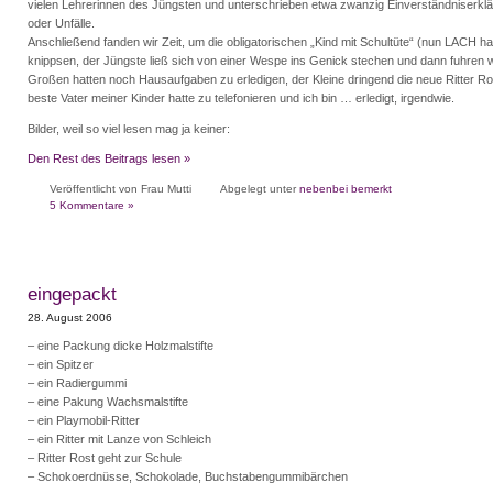
vielen Lehrerinnen des Jüngsten und unterschrieben etwa zwanzig Einverständniserklär
oder Unfälle.
Anschließend fanden wir Zeit, um die obligatorischen „Kind mit Schultüte“ (nun LACH hal
knippsen, der Jüngste ließ sich von einer Wespe ins Genick stechen und dann fuhren wi
Großen hatten noch Hausaufgaben zu erledigen, der Kleine dringend die neue Ritter R
beste Vater meiner Kinder hatte zu telefonieren und ich bin … erledigt, irgendwie.
Bilder, weil so viel lesen mag ja keiner:
Den Rest des Beitrags lesen »
Veröffentlicht von Frau Mutti
Abgelegt unter
nebenbei bemerkt
5 Kommentare »
eingepackt
28. August 2006
– eine Packung dicke Holzmalstifte
– ein Spitzer
– ein Radiergummi
– eine Pakung Wachsmalstifte
– ein Playmobil-Ritter
– ein Ritter mit Lanze von Schleich
– Ritter Rost geht zur Schule
– Schokoerdnüsse, Schokolade, Buchstabengummibärchen