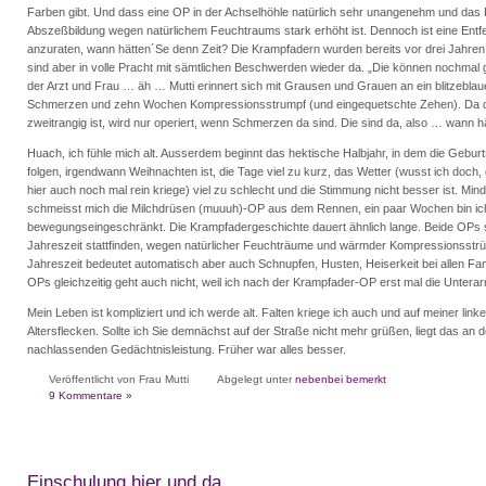
Farben gibt. Und dass eine OP in der Achselhöhle natürlich sehr unangenehm und das 
Abszeßbildung wegen natürlichem Feuchtraums stark erhöht ist. Dennoch ist eine Entf
anzuraten, wann hätten´Se denn Zeit? Die Krampfadern wurden bereits vor drei Jahre
sind aber in volle Pracht mit sämtlichen Beschwerden wieder da. „Die können nochmal
der Arzt und Frau … äh … Mutti erinnert sich mit Grausen und Grauen an ein blitzeblaue
Schmerzen und zehn Wochen Kompressionsstrumpf (und eingequetschte Zehen). Da di
zweitrangig ist, wird nur operiert, wenn Schmerzen da sind. Die sind da, also … wann h
Huach, ich fühle mich alt. Ausserdem beginnt das hektische Halbjahr, in dem die Gebur
folgen, irgendwann Weihnachten ist, die Tage viel zu kurz, das Wetter (wusst ich doch
hier auch noch mal rein kriege) viel zu schlecht und die Stimmung nicht besser ist. Mi
schmeisst mich die Milchdrüsen (muuuh)-OP aus dem Rennen, ein paar Wochen bin i
bewegungseingeschränkt. Die Krampfadergeschichte dauert ähnlich lange. Beide OPs so
Jahreszeit stattfinden, wegen natürlicher Feuchträume und wärmder Kompressionsstrü
Jahreszeit bedeutet automatisch aber auch Schnupfen, Husten, Heiserkeit bei allen Fami
OPs gleichzeitig geht auch nicht, weil ich nach der Krampfader-OP erst mal die Untera
Mein Leben ist kompliziert und ich werde alt. Falten kriege ich auch und auf meiner link
Altersflecken. Sollte ich Sie demnächst auf der Straße nicht mehr grüßen, liegt das an d
nachlassenden Gedächtnisleistung. Früher war alles besser.
Veröffentlicht von Frau Mutti
Abgelegt unter
nebenbei bemerkt
9 Kommentare »
Einschulung hier und da