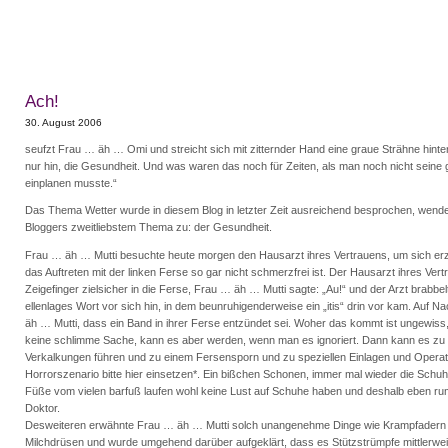
Ach!
30. August 2006
seufzt Frau … äh … Omi und streicht sich mit zitternder Hand eine graue Strähne hinter
nur hin, die Gesundheit. Und was waren das noch für Zeiten, als man noch nicht seine
einplanen musste.“
Das Thema Wetter wurde in diesem Blog in letzter Zeit ausreichend besprochen, wende
Bloggers zweitliebstem Thema zu: der Gesundheit.
Frau … äh … Mutti besuchte heute morgen den Hausarzt ihres Vertrauens, um sich er
das Auftreten mit der linken Ferse so gar nicht schmerzfrei ist. Der Hausarzt ihres Ver
Zeigefinger zielsicher in die Ferse, Frau … äh … Mutti sagte: „Au!“ und der Arzt brabbel
ellenlages Wort vor sich hin, in dem beunruhigenderweise ein „itis“ drin vor kam. Auf N
äh … Mutti, dass ein Band in ihrer Ferse entzündet sei. Woher das kommt ist ungewiss,
keine schlimme Sache, kann es aber werden, wenn man es ignoriert. Dann kann es zu
Verkalkungen führen und zu einem Fersensporn und zu speziellen Einlagen und Operat
Horrorszenario bitte hier einsetzen*. Ein bißchen Schonen, immer mal wieder die Schuh
Füße vom vielen barfuß laufen wohl keine Lust auf Schuhe haben und deshalb eben ru
Doktor.
Desweiteren erwähnte Frau … äh … Mutti solch unangenehme Dinge wie Krampfadern 
Milchdrüsen und wurde umgehend darüber aufgeklärt, dass es Stützstrümpfe mittlerwei