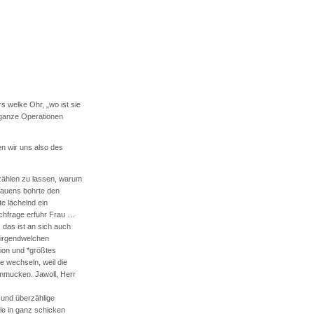
s welke Ohr, „wo ist sie
 ganze Operationen
n wir uns also des
zählen zu lassen, warum
trauens bohrte den
te lächelnd ein
achfrage erfuhr Frau …
 das ist an sich auch
 irgendwelchen
ion und *größtes
e wechseln, weil die
mmucken. Jawoll, Herr
und überzählige
le in ganz schicken