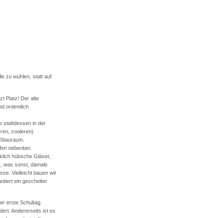
e zu wühlen, statt auf
t Platz! Der alte
d ordentlich
 stattdessen in der
ren, cooleren)
n Stauraum.
fen nebenbei.
rklich hübsche Gläser,
t, was sonst, damals
sse. Vielleicht bauen wir
tiert ein gescheiter
r erste Schultag.
dert. Andererseits ist es