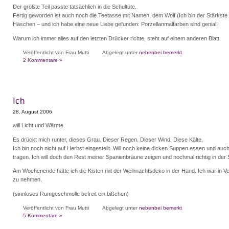
Der größte Teil passte tatsächlich in die Schultüte.
Fertig geworden ist auch noch die Teetasse mit Namen, dem Wolf (Ich bin der Stärkst
Häschen – und ich habe eine neue Liebe gefunden: Porzellanmalfarben sind genial!
Warum ich immer alles auf den letzten Drücker richte, steht auf einem anderen Blatt.
Veröffentlicht von Frau Mutti
Abgelegt unter
nebenbei bemerkt
2 Kommentare »
Ich
28. August 2006
will Licht und Wärme.
Es drückt mich runter, dieses Grau. Dieser Regen. Dieser Wind. Diese Kälte.
Ich bin noch nicht auf Herbst eingestellt. Will noch keine dicken Suppen essen und au
tragen. Ich will doch den Rest meiner Spanienbräune zeigen und nochmal richtig in der
Am Wochenende hatte ich die Kisten mit der Weihnachtsdeko in der Hand. Ich war in Ve
zu nehmen.
(sinnloses Rumgeschmolle befreit ein bißchen)
Veröffentlicht von Frau Mutti
Abgelegt unter
nebenbei bemerkt
5 Kommentare »