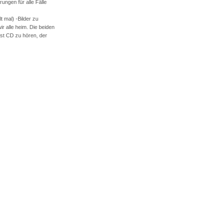
ungen für alle Fälle
t mal) -Bilder zu
r alle heim. Die beiden
ost CD zu hören, der