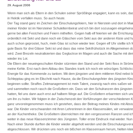
29. August 2006
Wenn man sich als Eltern in den Schulen seiner Sprößlinge engagiert, kann es sein, das
in Hektik verfallen muss. So auch heute.
Der Tag stand ganz im Zeichen der Einschulungsfeiern, hier in Nierstein und dort in Mai
meiner Kinder ist im Niersteiner Schulelternbeirat und ich bin dort sozusagen eingeheir
gerne bei allen Festchen und Feiern mithelfen. Gegen halb elf feierten wir die Errichtu
ordentlich mit Sekt und dann noch ein Gläschen vom Sekt aus der anderen Kiste und ha
auch schon geprostet, huch, mein Glas ist schon wieder leer. Gegen elf Uhr stellte ich f
gute Basis für drei Gläser Sekt ist und dass das reine Sektfrühstück im Allegemeinen 
wird. Zwei Brezeln neutralisierten das Gegluckse im Magen und auch die Sache mit d
wieder ins Lot.
Die Eltern der neueingeschulten Kinder stürmten den Stand und der Sekt floss in Ströme
meine Kehle. Erst nach dem Abbau des Standes trank ich noch ein wönzöges Schlöckc
Energie für das Kommende zu tanken. Mit dem jüngsten und dem mittleren Kind nebst b
Schlepptau ging es im Eilschritt nach Hause, da die Einschulungsfeier des jüngsten Ki
beginnen sollte. Straffes Zeitmanagement ist mein Talent, zwanzig nach eins saßen wi
und sammelten noch rasch die Großeltern ein. Dass wir den Schulranzen des jüngste
hatten, fiel uns dann auch erst auf halbem Wege auf. Die Großeltern erbarmten sich un
um ihn zu holen. Wir folgten in der Zwischenzeit den Vorführungen der verschiedenen K
ganz unvoreingenommen muss ich gestehen, dass der Beitrag meines Kindes mit Abst
war. Die Kinder verschwanden mit ihren Lehrerinnen in den Klassensälen, wir verwaist
an der Kuchentheke. Die Großeltern überreichten mir den vergessenen Ranzen und ich r
weiter in das neue Klassenzimmer des Jüngsten. Toller erste Eindruck mal wieder. Nun 
Nach einer Stunde durften die Kinder wieder abgeholt werden und die Einschulungsver
abgeschlossen. Wir drückten uns noch ein bißchen im Klassenraum herum, hielten kle