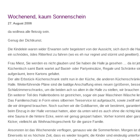
Wochenend, kaum Sonnenschein
27. August 2006
da wollnwa alle fleissig sein.
Genug der Dichtkunst.
Die Kindelein waren wider Erwarten sehr begeistert von der Aussicht, sich durch die Hall
ein schnödes, ödes Ritterfest zu fahren (wo es eh nur regnet und stürmt und gewittert).
Frau Miest, Sie werden es nicht glauben und Sie haben die Halle ja gesehen … da ist jetz
Küchentisch samt Bank wartet auf Bastel- oder Partyeinsätze, Regale und Schränke sin
aufgeräumt, leere Kartons gefaltet.
Der alte Erbstück-Küchenschrank steht nun in der Küche, die anderen Küchenschränke
Halle. Weiterführende Pläne sind die baldige Anschaffung eines neuen (größeren, besse
Schlafzimmerschranks, um die beiden ach so alten in die Halle zu stellen, wir brauche
Ein weiterer Teil des Hallenbodens ist gestrichen, sogar ein paar Maschinen Wäsche lie
Das Familienschatz in Form eines silbernen Teeservice ist aufgetaucht, sowie zwölf wi
die wir dringend brauchen. Noch suchen wir die Goldbarren, die wir bestimmt, garantier
beim Einzug in der Halle verstaut hatten, aber da unten wird es auch ohne die richtig kla
eine Sauna in die hintere Ecke, wenn wir genug gespart haben. Vorher kommt aber garan
Kicker, vielleicht als Weihnachtsgeschenk für die ganze Familie.
Ansonsten ist das Wochenende verflogen, genauso wie die Sommerferien. Morgen ist de
Einerseits ist es höchste Zeit, dass es wieder losgeht, die Kinder sind eindeutig unterfor