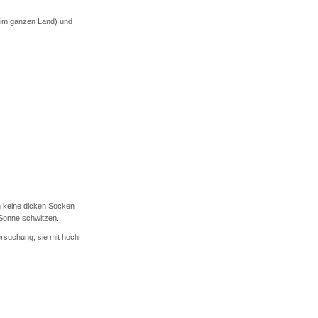
e im ganzen Land) und
ch keine dicken Socken
 Sonne schwitzen.
rsuchung, sie mit hoch