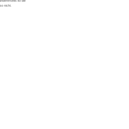
ndererseits ist die
so nicht.