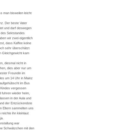
s man bisweilen leicht
nz. Der beste Vater
atet und darf deswegen
ng des Sektstandes
ben wir zwei eigentlich
est, dass Kaffee keine
doch sehr überschätzt
em Gleichgewicht kam
n, diesmal nicht in
hen, dies aber nur um
ester Freundin im
ndes um 14 Uhr in Mainz
r aufgehübscht im Bus
n Kindes vergessen
d fuhren wieder heim,
lassen in der Aula und
and der Entzückendste
en Eltern sammelten uns
eichte ihn kleinlaut
ja.
anstaltung war
ine Schwätzchen mit den