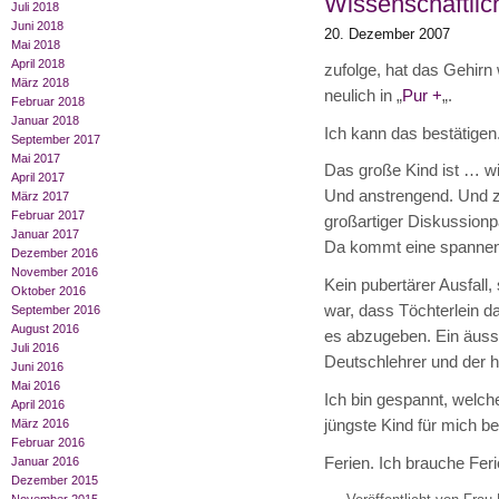
Wissenschaftli
Juli 2018
Juni 2018
20. Dezember 2007
Mai 2018
April 2018
zufolge, hat das Gehirn 
März 2018
neulich in „
Pur +
„.
Februar 2018
Januar 2018
Ich kann das bestätigen
September 2017
Mai 2017
Das große Kind ist … wi
April 2017
Und anstrengend. Und 
März 2017
Februar 2017
großartiger Diskussionpa
Januar 2017
Da kommt eine spannend
Dezember 2016
November 2016
Kein pubertärer Ausfall
Oktober 2016
war, dass Töchterlein da
September 2016
August 2016
es abzugeben. Ein äuss
Juli 2016
Deutschlehrer und der ha
Juni 2016
Mai 2016
Ich bin gespannt, welc
April 2016
jüngste Kind für mich ber
März 2016
Februar 2016
Ferien. Ich brauche Feri
Januar 2016
Dezember 2015