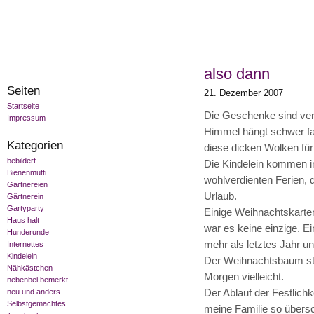
also dann
Seiten
21. Dezember 2007
Startseite
Die Geschenke sind verp
Impressum
Himmel hängt schwer fa
Kategorien
diese dicken Wolken fü
bebildert
Die Kindelein kommen i
Bienenmutti
wohlverdienten Ferien, 
Gärtnereien
Urlaub.
Gärtnerein
Gartyparty
Einige Weihnachtskarten
Haus halt
war es keine einzige. Ei
Hunderunde
mehr als letztes Jahr un
Internettes
Kindelein
Der Weihnachtsbaum ste
Nähkästchen
Morgen vielleicht.
nebenbei bemerkt
Der Ablauf der Festlichke
neu und anders
Selbstgemachtes
meine Familie so übersc