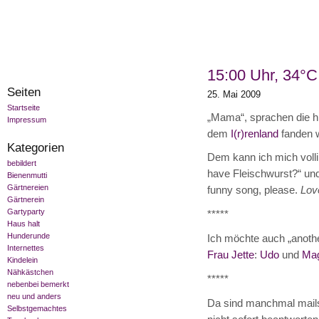
15:00 Uhr, 34°C
Seiten
25. Mai 2009
Startseite
„Mama“, sprachen die h
Impressum
dem
I(r)renland
fanden w
Kategorien
Dem kann ich mich volli
bebildert
have Fleischwurst?“ und 
Bienenmutti
Gärtnereien
funny song, please.
Lov
Gärtnerein
Gartyparty
*****
Haus halt
Hunderunde
Ich möchte auch „anothe
Internettes
Frau Jette
:
Udo
und
Mag
Kindelein
Nähkästchen
*****
nebenbei bemerkt
neu und anders
Da sind manchmal mails 
Selbstgemachtes