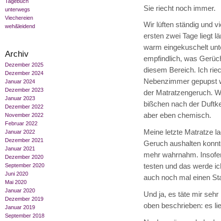
Tagebuch
Sie riecht noch immer.
unterwegs
Viechereien
Wir lüften ständig und 
weh&leidend
ersten zwei Tage liegt lä
warm eingekuschelt unte
Archiv
empfindlich, was Gerüch
Dezember 2025
diesem Bereich. Ich ri
Dezember 2024
Nebenzimmer gepupst wir
Januar 2024
Dezember 2023
der Matratzengeruch. Wo
Januar 2023
bißchen nach der Duftker
Dezember 2022
aber eben chemisch.
November 2022
Februar 2022
Meine letzte Matratze la
Januar 2022
Dezember 2021
Geruch aushalten konnte;
Januar 2021
mehr wahrnahm. Insofern
Dezember 2020
testen und das werde ic
September 2020
Juni 2020
auch noch mal einen Sta
Mai 2020
Januar 2020
Und ja, es täte mir sehr
Dezember 2019
oben beschrieben: es lie
Januar 2019
September 2018