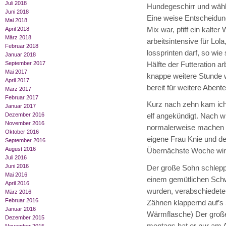
Juli 2018
Hundegeschirr und wählt
Juni 2018
Eine weise Entscheidun
Mai 2018
Mix war, pfiff ein kalte
April 2018
März 2018
arbeitsintensive für Lola
Februar 2018
lossprinten darf, so wie
Januar 2018
September 2017
Hälfte der Futteration a
Mai 2017
knappe weitere Stunde w
April 2017
bereit für weitere Abente
März 2017
Februar 2017
Kurz nach zehn kam ich
Januar 2017
Dezember 2016
elf angekündigt. Nach 
November 2016
normalerweise machen 
Oktober 2016
eigene Frau Knie und des
September 2016
August 2016
Übernächste Woche wird 
Juli 2016
Juni 2016
Der große Sohn schleppt
Mai 2016
einem gemütlichen Schw
April 2016
wurden, verabschiedete
März 2016
Februar 2016
Zähnen klappernd auf’s 
Januar 2016
Wärmflasche) Der große
Dezember 2015