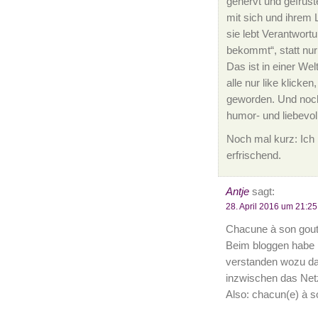
genervt und gefrust
mit sich und ihrem L
sie lebt Verantwor
bekommt“, statt nur
Das ist in einer We
alle nur like klick
geworden. Und noch
humor- und liebevol
Noch mal kurz: Ich l
erfrischend.
Antje
sagt:
28. April 2016 um 21:25
Chacune à son gout
Beim bloggen habe 
verstanden wozu das 
inzwischen das Net
Also: chacun(e) à s