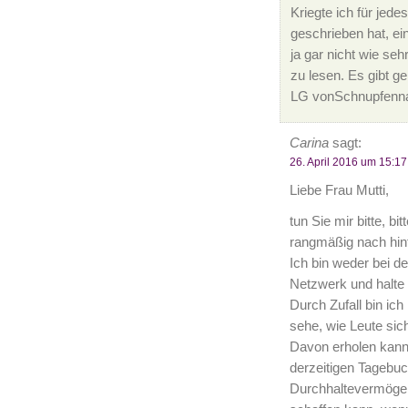
Kriegte ich für jede
geschrieben hat, ei
ja gar nicht wie seh
zu lesen. Es gibt ge
LG vonSchnupfenn
Carina
sagt:
26. April 2016 um 15:17
Liebe Frau Mutti,
tun Sie mir bitte, bi
rangmäßig nach hint
Ich bin weder bei 
Netzwerk und halte 
Durch Zufall bin ic
sehe, wie Leute sic
Davon erholen kann
derzeitigen Tagebuch
Durchhaltevermögen