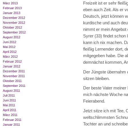
Freizeit ist er sehr flei
März 2013
Februar 2013
eben auch Zeit. Als er 
Januar 2013
Deutsch, jetzt können wi
Dezember 2012
kurdische und auch deuts
November 2012
Oktober 2012
nimmt er mein Angebot d
September 2012
Syrer (33) findet schon l
August 2012
kann ich nix machen. Das
Juni 2012
Mai 2012
fleißig Lernender dort,
April 2012
mitgegeben habe. Die a
März 2012
Februar 2012
demnächst kommen, Arbe
Januar 2012
Dezember 2011
Der Jüngste übernahm 
November 2011
sitzen bleiben.
Oktober 2011
September 2011
Der beste Vater meiner K
August 2011
mich nächste Woche nac
Juli 2011
Juni 2011
Feierabend.
Mai 2011
April 2011
Jetzt sitze ich mit Tee
März 2011
weltschlimmsten Schnup
Februar 2011
Tochter an und schreibe
Januar 2011