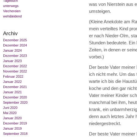
Tagebuch
was von Nierstein aus ei
unterwegs
umsteigen.
Viechereien
weh&leidend
(Kleine Anekdote am Ran
mein verteiltes Kind pro
Archiv
er nach Nieder-Olm, st
Dezember 2025
Stunden bedeutete. Ein
Dezember 2024
Zeiten, in denen er se
Januar 2024
Dezember 2023
vorbei.)
Januar 2023
Dezember 2022
Der beste Vater meiner K
November 2022
ich nicht mehr. Um das 
Februar 2022
warte ich bis die Haustü
Januar 2022
Dezember 2021
koche und den gar nicht
Januar 2021
Vater meiner Kinder schl
Dezember 2020
manchmal bei ihm, heute
September 2020
Juni 2020
krank, ein unbarmherzig
Mai 2020
denn auch letztes Jahr h
Januar 2020
niedergestreckt.
Dezember 2019
Januar 2019
Der beste Vater meiner K
September 2018