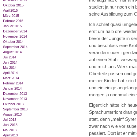
montags hat er nur am 
November 2015
Oktober 2015
studiert ja nur noch ei
April 2015
seine Ausbildung zum C
März 2015
Februar 2015
Ich schlief quasi umgeh
Januar 2015
erst um halb drei wiede
Dezember 2014
November 2014
bevor der Jüngste in se
Oktober 2014
und beschloss eine Kröt
September 2014
verändern oder irgendwi
August 2014
Juli 2014
auf einen Stuhl, weswe
Juni 2014
und mich ans Werk macht
Mai 2014
April 2014
Oberteile passen und ge
März 2014
meiner Kinder hat kein
Februar 2014
und ein einige angefange
Januar 2014
Dezember 2013
morgen ja nochmal einen
November 2013
Oktober 2013
Eigentlich hätte ich heu
September 2013
Sprachunterricht dran g
August 2013
statt, denn „mein“ Syr
Juli 2013
Juni 2013
zwar nach wie vor super 
Mai 2013
passiert. Dort ist er mi
April 2013