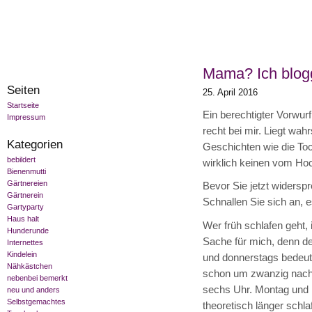
Mama? Ich blogge
Seiten
25. April 2016
Startseite
Ein berechtigter Vorwur
Impressum
recht bei mir. Liegt wah
Kategorien
Geschichten wie die Toch
bebildert
wirklich keinen vom Hoc
Bienenmutti
Gärtnereien
Bevor Sie jetzt widers
Gärtnerein
Schnallen Sie sich an, 
Gartyparty
Haus halt
Wer früh schlafen geht, 
Hunderunde
Sache für mich, denn d
Internettes
Kindelein
und donnerstags bedeute
Nähkästchen
schon um zwanzig nach fü
nebenbei bemerkt
sechs Uhr. Montag und 
neu und anders
Selbstgemachtes
theoretisch länger schla