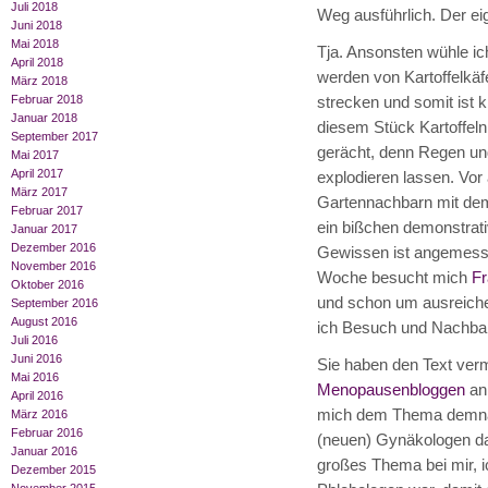
Juli 2018
Weg ausführlich. Der eig
Juni 2018
Mai 2018
Tja. Ansonsten wühle ic
April 2018
werden von Kartoffelkäfe
März 2018
Februar 2018
strecken und somit ist kl
Januar 2018
diesem Stück Kartoffeln
September 2017
gerächt, denn Regen un
Mai 2017
April 2017
explodieren lassen. Vor
März 2017
Gartennachbarn mit dem
Februar 2017
ein bißchen demonstrat
Januar 2017
Dezember 2016
Gewissen ist angemessen
November 2016
Woche besucht mich
Fr
Oktober 2016
und schon um ausreiche
September 2016
August 2016
ich Besuch und Nachbarn
Juli 2016
Juni 2016
Sie haben den Text vermu
Mai 2016
Menopausenbloggen
an 
April 2016
mich dem Thema demnäc
März 2016
Februar 2016
(neuen) Gynäkologen da
Januar 2016
großes Thema bei mir, ic
Dezember 2015