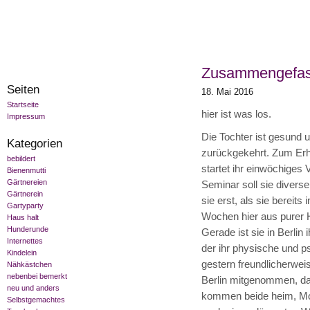
Zusammengefass
Seiten
18. Mai 2016
Startseite
hier ist was los.
Impressum
Die Tochter ist gesund u
Kategorien
zurückgekehrt. Zum Erho
bebildert
startet ihr einwöchiges 
Bienenmutti
Gärtnereien
Seminar soll sie divers
Gärtnerein
sie erst, als sie bereit
Gartyparty
Wochen hier aus purer 
Haus halt
Hunderunde
Gerade ist sie in Berlin
Internettes
der ihr physische und p
Kindelein
gestern freundlicherwei
Nähkästchen
nebenbei bemerkt
Berlin mitgenommen, dam
neu und anders
kommen beide heim, Mo
Selbstgemachtes