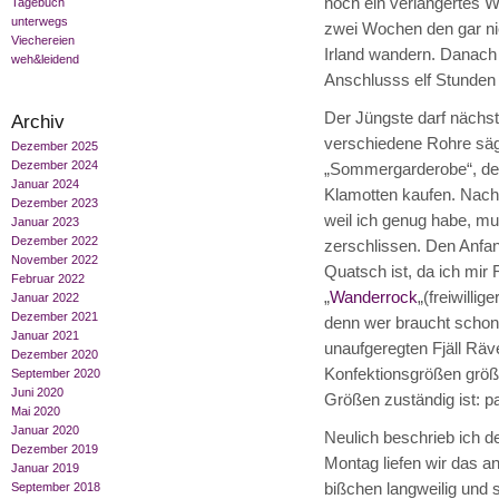
noch ein verlängertes 
Tagebuch
unterwegs
zwei Wochen den gar ni
Viechereien
Irland wandern. Danach
weh&leidend
Anschlusss elf Stunden 
Der Jüngste darf nächst
Archiv
verschiedene Rohre sägt
Dezember 2025
Dezember 2024
„Sommergarderobe“, den
Januar 2024
Klamotten kaufen. Nachd
Dezember 2023
weil ich genug habe, mus
Januar 2023
Dezember 2022
zerschlissen. Den Anfa
November 2022
Quatsch ist, da ich mir
Februar 2022
„
Wanderrock
„(freiwilli
Januar 2022
Dezember 2021
denn wer braucht schon
Januar 2021
unaufgeregten Fjäll Rä
Dezember 2020
Konfektionsgrößen größe
September 2020
Juni 2020
Größen zuständig ist: p
Mai 2020
Januar 2020
Neulich beschrieb ich 
Dezember 2019
Montag liefen wir das a
Januar 2019
bißchen langweilig und s
September 2018