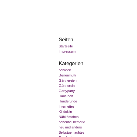
Seiten
Startseite
Impressum
Kategorien
bebildert
Bienenmutti
Gärtnereien
Gärtnerein
Gartyparty
Haus halt
Hunderunde
Internettes
Kindelein
Nähkästchen
nebenbei bemerkt
neu und anders
Selbstgemachtes