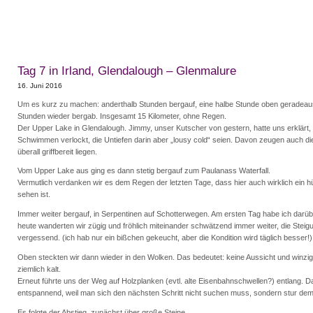
Tag 7 in Irland, Glendalough – Glenmalure
16. Juni 2016
Um es kurz zu machen: anderthalb Stunden bergauf, eine halbe Stunde oben geradeau
Stunden wieder bergab. Insgesamt 15 Kilometer, ohne Regen.
Der Upper Lake in Glendalough. Jimmy, unser Kutscher von gestern, hatte uns erklärt
Schwimmen verlockt, die Untiefen darin aber „lousy cold“ seien. Davon zeugen auch die
überall griffbereit liegen.
Vom Upper Lake aus ging es dann stetig bergauf zum Paulanass Waterfall.
Vermutlich verdanken wir es dem Regen der letzten Tage, dass hier auch wirklich ein 
sehen ist.
Immer weiter bergauf, in Serpentinen auf Schotterwegen. Am ersten Tag habe ich darübe
heute wanderten wir zügig und fröhlich miteinander schwätzend immer weiter, die Steig
vergessend. (ich hab nur ein bißchen gekeucht, aber die Kondition wird täglich besser!)
Oben steckten wir dann wieder in den Wolken. Das bedeutet: keine Aussicht und winzi
ziemlich kalt.
Erneut führte uns der Weg auf Holzplanken (evtl. alte Eisenbahnschwellen?) entlang. Das
entspannend, weil man sich den nächsten Schritt nicht suchen muss, sondern stur de
Es folgte der Abstieg, zunächst über große Steine.