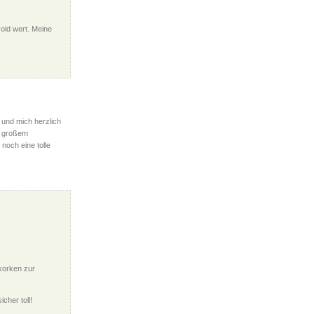
old wert. Meine
n und mich herzlich
t großem
noch eine tolle
tkorken zur
cher toll!