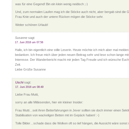
was für eine Gegend! Bin ein klein wenig neidisch ;-)
Und, zum normalen Laufen mag ich die Stöcke auch nicht, aber bergab sind die G
Frau Knie und auch der untere Rücken mögen die Stöcke sehr.
Weiter schönen Urlaub!
Susanne
sagt:
17. Juni 2016 um 07:56
Hallo, ich bin eigentlich eine stille Leserin. Heute möchte ich mich aber mal melde
bedanken. Ich freue mich über jeden neuen Beitrag sehr und lese schon lange mi
Interesse. Der Wanderbericht macht mir jeden Tag Freude und ich wünsche Euch 
Zeit.
Liebe Grüße Susanne
Uschi
sagt:
17. Juni 2016 um 08:49
Liebe Frau Mutti,
sorry an alle Mitlesenden, hier ein kleiner Insider:
Frau Mutti…seit ihren Betterfahrungen in Jever sollten sie doch immer einen Sek
Stabilisation von wackeligen Betten mit im Gepäck haben! :-)
Tolle Bilder…schade dass die Wolken oft so tief hängen, die Aussicht wäre sonst si