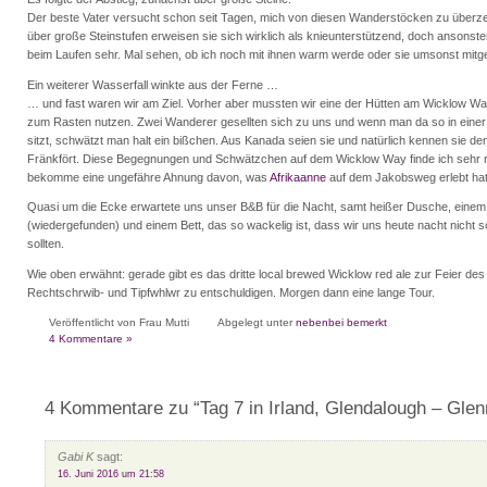
Der beste Vater versucht schon seit Tagen, mich von diesen Wanderstöcken zu überze
über große Steinstufen erweisen sie sich wirklich als knieunterstützend, doch ansonste
beim Laufen sehr. Mal sehen, ob ich noch mit ihnen warm werde oder sie umsonst mitg
Ein weiterer Wasserfall winkte aus der Ferne …
… und fast waren wir am Ziel. Vorher aber mussten wir eine der Hütten am Wicklow Way
zum Rasten nutzen. Zwei Wanderer gesellten sich zu uns und wenn man da so in einer
sitzt, schwätzt man halt ein bißchen. Aus Kanada seien sie und natürlich kennen sie de
Fränkfört. Diese Begegnungen und Schwätzchen auf dem Wicklow Way finde ich sehr r
bekomme eine ungefähre Ahnung davon, was
Afrikaanne
auf dem Jakobsweg erlebt hat
Quasi um die Ecke erwartete uns unser B&B für die Nacht, samt heißer Dusche, einem 
(wiedergefunden) und einem Bett, das so wackelig ist, dass wir uns heute nacht nicht
sollten.
Wie oben erwähnt: gerade gibt es das dritte local brewed Wicklow red ale zur Feier des „
Rechtschrwib- und Tipfwhlwr zu entschuldigen. Morgen dann eine lange Tour.
Veröffentlicht von Frau Mutti
Abgelegt unter
nebenbei bemerkt
4 Kommentare »
4 Kommentare zu “Tag 7 in Irland, Glendalough – Gle
Gabi K
sagt:
16. Juni 2016 um 21:58