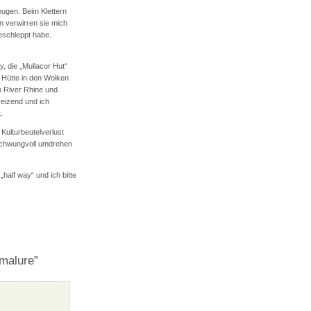
ugen. Beim Klettern
n verwirren sie mich
eschleppt habe.
, die „Mullacor Hut“
 Hütte in den Wolken
n River Rhine und
eizend und ich
.
Kulturbeutelverlust
 schwungvoll umdrehen
half way“ und ich bitte
nmalure”