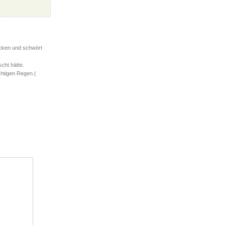
öcken und schwört
cht hätte.
chtigen Regen.(