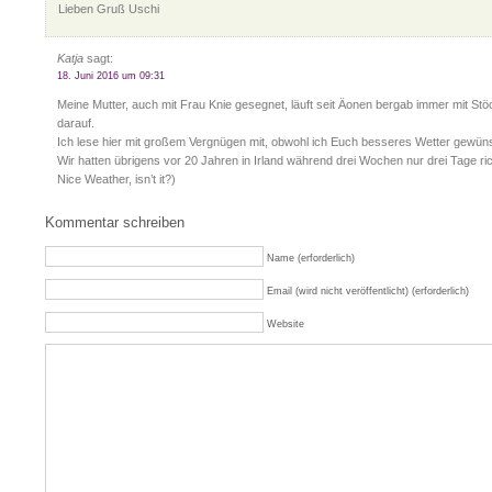
Lieben Gruß Uschi
Katja
sagt:
18. Juni 2016 um 09:31
Meine Mutter, auch mit Frau Knie gesegnet, läuft seit Äonen bergab immer mit St
darauf.
Ich lese hier mit großem Vergnügen mit, obwohl ich Euch besseres Wetter gewüns
Wir hatten übrigens vor 20 Jahren in Irland während drei Wochen nur drei Tage ri
Nice Weather, isn’t it?)
Kommentar schreiben
Name (erforderlich)
Email (wird nicht veröffentlicht) (erforderlich)
Website