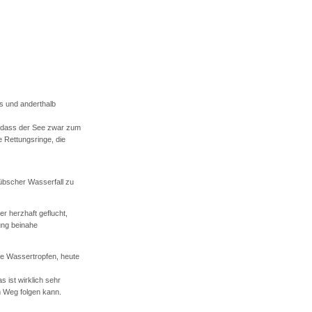
s und anderthalb
, dass der See zwar zum
 Rettungsringe, die
hübscher Wasserfall zu
r herzhaft geflucht,
ung beinahe
ge Wassertropfen, heute
 ist wirklich sehr
m Weg folgen kann.