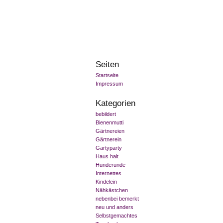
Seiten
Startseite
Impressum
Kategorien
bebildert
Bienenmutti
Gärtnereien
Gärtnerein
Gartyparty
Haus halt
Hunderunde
Internettes
Kindelein
Nähkästchen
nebenbei bemerkt
neu und anders
Selbstgemachtes