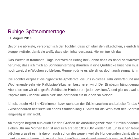
Ruhige Spätsommertage
31. August 2016
Bevor sie abreiste, versprach ich der Tochter, dass ich über den alltäglichen, ziemlich 
bloggen würde, damit sie weiß, dass sie nichts verpasst. Hiermit tue ich das.
Das Wetter ist traumhaft! Tagsüber wird es richtig heiß, ohne dass es dabei schwül wir
herunter, dass ich mich ab Sonnenuntergang draußen in eine Quiltdecke kuscheln mus
noch zwei, drei Wochen so bleiben. Regnen dürfte es allerdings doch auch einmal, ich 
Die Tochter verpasst die gigantische Apfelernte, die uns in dieses Jahr erwartet und u
Wochenende sehr viel Fallobstapfelkuchen bescheren wird. Der Birnbaum hängt genaus
Abend ernten wir eine große Schüsseln Himbeeren, jeden zweiten Abend gibt es zwei, dr
Paprika und Zucchini. Auch hier: das darf noch ein bißchen so bleiben!
Ich sitze sehr viel im Nähzimmer, bzw. stehe an der Stickmaschine und arbeite für das
Zwischendurch bestickte ich sechs Stunden lang T-Shirts für die Werkstatt des Schreine
langweilig ist mir nicht.
Ab morgen beginnt nun auch für den Großen die Ausbildungszeit, was für mich bedeute
sieben Uhr am Morgen leer ist und sich erst ab 18:00 Uhr wieder füllt. Ein bißchen freue
bißchen gruselt es mir davor, auch schon deswegen, weil die Hunderunden damit alle a
wenigen Ausnahmen. Ich werde also demnächst total muskelgestählt sein, weil ich kilo