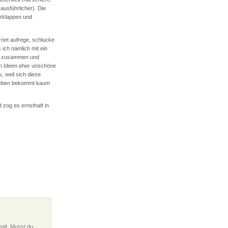
ausführlicher). Die
rzklappen und
rnet aufrege, schlucke
 ich nämlich mit ein
ne, zusammen und
ten Ideen eher unschöne
 weil sich diese
 Leben bekommt kaum
zog es ernsthaft in
.
alt. Musst du