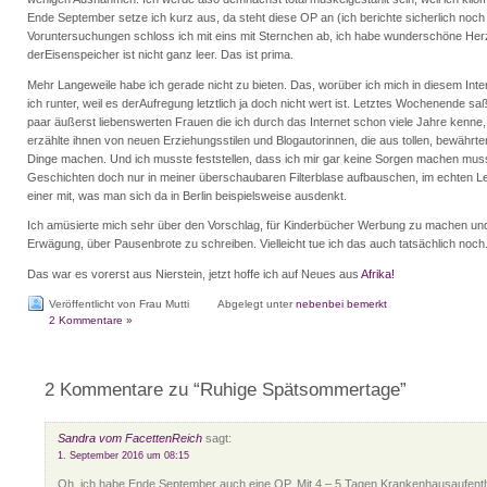
Ende September setze ich kurz aus, da steht diese OP an (ich berichte sicherlich noch 
Voruntersuchungen schloss ich mit eins mit Sternchen ab, ich habe wunderschöne He
derEisenspeicher ist nicht ganz leer. Das ist prima.
Mehr Langeweile habe ich gerade nicht zu bieten. Das, worüber ich mich in diesem Inte
ich runter, weil es derAufregung letztlich ja doch nicht wert ist. Letztes Wochenende saß
paar äußerst liebenswerten Frauen die ich durch das Internet schon viele Jahre ken
erzählte ihnen von neuen Erziehungsstilen und Blogautorinnen, die aus tollen, bewähr
Dinge machen. Und ich musste feststellen, dass ich mir gar keine Sorgen machen muss,
Geschichten doch nur in meiner überschaubaren Filterblase aufbauschen, im echten
einer mit, was man sich da in Berlin beispielsweise ausdenkt.
Ich amüsierte mich sehr über den Vorschlag, für Kinderbücher Werbung zu machen und 
Erwägung, über Pausenbrote zu schreiben. Vielleicht tue ich das auch tatsächlich noch
Das war es vorerst aus Nierstein, jetzt hoffe ich auf Neues aus
Afrika!
Veröffentlicht von Frau Mutti
Abgelegt unter
nebenbei bemerkt
2 Kommentare »
2 Kommentare zu “Ruhige Spätsommertage”
Sandra vom FacettenReich
sagt:
1. September 2016 um 08:15
Oh, ich habe Ende September auch eine OP. Mit 4 – 5 Tagen Krankenhausaufenth