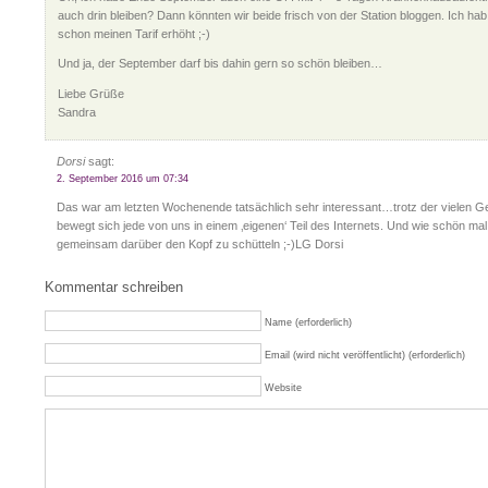
auch drin bleiben? Dann könnten wir beide frisch von der Station bloggen. Ich hab
schon meinen Tarif erhöht ;-)
Und ja, der September darf bis dahin gern so schön bleiben…
Liebe Grüße
Sandra
Dorsi
sagt:
2. September 2016 um 07:34
Das war am letzten Wochenende tatsächlich sehr interessant…trotz der vielen 
bewegt sich jede von uns in einem ‚eigenen‘ Teil des Internets. Und wie schön mal
gemeinsam darüber den Kopf zu schütteln ;-)LG Dorsi
Kommentar schreiben
Name (erforderlich)
Email (wird nicht veröffentlicht) (erforderlich)
Website