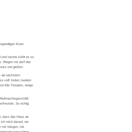
langweiligen Kram
d und nachts kühlt es so
s. Wegen mir darf das
muss viel gießen.
ns ab nächstem
o voll! Jeden zweiten
ei Kilo Tomaten, einige
 Weihnachtsgeschäft.
rfreunds. So richtig
t, dass das Haus ab
 ich mich darauf, ein
n mir hängen, mit
meterweit marschiere.