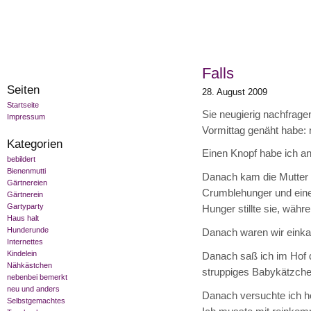
Falls
Seiten
28. August 2009
Startseite
Sie neugierig nachfrage
Impressum
Vormittag genäht habe: 
Kategorien
Einen Knopf habe ich a
bebildert
Bienenmutti
Danach kam die Mutter d
Gärtnereien
Crumblehunger und einem
Gärtnerein
Gartyparty
Hunger stillte sie, wä
Haus halt
Hunderunde
Danach waren wir einka
Internettes
Kindelein
Danach saß ich im Hof d
Nähkästchen
struppiges Babykätzche
nebenbei bemerkt
neu und anders
Danach versuchte ich h
Selbstgemachtes