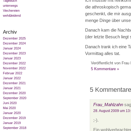
Ich musste mit reinkomm
Tagebuch
unterwegs
die athroskopisch gema
Viechereien
geschenkt, die mir ausg
weh&leidend
menge Dinge über unsere 
Danach kam die Nachbari
Archiv
(der letzte Besuch lieg
Dezember 2025
Dezember 2024
Danach trank ich eine T
Januar 2024
Vormittag alles tat.
Dezember 2023
Januar 2023
Veröffentlicht von Frau 
Dezember 2022
November 2022
5 Kommentare »
Februar 2022
Januar 2022
Dezember 2021
5 Kommentare 
Januar 2021
Dezember 2020
September 2020
Juni 2020
Frau_Mahlzahn
sag
Mai 2020
28. August 2009 um 13
Januar 2020
Dezember 2019
;-).
Januar 2019
September 2018
Ein wohlverbrachter