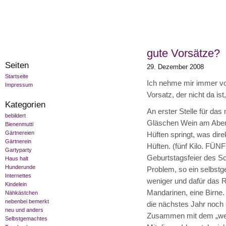
gute Vorsätze?
Seiten
29. Dezember 2008
Startseite
Ich nehme mir immer vo
Impressum
Vorsatz, der nicht da is
Kategorien
An erster Stelle für das
bebildert
Gläschen Wein am Abend 
Bienenmutti
Gärtnereien
Hüften springt, was dir
Gärtnerein
Hüften. (fünf Kilo. FÜNF
Gartyparty
Geburtstagsfeier des Sc
Haus halt
Hunderunde
Problem, so ein selbstg
Internettes
weniger und dafür das R
Kindelein
Mandarinen, eine Birne. 
Nähkästchen
nebenbei bemerkt
die nächstes Jahr noch
neu und anders
Zusammen mit dem „wenig
Selbstgemachtes