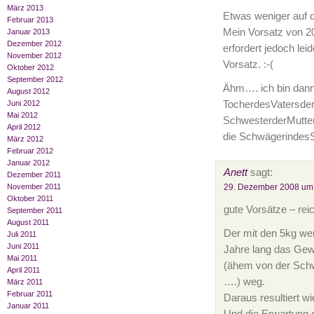
März 2013
Etwas weniger auf d
Februar 2013
Mein Vorsatz von 20
Januar 2013
Dezember 2012
erfordert jedoch le
November 2012
Vorsatz. :-(
Oktober 2012
September 2012
Ähm…. ich bin dann
August 2012
TocherdesVatersder
Juni 2012
Mai 2012
SchwesterderMutter
April 2012
die SchwägerindesSc
März 2012
Februar 2012
Januar 2012
Anett
sagt:
Dezember 2011
29. Dezember 2008 um
November 2011
Oktober 2011
gute Vorsätze – rei
September 2011
August 2011
Der mit den 5kg wen
Juli 2011
Juni 2011
Jahre lang das Gew
Mai 2011
(ähem von der Sch
April 2011
….) weg.
März 2011
Februar 2011
Daraus resultiert w
Januar 2011
Und die Erwartung d