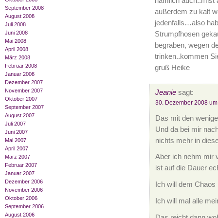
nämlich auch..mist 
September 2008
außerdem zu kalt we
August 2008
jedenfalls…also ha
Juli 2008
Juni 2008
Strumpfhosen gekauf
Mai 2008
begraben, wegen der
April 2008
trinken..kommen Sie
März 2008
Februar 2008
gruß Heike
Januar 2008
Dezember 2007
November 2007
Jeanie
sagt:
Oktober 2007
30. Dezember 2008 um
September 2007
August 2007
Das mit den weniger
Juli 2007
Und da bei mir nach
Juni 2007
nichts mehr in die
Mai 2007
April 2007
Aber ich nehm mir vo
März 2007
Februar 2007
ist auf die Dauer ec
Januar 2007
Dezember 2006
Ich will dem Chaos
November 2006
Oktober 2006
Ich will mal alle m
September 2006
August 2006
Das reicht dann wohl