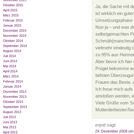
November 2015
Oktober 2015
Ja, die Sache mit d
April 2015
ist wirklich ein gut
März 2015
Umsetzungsphase be
Februar 2015
Januar 2015
Nun ja – und was de
Dezember 2014
selbstgemachten Pro
November 2014
Schmäh(manchmal tut
Oktober 2014
September 2014
vielmehr eindeutig 
August 2014
zu 95% aus Hormone
Juli 2014
Juni 2014
Aber bevor ich hier
Mai 2014
Prügel bekomme we
April 2014
tiefsten Überzeugun
März 2014
Februar 2014
Frauen das Beste, w
Januar 2014
Ich freue mich aufs
Dezember 2013
anstoßen werden, w
November 2013
Oktober 2013
Viele Grüße vom Sc
September 2013
MutterderbestenToch
August 2013
Juli 2013
Juni 2013
enjott
sagt:
Mai 2013
29. Dezember 2008 um
April 2013