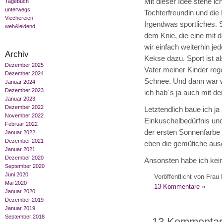
Mit dieser Idee stehe ich
Tagebuch
unterwegs
Tochterfreundin und die 
Viechereien
Irgendwas sportliches. S
weh&leidend
dem Knie, die eine mit d
wir einfach weiterhin j
Archiv
Kekse dazu. Sport ist a
Dezember 2025
Vater meiner Kinder reg
Dezember 2024
Schnee. Und dann war wa
Januar 2024
Dezember 2023
ich hab´s ja auch mit d
Januar 2023
Dezember 2022
Letztendlich baue ich ja
November 2022
Einkuschelbedürfnis und
Februar 2022
der ersten Sonnenfarbe 
Januar 2022
Dezember 2021
eben die gemütiche ausg
Januar 2021
Dezember 2020
Ansonsten habe ich kei
September 2020
Juni 2020
Veröffentlicht von Frau 
Mai 2020
13 Kommentare »
Januar 2020
Dezember 2019
Januar 2019
September 2018
13 Kommentare