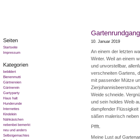
Gartenrundgang
Seiten
10. Januar 2019
Startseite
An einem der letzten wa
Impressum
Winter. Weil an einem w
Kategorien
und unvorstellbar, allen
bebildert
verschneiten Gartens, du
Bienenmutti
mit passender Mütze un
Gärtnereien
Zierjohannisbeerstrauc
Gärtnerein
Gartyparty
Weide schneide. Vergnüg
Haus halt
und sein holdes Weib au
Hunderunde
dampfender Flüssigkeit
Internettes
Kindelein
säßen malerisch neben u
Nähkästchen
nebenbei bemerkt
Pffft.
neu und anders
Selbstgemachtes
Meine Lust auf Gartenar