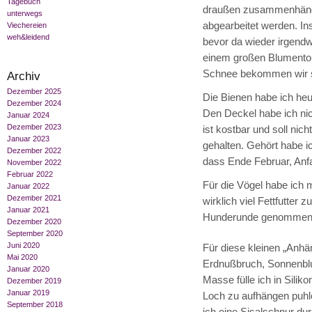
Tagebuch
draußen zusammenhängt
unterwegs
abgearbeitet werden. I
Viechereien
weh&leidend
bevor da wieder irgend
einem großen Blumentop
Schnee bekommen wir s
Archiv
Dezember 2025
Die Bienen habe ich heu
Dezember 2024
Den Deckel habe ich ni
Januar 2024
Dezember 2023
ist kostbar und soll ni
Januar 2023
gehalten. Gehört habe ich
Dezember 2022
dass Ende Februar, Anf
November 2022
Februar 2022
Für die Vögel habe ich m
Januar 2022
Dezember 2021
wirklich viel Fettfutter 
Januar 2021
Hunderunde genommen u
Dezember 2020
September 2020
Juni 2020
Für diese kleinen „Anh
Mai 2020
Erdnußbruch, Sonnenblu
Januar 2020
Masse fülle ich in Sili
Dezember 2019
Januar 2019
Loch zu aufhängen puhle
September 2018