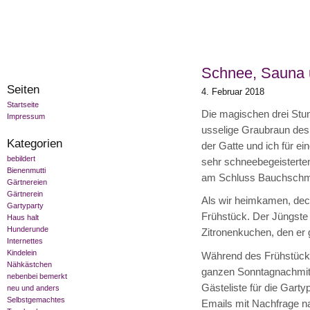
Schnee, Sauna 
Seiten
4. Februar 2018
Startseite
Die magischen drei Stu
Impressum
usselige Graubraun des 
Kategorien
der Gatte und ich für e
bebildert
sehr schneebegeisterte
Bienenmutti
am Schluss Bauchschmer
Gärtnereien
Gärtnerein
Als wir heimkamen, deck
Gartyparty
Frühstück. Der Jüngste 
Haus halt
Hunderunde
Zitronenkuchen, den er 
Internettes
Kindelein
Während des Frühstücks 
Nähkästchen
ganzen Sonntagnachmitta
nebenbei bemerkt
Gästeliste für die Gart
neu und anders
Selbstgemachtes
Emails mit Nachfrage na