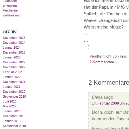
Habe ich meine Tasche
Tagebuch
unterwegs
Hat der Papa mir MfG v
Viechereien
Soll ich alle Törtchen 
weh&leidend
Wieviel Orangensaft da
Wo ist meine Mütze?
Archiv
…
Dezember 2025
…
Dezember 2024
…)
Januar 2024
Dezember 2023
Veröffentlicht von Frau 
Januar 2023
2 Kommentare »
Dezember 2022
November 2022
Februar 2022
Januar 2022
2 Kommentare 
Dezember 2021
Januar 2021
Dezember 2020
September 2020
Elena
sagt:
Juni 2020
14. Februar 2008 um 2
Mai 2020
Januar 2020
Doch, doch, auf Öst
Dezember 2019
kommenden Tage soll
Januar 2019
September 2018
Einen schönen Aufe