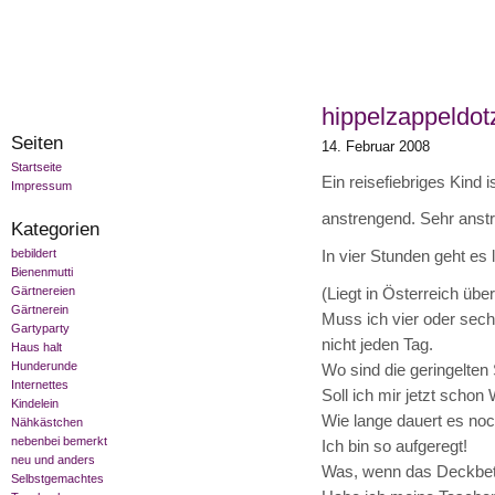
hippelzappeldot
Seiten
14. Februar 2008
Startseite
Ein reisefiebriges Kind 
Impressum
anstrengend. Sehr anst
Kategorien
bebildert
In vier Stunden geht es 
Bienenmutti
Gärtnereien
(Liegt in Österreich übe
Gärtnerein
Muss ich vier oder sec
Gartyparty
nicht jeden Tag.
Haus halt
Hunderunde
Wo sind die geringelten
Internettes
Soll ich mir jetzt schon
Kindelein
Wie lange dauert es no
Nähkästchen
nebenbei bemerkt
Ich bin so aufgeregt!
neu und anders
Was, wenn das Deckbett
Selbstgemachtes