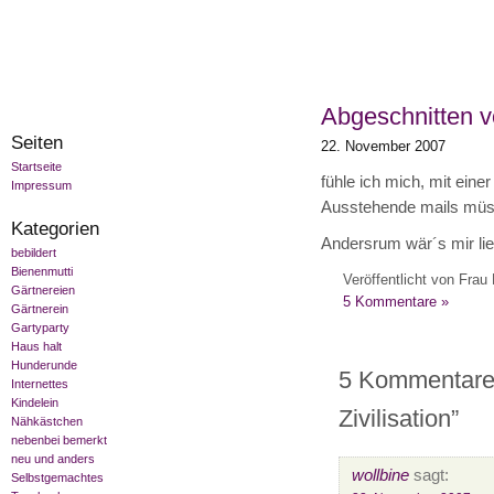
Abgeschnitten vo
Seiten
22. November 2007
Startseite
fühle ich mich, mit einer
Impressum
Ausstehende mails müsse
Kategorien
Andersrum wär´s mir lie
bebildert
Bienenmutti
Veröffentlicht von Frau 
Gärtnereien
5 Kommentare »
Gärtnerein
Gartyparty
Haus halt
Hunderunde
5 Kommentare 
Internettes
Kindelein
Zivilisation”
Nähkästchen
nebenbei bemerkt
neu und anders
wollbine
sagt:
Selbstgemachtes