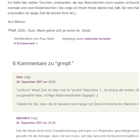
Ich hätte hier sieben Taschen, entstanden, als das Maschinchen noch sauber schnurrte
normale und zwei Kindertaschen. Die zeige ich Ihnen heute abend mal, falls Sie eine h
(vermutlich für lange Zeit die letzten ihrer Art.)
Ach Menno.
*Pfaff, 3100,- Euro. Mann gönnt sich ja sonst nix. Seufz.
Veröffentlicht von Frau Mutti
Abgelegt unter
nebenbei bemerkt
6 Kommentare »
6 Kommentare zu “grmpf.”
Ines
sagt:
28. September 2007 um 12:51
*schluck* Weia! Das ist aber mal ne *große* Maschine :) , da sind ja die beiden, di
ausgewählt habe, richtige Waisenkinderlein dagegen ;)
Toitoitoi für Sie, dass die b)-Variante noch lange tut! Denn ich kenne Ihr Dilemma
dasmiest
sagt:
28. September 2007 um 13:18
Hat die Neue nicht noch Gewährleistung und kann zur Reperatur geschleppt werden
gerade mit der Ansage, dass sie tun muss, um das bessere Konkurrenzmodell zu