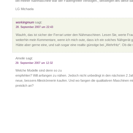
bei meiner Nähmaschine war der Fadengreifer verbogen., deswegen lies diese da
LG Michaela
workingmum
sagt:
28. September 2007 um 22:43
Wauhh, das ist sicher der Ferrari unter den Nähmaschinen. Lesen Sie, werte Fra
weiterhin mein Kommentare, wenn ich mich oute, dass ich ein solches Nähgerät g
Hätte aber gerne eine, und sah sogar eine realtiv günstige bei „Wehrfritz“. Ob di
Amelie
sagt:
29. September 2007 um 12:32
Welche Modelle sind denn so zu
empfehlen? Will anfangen zu nähen. Jedoch nicht unbedingt in den nächsten 2 Ja
neue, bessere Alleskönnerin kaufen. Und wo fangen die qualitativen Maschinen mit
preislich an?