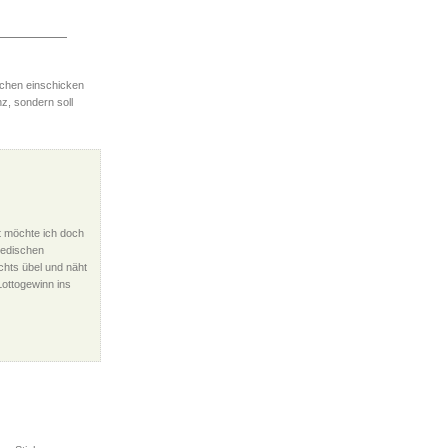
lchen einschicken
nz, sondern soll
t möchte ich doch
wedischen
chts übel und näht
 Lottogewinn ins