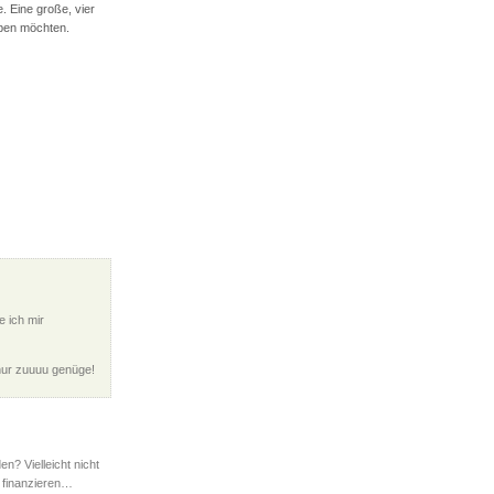
. Eine große, vier
aben möchten.
e ich mir
 nur zuuuu genüge!
? Vielleicht nicht
 finanzieren…