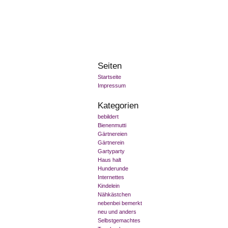
Seiten
Startseite
Impressum
Kategorien
bebildert
Bienenmutti
Gärtnereien
Gärtnerein
Gartyparty
Haus halt
Hunderunde
Internettes
Kindelein
Nähkästchen
nebenbei bemerkt
neu und anders
Selbstgemachtes