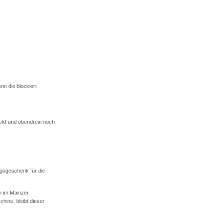
nn die blockiert
uckt und obendrein noch
agsgeschenk für die
h im Mainzer
ine, bleibt dieser