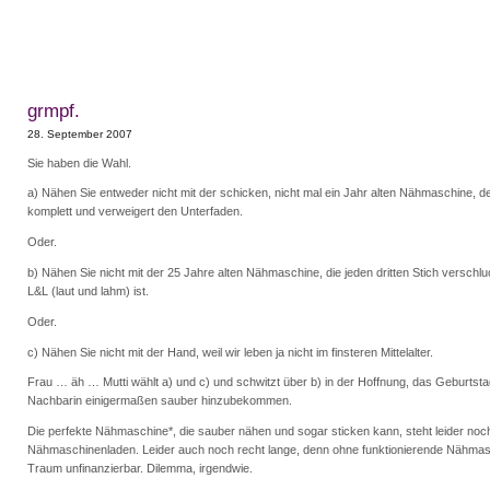
grmpf.
28. September 2007
Sie haben die Wahl.
a) Nähen Sie entweder nicht mit der schicken, nicht mal ein Jahr alten Nähmaschine, de
komplett und verweigert den Unterfaden.
Oder.
b) Nähen Sie nicht mit der 25 Jahre alten Nähmaschine, die jeden dritten Stich verschl
L&L (laut und lahm) ist.
Oder.
c) Nähen Sie nicht mit der Hand, weil wir leben ja nicht im finsteren Mittelalter.
Frau … äh … Mutti wählt a) und c) und schwitzt über b) in der Hoffnung, das Geburtst
Nachbarin einigermaßen sauber hinzubekommen.
Die perfekte Nähmaschine*, die sauber nähen und sogar sticken kann, steht leider noc
Nähmaschinenladen. Leider auch noch recht lange, denn ohne funktionierende Nähmasch
Traum unfinanzierbar. Dilemma, irgendwie.