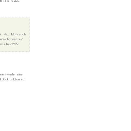
nn Stiche aus.
u ..äh… Mutti auch
arnicht besitze?
e was taugt???
hren wieder eine
 Stickfunktion so