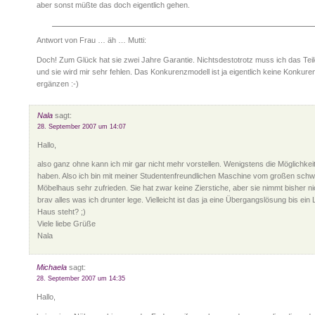
aber sonst müßte das doch eigentlich gehen.
Antwort von Frau … äh … Mutti:
Doch! Zum Glück hat sie zwei Jahre Garantie. Nichtsdestotrotz muss ich das Tei
und sie wird mir sehr fehlen. Das Konkurenzmodell ist ja eigentlich keine Konkure
ergänzen :-)
Nala
sagt:
28. September 2007 um 14:07
Hallo,
also ganz ohne kann ich mir gar nicht mehr vorstellen. Wenigstens die Möglichkei
haben. Also ich bin mit meiner Studentenfreundlichen Maschine vom großen sch
Möbelhaus sehr zufrieden. Sie hat zwar keine Zierstiche, aber sie nimmt bisher ni
brav alles was ich drunter lege. Vielleicht ist das ja eine Übergangslösung bis ein
Haus steht? ;)
Viele liebe Grüße
Nala
Michaela
sagt:
28. September 2007 um 14:35
Hallo,