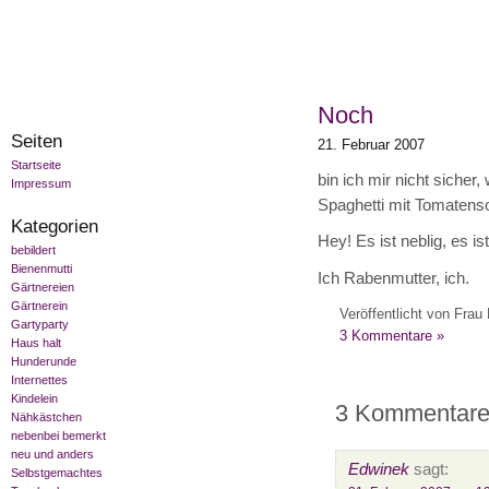
Noch
Seiten
21. Februar 2007
Startseite
bin ich mir nicht sicher
Impressum
Spaghetti mit Tomatenso
Kategorien
Hey! Es ist neblig, es 
bebildert
Bienenmutti
Ich Rabenmutter, ich.
Gärtnereien
Gärtnerein
Veröffentlicht von Frau 
Gartyparty
3 Kommentare »
Haus halt
Hunderunde
Internettes
Kindelein
3 Kommentare
Nähkästchen
nebenbei bemerkt
neu und anders
Edwinek
sagt:
Selbstgemachtes