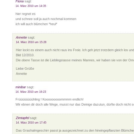
Fiona
sagt:
14. März 2010 um 14:35
hier regnet es
und schnee soll ja auch nochmal kommen
ich will auch blümchen *heul*
Annette
sagt:
14. März 2010 um 15:28
Hier lockt es einem auch nicht raus ins Freie. Ich geh jetzt trotzdem gleich los 
Bild 12/2010.
Die obere Tasse ist die Lieblingstasse meines Mannes, wir haben sie von der Om
Liebe Grüße
Annette
minibar
sagt:
14. März 2010 um 16:23
Früüüüüüüühling ! Kooooooooommmm endlich!
Wir ebnen dir doch alle Wege, musst nur das Deinige dazutun, dürfte doch nicht so
Zimtapfel
sagt:
14. März 2010 um 17:45
Das Grashalmgeschirr passt ja ausgezeichnet zu den hineingepflanzten Blümche