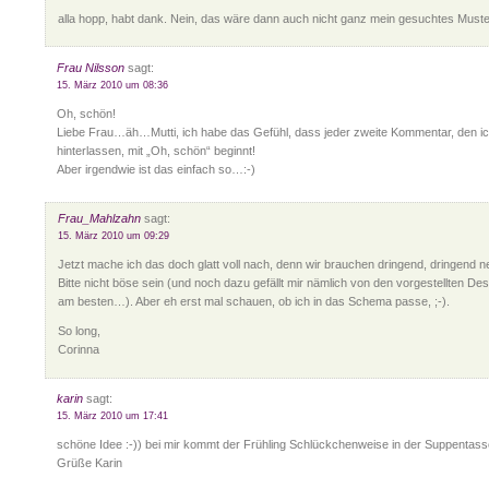
alla hopp, habt dank. Nein, das wäre dann auch nicht ganz mein gesuchtes Must
Frau Nilsson
sagt:
15. März 2010 um 08:36
Oh, schön!
Liebe Frau…äh…Mutti, ich habe das Gefühl, dass jeder zweite Kommentar, den ic
hinterlassen, mit „Oh, schön“ beginnt!
Aber irgendwie ist das einfach so…:-)
Frau_Mahlzahn
sagt:
15. März 2010 um 09:29
Jetzt mache ich das doch glatt voll nach, denn wir brauchen dringend, dringend n
Bitte nicht böse sein (und noch dazu gefällt mir nämlich von den vorgestellten De
am besten…). Aber eh erst mal schauen, ob ich in das Schema passe, ;-).
So long,
Corinna
karin
sagt:
15. März 2010 um 17:41
schöne Idee :-)) bei mir kommt der Frühling Schlückchenweise in der Suppentasse 
Grüße Karin