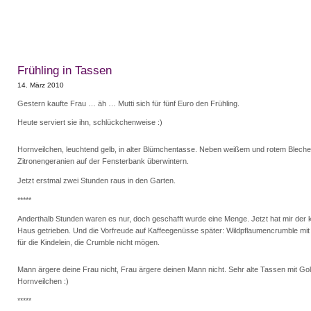
Frühling in Tassen
14. März 2010
Gestern kaufte Frau … äh … Mutti sich für fünf Euro den Frühling.
Heute serviert sie ihn, schlückchenweise :)
Hornveilchen, leuchtend gelb, in alter Blümchentasse. Neben weißem und rotem Blechei
Zitronengeranien auf der Fensterbank überwintern.
Jetzt erstmal zwei Stunden raus in den Garten.
*****
Anderthalb Stunden waren es nur, doch geschafft wurde eine Menge. Jetzt hat mir der 
Haus getrieben. Und die Vorfreude auf Kaffeegenüsse später: Wildpflaumencrumble mit 
für die Kindelein, die Crumble nicht mögen.
Mann ärgere deine Frau nicht, Frau ärgere deinen Mann nicht. Sehr alte Tassen mit Go
Hornveilchen :)
*****