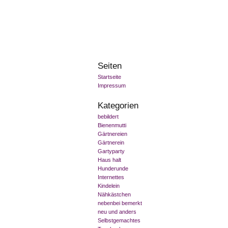
Seiten
Startseite
Impressum
Kategorien
bebildert
Bienenmutti
Gärtnereien
Gärtnerein
Gartyparty
Haus halt
Hunderunde
Internettes
Kindelein
Nähkästchen
nebenbei bemerkt
neu und anders
Selbstgemachtes