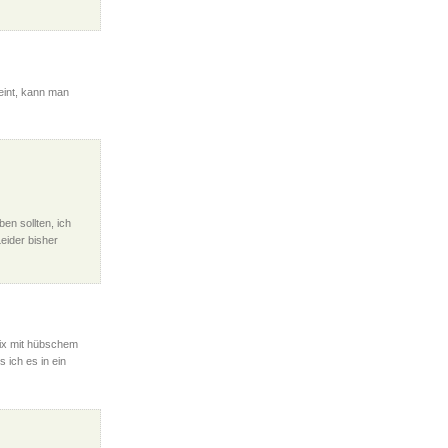
eint, kann man
n sollten, ich
eider bisher
nix mit hübschem
 ich es in ein