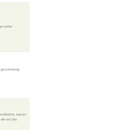
age woher
 geschirrlastig
hvollziehen, warum
 die uns das