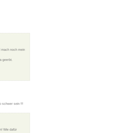
und mach noch mein
a geerbt.
 schwer sein !!!
n! Wie dafür