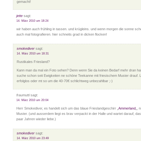
gemacht!
jette
sagt:
14. März 2010 um 18:24
wir haben auch frühling in tassen. und krügleins. und wenn morgen die sonne sch
auch mal fotografieren. hier schneits grad in dicken flocken!
smokediver
sagt:
14. März 2010 um 18:31
Rustikales Friesland?
Kann man da mal ein Foto sehen? Denn wenn Sie da keinen Bedarf mehr dran habe
suche schon seit Ewigkeiten ne schöne Teekanne mit friesischem Muster drauf. L
erfolglos oder mt so um die 40-70€ schlichtweg unbezahlbar ;-)
fraumutti
sagt:
14. März 2010 um 20:04
Herr Smokediver, es handelt sich um das blaue Frieslandgeschirr „
Ammerland
„, 
Muster. (und ausserdem liegt es brav verpackt in der Halle und wartet darauf, dass
paar Jahren wieder liebe.)
smokediver
sagt:
14. März 2010 um 23:49