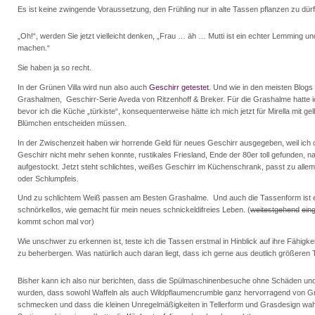
Es ist keine zwingende Voraussetzung, den Frühling nur in alte Tassen pflanzen zu dür
„Oh!“, werden Sie jetzt vielleicht denken, „Frau … äh … Mutti ist ein echter Lemming un
machen.“
Sie haben ja so recht.
In der Grünen Villa wird nun also auch
Geschirr getestet
. Und wie in den meisten Blogs
Grashalmen, Geschirr-Serie Aveda von Ritzenhoff & Breker. Für die Grashalme hatte i
bevor ich die Küche „türkiste“, konsequenterweise hätte ich mich jetzt für Mirella mit ge
Blümchen entscheiden müssen.
In der Zwischenzeit haben wir horrende Geld für neues Geschirr ausgegeben, weil ich 
Geschirr nicht mehr sehen konnte, rustikales Friesland, Ende der 80er toll gefunden, 
aufgestockt. Jetzt steht schlichtes, weißes Geschirr im Küchenschrank, passt zu alle
oder Schlumpfeis.
Und zu schlichtem Weiß passen am Besten Grashalme. Und auch die Tassenform ist e
schnörkellos, wie gemacht für mein neues schnickeldifreies Leben. (
weitestgehend
ein
kommt schon mal vor)
Wie unschwer zu erkennen ist, teste ich die Tassen erstmal in Hinblick auf ihre Fähigk
zu beherbergen. Was natürlich auch daran liegt, dass ich gerne aus deutlich größeren 
Bisher kann ich also nur berichten, dass die Spülmaschinenbesuche ohne Schäden und 
wurden, dass sowohl Waffeln als auch Wildpflaumencrumble ganz hervorragend von Gr
schmecken und dass die kleinen Unregelmäßigkeiten in Tellerform und Grasdesign wahr