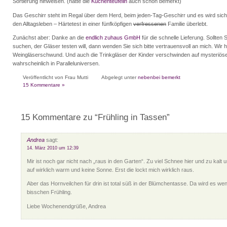
Sortierung hinweisen. (hatte die
Küchenteufelin
auch schon bemerkt)
Das Geschirr steht im Regal über dem Herd, beim jeden-Tag-Geschirr und es wird sich
den Alltagsleben – Härtetest in einer fünfköpfigen
verfressenen
Familie überlebt.
Zunächst aber: Danke an die
endlich zuhaus GmbH
für die schnelle Lieferung. Sollten
suchen, der Gläser testen will, dann wenden Sie sich bitte vertrauensvoll an mich. Wir 
Weingläserschwund. Und auch die Trinkgläser der Kinder verschwinden auf mysteriöse
wahrscheinlich in Paralleluniversen.
Veröffentlicht von Frau Mutti
Abgelegt unter
nebenbei bemerkt
15 Kommentare »
15 Kommentare zu “Frühling in Tassen”
Andrea
sagt:
14. März 2010 um 12:39
Mir ist noch gar nicht nach „raus in den Garten“. Zu viel Schnee hier und zu kalt 
auf wirklich warm und keine Sonne. Erst die lockt mich wirklich raus.
Aber das Hornveilchen für drin ist total süß in der Blümchentasse. Da wird es wen
bisschen Frühling.
Liebe Wochenendgrüße, Andrea