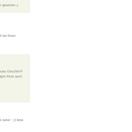
er gewesen ;)
h bei Ihnen
eues Geschirr!!!
signs Ihres auch
daher :-)) liebe