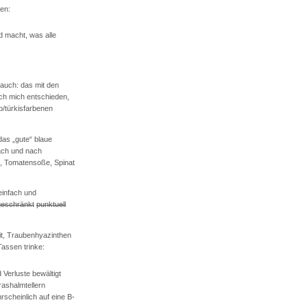
fen:
d macht, was alle
 auch: das mit den
ch mich entschieden,
lb/türkisfarbenen
das „gute“ blaue
nach und nach
m, Tomatensoße, Spinat
infach und
geschränkt
punktuell
eit, Traubenhyazinthen
Tassen trinke:
Verluste bewältigt
ashalmtellern
scheinlich auf eine B-