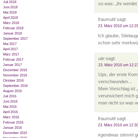
Juli 2018
so was: „Ihr werdet
Juni 2018
Mai 2018
April 2018
fraumutti
sagt:
März 2018
23. März 2010 um 12:2
Februar 2018
Januar 2018
Ich glaube, Stielaug
September 2017
schon sehr merkwürd
Mai 2017
April 2017
März 2017
ute
sagt:
Februar 2017
23. März 2010 um 12:2
Januar 2017
Dezember 2016
Ups, der erste Kom
November 2016
Oktober 2016
verschwunden…
September 2016
Mein Vorschlag ist 
August 2016
verunsichert mich g
Juli 2016
Juni 2016
man nicht so was wi
Mai 2016
April 2016
März 2016
fraumutti
sagt:
Februar 2016
23. März 2010 um 12:3
Januar 2016
Dezember 2015
irgendwas stimmt ge