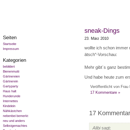
sneak-Dings
Seiten
23. März 2010
Startseite
wollte ich schon immer 
Impressum
ätsch“-Vorschau:
Kategorien
bebildert
Mehr gibt´s ganz bestimm
Bienenmutti
Gärtnereien
Und habe heute zum erst
Gärtnerein
Veröffentlicht von Frau 
Gartyparty
Haus halt
17 Kommentare »
Hunderunde
Internettes
Kindelein
Nähkästchen
17 Kommentare
nebenbei bemerkt
neu und anders
Selbstgemachtes
Alibi
sagt: