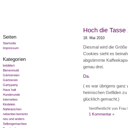
Hoch die Tasse 
Seiten
18. Mai 2010
Startseite
Diesmal wird die Größe 
Impressum
Cookies sieht es beinahe
Kategorien
abgstimmte Kaffeekapse
bebildert
genau drei.
Bienenmutti
Gärtnereien
Da
.
Gärtnerein
Gartyparty
( es war übrigens ganz
Haus halt
heimischen Gefilden zu 
Hunderunde
glücklich gemacht.)
Internettes
Kindelein
Veröffentlicht von Frau 
Nähkästchen
1 Kommentar »
nebenbei bemerkt
neu und anders
Selbstgemachtes