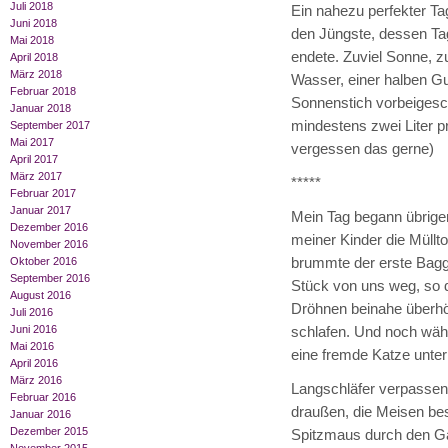
Juli 2018
Ein nahezu perfekter Ta
Juni 2018
den Jüngste, dessen Ta
Mai 2018
endete. Zuviel Sonne, z
April 2018
März 2018
Wasser, einer halben G
Februar 2018
Sonnenstich vorbeigesch
Januar 2018
mindestens zwei Liter pro
September 2017
Mai 2017
vergessen das gerne)
April 2017
März 2017
*****
Februar 2017
Januar 2017
Mein Tag begann übrigen
Dezember 2016
meiner Kinder die Müllt
November 2016
brummte der erste Bagge
Oktober 2016
September 2016
Stück von uns weg, so 
August 2016
Dröhnen beinahe überhö
Juli 2016
Juni 2016
schlafen. Und noch währ
Mai 2016
eine fremde Katze unte
April 2016
März 2016
Langschläfer verpassen
Februar 2016
draußen, die Meisen bes
Januar 2016
Dezember 2015
Spitzmaus durch den Ga