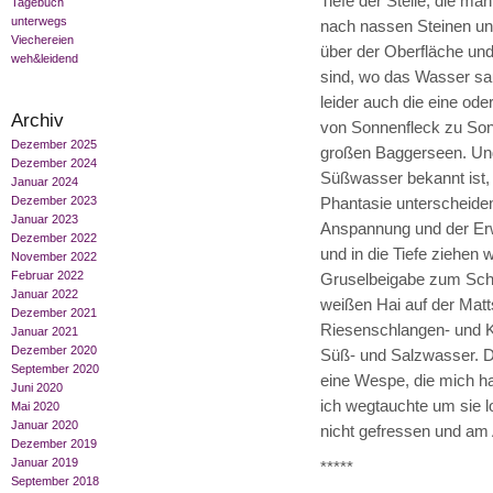
Tiefe der Stelle, die ma
Tagebuch
unterwegs
nach nassen Steinen und
Viechereien
über der Oberfläche und 
weh&leidend
sind, wo das Wasser sau
leider auch die eine o
Archiv
von Sonnenfleck zu Sonn
Dezember 2025
großen Baggerseen. Und
Dezember 2024
Süßwasser bekannt ist,
Januar 2024
Dezember 2023
Phantasie unterscheide
Januar 2023
Anspannung und der Erw
Dezember 2022
und in die Tiefe ziehen 
November 2022
Februar 2022
Gruselbeigabe zum Schw
Januar 2022
weißen Hai auf der Matt
Dezember 2021
Riesenschlangen- und Kro
Januar 2021
Dezember 2020
Süß- und Salzwasser. D
September 2020
eine Wespe, die mich h
Juni 2020
ich wegtauchte um sie l
Mai 2020
Januar 2020
nicht gefressen und am
Dezember 2019
Januar 2019
*****
September 2018