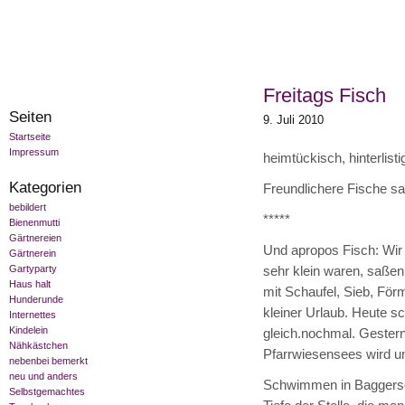
Freitags Fisch
Seiten
9. Juli 2010
Startseite
Impressum
heimtückisch, hinterlisti
Kategorien
Freundlichere Fische s
bebildert
*****
Bienenmutti
Gärtnereien
Und apropos Fisch: Wir
Gärtnerein
Gartyparty
sehr klein waren, saßen
Haus halt
mit Schaufel, Sieb, Fö
Hunderunde
kleiner Urlaub. Heute s
Internettes
Kindelein
gleich.nochmal. Gestern
Nähkästchen
Pfarrwiesensees wird u
nebenbei bemerkt
neu und anders
Schwimmen in Baggerseen
Selbstgemachtes