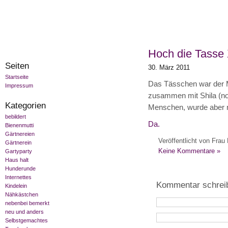
Hoch die Tasse 
Seiten
30. März 2011
Startseite
Das Tässchen war der Mi
Impressum
zusammen mit Shila (noc
Kategorien
Menschen, wurde aber nic
bebildert
Da.
Bienenmutti
Gärtnereien
Veröffentlicht von Frau 
Gärtnerein
Keine Kommentare »
Gartyparty
Haus halt
Hunderunde
Internettes
Kommentar schrei
Kindelein
Nähkästchen
nebenbei bemerkt
neu und anders
Selbstgemachtes