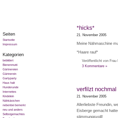
*hicks*
Seiten
21. November 2005
Startseite
Meine Nähmaschine muss
Impressum
*Haare rauf*
Kategorien
bebildert
Veröffentlicht von Frau 
Bienenmutti
3 Kommentare »
Gärtnereien
Gärtnerein
Gartyparty
Haus halt
Hunderunde
verfilzt nochmal
Internettes
21. November 2005
Kindelein
Nähkästchen
Allerliebste Freundin, 
nebenbei bemerkt
neu und anders
Eisberge gemacht hatte
Selbstgemachtes
stimmungsvoll!