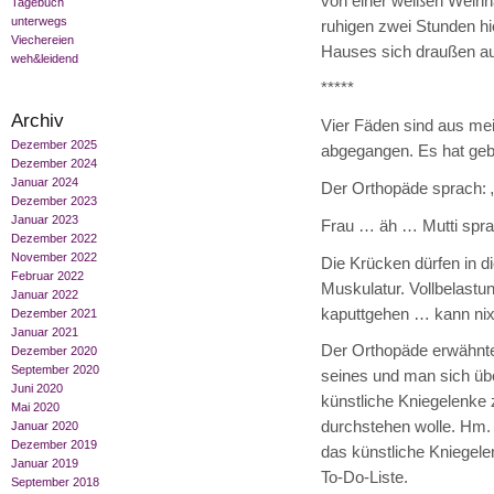
von einer weißen Weihn
Tagebuch
unterwegs
ruhigen zwei Stunden h
Viechereien
Hauses sich draußen au
weh&leidend
*****
Archiv
Vier Fäden sind aus me
Dezember 2025
abgegangen. Es hat geblu
Dezember 2024
Januar 2024
Der Orthopäde sprach: „
Dezember 2023
Januar 2023
Frau … äh … Mutti sprac
Dezember 2022
November 2022
Die Krücken dürfen in d
Februar 2022
Muskulatur. Vollbelastun
Januar 2022
kaputtgehen … kann nix 
Dezember 2021
Januar 2021
Der Orthopäde erwähnte,
Dezember 2020
September 2020
seines und man sich üb
Juni 2020
künstliche Kniegelenke
Mai 2020
durchstehen wolle. Hm. 
Januar 2020
Dezember 2019
das künstliche Kniegelen
Januar 2019
To-Do-Liste.
September 2018