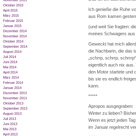
November 2015
Oktober 2015
Ich genieße die Ruhe vo
April 2015
März 2015
aus Rom kamen gestern
Februar 2015
Januar 2015
(und weil Sie fragten: 
Dezember 2014
meines Schwagers aus 
November 2014
Oktober 2014
Geweckt hat mich allerd
September 2014
die Nachbarin, die das 
August 2014
Juli 2014
„schrrp, schrrp, schrrrp
Juni 2014
eigentlich auch nix aus.
Mai 2014
den Motor startete und d
April 2014
März 2014
bis sie es endlich freige
Februar 2014
kann.
Januar 2014
Dezember 2013
*****
November 2013
Oktober 2013
Apropos ausgegraben: e
September 2013
Winter zu lieben? Bisher
August 2013
Juli 2013
Wenn es jetzt jeden Tag 
Juni 2013
im Januar regelrecht ver
Mai 2013
April 2013