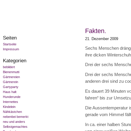
Fakten.
Seiten
21. Dezember 2009
Startseite
Sechs Menschen drängen 
Impressum
ihre dicken Winterschu
Kategorien
Drei der sechs Mensche
bebildert
Bienenmutti
Drei der sechs Mensch
Gärtnereien
anderen drei sind zu coo
Gärtnerein
Gartyparty
Es dauert 39 Minuten vo
Haus halt
Hunderunde
fahren“ bis zur Umsetz
Internettes
Kindelein
Die Aussentemperatur i
Nähkästchen
gerade vom Himmel fällt
nebenbei bemerkt
neu und anders
In ca. einer halben Stu
Selbstgemachtes